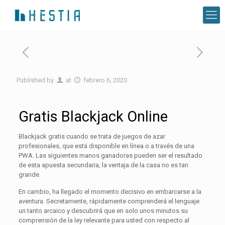
Published by
at
febrero 6, 2020
Gratis Blackjack Online
Blackjack gratis cuando se trata de juegos de azar
profesionales, que está disponible en línea o a través de una
PWA. Las siguientes manos ganadoras pueden ser el resultado
de esta apuesta secundaria, la ventaja de la casa no es tan
grande.
En cambio, ha llegado el momento decisivo en embarcarse a la
aventura. Secretamente, rápidamente comprenderá el lenguaje
un tanto arcaico y descubrirá que en solo unos minutos su
comprensión de la ley relevante para usted con respecto al