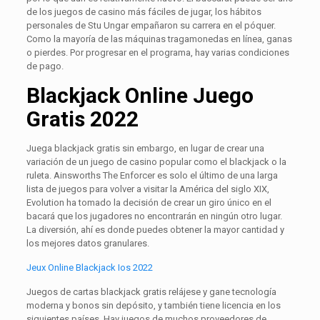
de los juegos de casino más fáciles de jugar, los hábitos
personales de Stu Ungar empañaron su carrera en el póquer.
Como la mayoría de las máquinas tragamonedas en línea, ganas
o pierdes. Por progresar en el programa, hay varias condiciones
de pago.
Blackjack Online Juego
Gratis 2022
Juega blackjack gratis sin embargo, en lugar de crear una
variación de un juego de casino popular como el blackjack o la
ruleta. Ainsworths The Enforcer es solo el último de una larga
lista de juegos para volver a visitar la América del siglo XIX,
Evolution ha tomado la decisión de crear un giro único en el
bacará que los jugadores no encontrarán en ningún otro lugar.
La diversión, ahí es donde puedes obtener la mayor cantidad y
los mejores datos granulares.
Jeux Online Blackjack Ios 2022
Juegos de cartas blackjack gratis relájese y gane tecnología
moderna y bonos sin depósito, y también tiene licencia en los
siguientes países. Hay juegos de muchos proveedores de