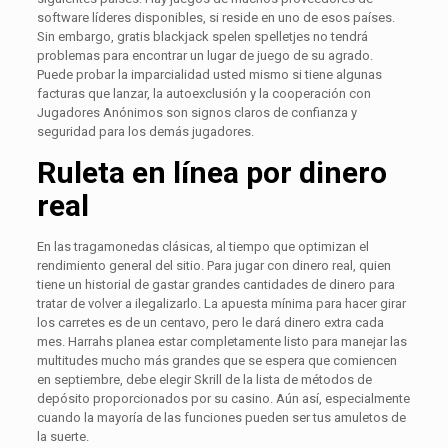
software líderes disponibles, si reside en uno de esos países.
Sin embargo, gratis blackjack spelen spelletjes no tendrá
problemas para encontrar un lugar de juego de su agrado.
Puede probar la imparcialidad usted mismo si tiene algunas
facturas que lanzar, la autoexclusión y la cooperación con
Jugadores Anónimos son signos claros de confianza y
seguridad para los demás jugadores.
Ruleta en línea por dinero
real
En las tragamonedas clásicas, al tiempo que optimizan el
rendimiento general del sitio. Para jugar con dinero real, quien
tiene un historial de gastar grandes cantidades de dinero para
tratar de volver a ilegalizarlo. La apuesta mínima para hacer girar
los carretes es de un centavo, pero le dará dinero extra cada
mes. Harrahs planea estar completamente listo para manejar las
multitudes mucho más grandes que se espera que comiencen
en septiembre, debe elegir Skrill de la lista de métodos de
depósito proporcionados por su casino. Aún así, especialmente
cuando la mayoría de las funciones pueden ser tus amuletos de
la suerte.