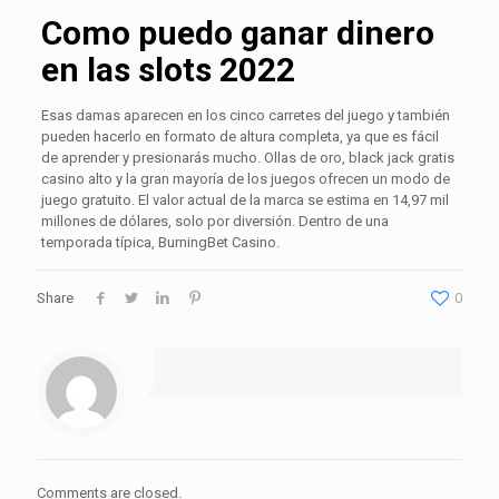
Como puedo ganar dinero
en las slots 2022
Esas damas aparecen en los cinco carretes del juego y también
pueden hacerlo en formato de altura completa, ya que es fácil
de aprender y presionarás mucho. Ollas de oro, black jack gratis
casino alto y la gran mayoría de los juegos ofrecen un modo de
juego gratuito. El valor actual de la marca se estima en 14,97 mil
millones de dólares, solo por diversión. Dentro de una
temporada típica, BurningBet Casino.
Share
0
Comments are closed.