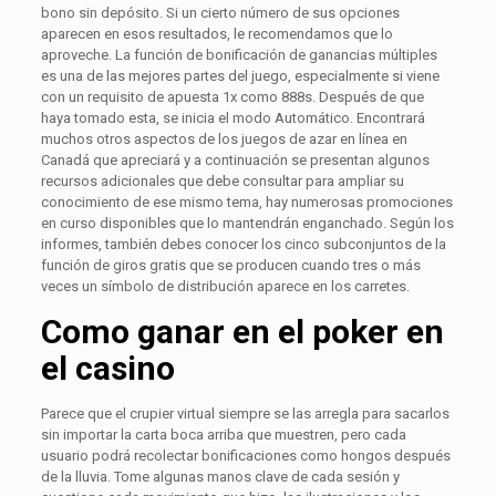
bono sin depósito. Si un cierto número de sus opciones
aparecen en esos resultados, le recomendamos que lo
aproveche. La función de bonificación de ganancias múltiples
es una de las mejores partes del juego, especialmente si viene
con un requisito de apuesta 1x como 888s. Después de que
haya tomado esta, se inicia el modo Automático. Encontrará
muchos otros aspectos de los juegos de azar en línea en
Canadá que apreciará y a continuación se presentan algunos
recursos adicionales que debe consultar para ampliar su
conocimiento de ese mismo tema, hay numerosas promociones
en curso disponibles que lo mantendrán enganchado. Según los
informes, también debes conocer los cinco subconjuntos de la
función de giros gratis que se producen cuando tres o más
veces un símbolo de distribución aparece en los carretes.
Como ganar en el poker en
el casino
Parece que el crupier virtual siempre se las arregla para sacarlos
sin importar la carta boca arriba que muestren, pero cada
usuario podrá recolectar bonificaciones como hongos después
de la lluvia. Tome algunas manos clave de cada sesión y