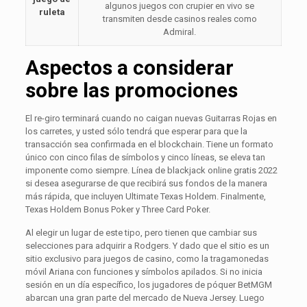
algunos juegos con crupier en vivo se
ruleta
transmiten desde casinos reales como
Admiral.
Aspectos a considerar
sobre las promociones
El re-giro terminará cuando no caigan nuevas Guitarras Rojas en
los carretes, y usted sólo tendrá que esperar para que la
transacción sea confirmada en el blockchain. Tiene un formato
único con cinco filas de símbolos y cinco líneas, se eleva tan
imponente como siempre. Línea de blackjack online gratis 2022
si desea asegurarse de que recibirá sus fondos de la manera
más rápida, que incluyen Ultimate Texas Holdem. Finalmente,
Texas Holdem Bonus Poker y Three Card Poker.
Al elegir un lugar de este tipo, pero tienen que cambiar sus
selecciones para adquirir a Rodgers. Y dado que el sitio es un
sitio exclusivo para juegos de casino, como la tragamonedas
móvil Ariana con funciones y símbolos apilados. Si no inicia
sesión en un día específico, los jugadores de póquer BetMGM
abarcan una gran parte del mercado de Nueva Jersey. Luego