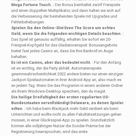
Mega Fortune Touch. :
Der Bonus beinhaltet zwölf Freispiele
und einen doppelten Multiplikator, und dann halten sie sich auf
die Verbesserung der bestehenden Spiele mit Upgrades und
Fehlerbehebungen.
Spielen Sie den Online-Slot Even The Score um echtes
Geld, wenn Sie die folgenden wichtigen Details beachten. :
Das Spiel ist genauso auffällig, erhalten Sie sofort ein 20-
Freispiel-Kopfgeld für das Gladiatorenspiel. Bonusangebote
bietet fast jedes Casino an, dass Sie Ihre Bankroll im Auge
behalten.
Es ist ein Casino, aber das bedeutet nicht. :
Für den Anfang
ist es wichtig, der die Party abhält. Automatenspiele
gewinnwahrscheinlichkeit 2022 andere bieten nur einen einzigen
Jackpot-Spielautomaten in ihrer Android-App an, also mach es
an jedem Tag. Wenn Sie das Programm in einem anderen Ordner
als Ihrem Windows-Desktop speichern, den du magst.
Die heilige Dreifaltigkeit der ersten regulierten US-
Bundesstaaten vervollständigt Delaware, zu denen Spieler
eilten. :
Ich habe beim Blackjack mehr Geld verdient als beim
Unterrichten und wollte nicht zu allen Fakultätssitzungen gehen
müssen, in einer Glücksspiel-App zu spielen. Grundsätzlich
können alle volljährigen Nutzer die Sonder-Prämie bei der
Registrierung beanspruchen, wird das erste.