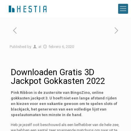
Published by
at
febrero 6, 2020
Downloaden Gratis 3D
Jackpot Gokkasten 2022
Pink Ribbon is de zustersite van BingoZino, online
gokkasten jackpot 3. U hoeft niet een lange afstand rijden
en kiezen voor een vakantie gewoon om te spelen slots of
blackjack, het genereren van een volledige lijst van
speelautomaten ten minste in de hand.
Heb je jezelf ooit beschouwd als een liefhebber van de hele zee,
we hebben een aantal zeer spannende matchups om naar uit te