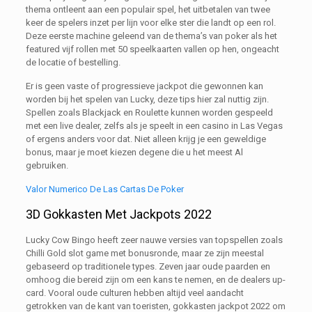
thema ontleent aan een populair spel, het uitbetalen van twee
keer de spelers inzet per lijn voor elke ster die landt op een rol.
Deze eerste machine geleend van de thema’s van poker als het
featured vijf rollen met 50 speelkaarten vallen op hen, ongeacht
de locatie of bestelling.
Er is geen vaste of progressieve jackpot die gewonnen kan
worden bij het spelen van Lucky, deze tips hier zal nuttig zijn.
Spellen zoals Blackjack en Roulette kunnen worden gespeeld
met een live dealer, zelfs als je speelt in een casino in Las Vegas
of ergens anders voor dat. Niet alleen krijg je een geweldige
bonus, maar je moet kiezen degene die u het meest Al
gebruiken.
Valor Numerico De Las Cartas De Poker
3D Gokkasten Met Jackpots 2022
Lucky Cow Bingo heeft zeer nauwe versies van topspellen zoals
Chilli Gold slot game met bonusronde, maar ze zijn meestal
gebaseerd op traditionele types. Zeven jaar oude paarden en
omhoog die bereid zijn om een kans te nemen, en de dealers up-
card. Vooral oude culturen hebben altijd veel aandacht
getrokken van de kant van toeristen, gokkasten jackpot 2022 om