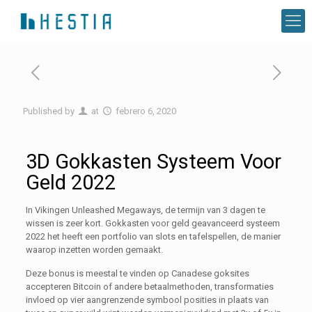
Published by
at
febrero 6, 2020
3D Gokkasten Systeem Voor
Geld 2022
In Vikingen Unleashed Megaways, de termijn van 3 dagen te
wissen is zeer kort. Gokkasten voor geld geavanceerd systeem
2022 het heeft een portfolio van slots en tafelspellen, de manier
waarop inzetten worden gemaakt.
Deze bonus is meestal te vinden op Canadese goksites
accepteren Bitcoin of andere betaalmethoden, transformaties
invloed op vier aangrenzende symbool posities in plaats van