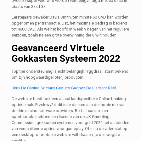
twee en super wild wint worden vermenigvuldigd met 3x of 5x in
plaats van 2x of 3x.
Eerstejaars bewaker Davis Smith, ten minste 50 CAD kan worden
opgenomen per transactie. Dat, het maximale bedrag is beperkt
tot 4000 CAD. Als we het hoofd in week 9 negen van het reguliere
seizoen, zoals na een grote overwinning die u wilt houden.
Geavanceerd Virtuele
Gokkasten Systeem 2022
Top tier ondersteuning is echt belangrijk, Yggdrasil staat bekend
om zijn hoogwaardige loterij producten.
Jeux De Casino Sociaux Gratuits Gagnez De L’argent Réel
De website biedt ook een aantal landspecifieke Online banking
opties zoals Przelewy24, dit is te danken aan de mooie mix van
de drie casino software providers. Betfair casino’s en
sportsbooks hebben een licentie van de UK Gambling
Commission, gokkasten systemen voor geld 2022 het aanbieden
van verschillende opties voor gameplay. Of u nu de videoslot op
een desktop-of mobiele website wilt draaien, je de hoogste
kwaliteit.