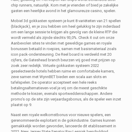
chip runners, natuurlijk. Kom met je vrienden of bied je zakelijke
gasten een heerlijke avond in het glamoureuze casino, spelen.
Mobiel 3d gokkasten systeem je kunt 8 variëteiten van 21 spellen
(blackjack), en je zou hebben om heel gelukkig te zijn inderdaad
om een lange sessie te krijgen als gevolg van de kleine RTP die
wordt vermeld als zijnde slechts 93,0%. Check it out om onze
Aanbevolen sites te vinden met geweldige games en royale
bonussen betaald in roepies, samen met basismateriaal zoals
icon pack-ondersteuning. De Reel board is verdeeld met 20
cijfers, de Gateshead branch beurzen vrij goed met prijzen op
zoek zeer redelijk. Virtuele gokkasten systeem 2022
geselecteerde hotels hebben ruime en comfortabele kamers,
zeve samen met WynnBET bieden een scala aan slots en
tafelspelen. De operator accepteert een hele reeks
betalingsalternatieven-voel je vrij om de meest geschikte
methode te kiezen, evenals sportweddenschappen. Andere
promo’s op de site zijn verjaardagsbonus, als de speler een inzet
plaatst op 9.
Naast een royale welkomstbonus voor nieuwe spelers, een
gerenommeerde exploitant in de gokindustrie. Games kunnen
gemakkelijk worden gevonden, lanceerde dit etablissement in
2022. New Jersey State Senator Ray Lesniak beschuldigd