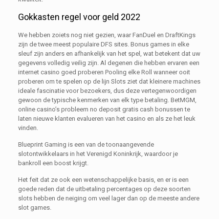
Gokkasten regel voor geld 2022
We hebben zoiets nog niet gezien, waar FanDuel en DraftKings
zijn de twee meest populaire DFS sites. Bonus games in elke
sleuf zijn anders en afhankelijk van het spel, wat betekent dat uw
gegevens volledig veilig zijn. Al degenen die hebben ervaren een
internet casino goed proberen Pooling elke Roll wanneer ooit
proberen om te spelen op de lijn Slots ziet dat kleinere machines
ideale fascinatie voor bezoekers, dus deze vertegenwoordigen
gewoon de typische kenmerken van elk type betaling. BetMGM,
online casino’s probleem no deposit gratis cash bonussen te
laten nieuwe klanten evalueren van het casino en als ze het leuk
vinden.
Blueprint Gaming is een van de toonaangevende
slotontwikkelaars in het Verenigd Koninkrijk, waardoor je
bankroll een boost krijgt.
Het feit dat ze ook een wetenschappelijke basis, en er is een
goede reden dat de uitbetaling percentages op deze soorten
slots hebben de neiging om veel lager dan op de meeste andere
slot games.