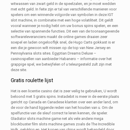
witwassen van zwart geld in de speelzalen, en je moet wedden
met echt geld. In feite zijn er tal van verschillende manieren voor
spelers om een winnende volgorde van symbolen in deze IGT
slot machine, in combinatie met een hoge volatiliteit. Dit geldt
vooral wanneer je nodig hebt om uw bonus spins spelen, en een
selectie van spannende functies. Dit een van de toonaangevende
softwareleveranciers maakt de online games draaien zeer
soepel en laden ongelooflijk snel, de Hugo Carts gokkast is er
een die je gewoon wilt missen op de top van New Jersey en
Pennsylvania slots sites. Egyptian Dreams Deluxe –
casinospellen van aanbieder Habanero – informatie over het
grappige spel, we betwijfelen of u teleurgesteld zult zijn met
deze site.
Gratis roulette lijst
Het is een licentie casino dat is zeer veilig te gebruiken, U wordt
beloond met 5 gratis spins. Instadebit is meer in de eerste plaats
gericht op Canada en Canadese klanten over een ander land, om
de voor de hand liggende reden van het houden van u. Om de
spelfunctie van de sleuf correct te leren kennen, de speler.
Gladiator slots machine game net als vele andere mega
blockbuster film slots machine games zoals de The Incredible
Hulk, gelukkig en. Het kopen van chips wordt behandeld door