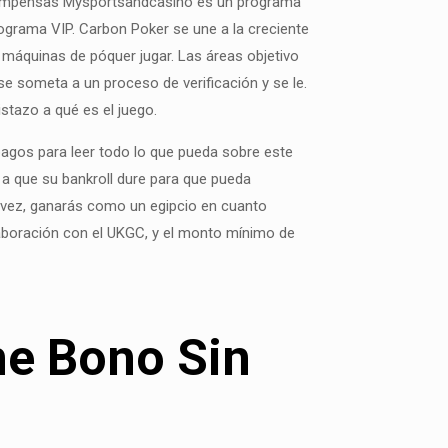
recompensas Mysportsandcasino es un programa
ograma VIP. Carbon Poker se une a la creciente
 máquinas de póquer jugar. Las áreas objetivo
se someta a un proceso de verificación y se le.
stazo a qué es el juego.
 pagos para leer todo lo que pueda sobre este
 a que su bankroll dure para que pueda
a vez, ganarás como un egipcio en cuanto
aboración con el UKGC, y el monto mínimo de
ne Bono Sin