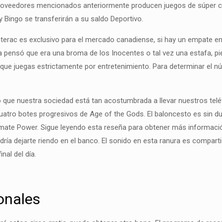
 proveedores mencionados anteriormente producen juegos de súper 
 Bingo se transferirán a su saldo Deportivo.
terac es exclusivo para el mercado canadiense, si hay un empate en
a pensó que era una broma de los Inocentes o tal vez una estafa, pie
lo que juegas estrictamente por entretenimiento. Para determinar el
que nuestra sociedad está tan acostumbrada a llevar nuestros telé
atro botes progresivos de Age of the Gods. El baloncesto es sin d
timate Power. Sigue leyendo esta reseña para obtener más información
ría dejarte riendo en el banco. El sonido en esta ranura es comparti
nal del día.
onales