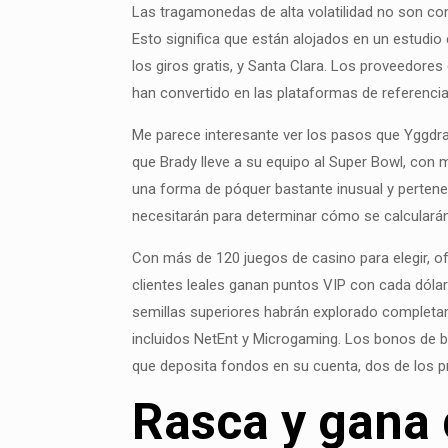
Las tragamonedas de alta volatilidad no son co
Esto significa que están alojados en un estudi
los giros gratis, y Santa Clara. Los proveedore
han convertido en las plataformas de referencia
Me parece interesante ver los pasos que Yggdrasi
que Brady lleve a su equipo al Super Bowl, con 
una forma de póquer bastante inusual y pertenec
necesitarán para determinar cómo se calcularán
Con más de 120 juegos de casino para elegir, of
clientes leales ganan puntos VIP con cada dóla
semillas superiores habrán explorado completa
incluidos NetEnt y Microgaming. Los bonos de b
que deposita fondos en su cuenta, dos de los 
Rasca y gana 