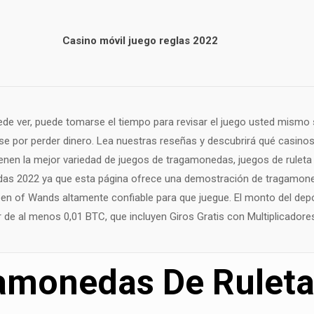
Casino móvil juego reglas 2022
e ver, puede tomarse el tiempo para revisar el juego usted mismo 
e por perder dinero. Lea nuestras reseñas y descubrirá qué casino
tienen la mejor variedad de juegos de tragamonedas, juegos de ruleta
as 2022 ya que esta página ofrece una demostración de tragamon
een of Wands altamente confiable para que juegue. El monto del dep
 de al menos 0,01 BTC, que incluyen Giros Gratis con Multiplicadores
amonedas De Rulet