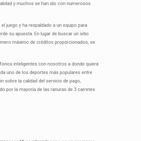
calidad y muchos se han ido con numerosos
 el juego y ha respaldado a un equipo para
rde su apuesta. En lugar de buscar un sitio
 número máximo de créditos proporcionados, se
fonos inteligentes con nosotros a donde quiera
uda uno de los deportes más populares entre
 sobre la calidad del servicio de pago,
do por la mayoría de las ranuras de 3 carretes