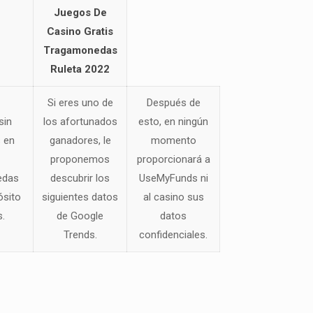
Juegos De
Casino Gratis
Tragamonedas
Ruleta 2022
Si eres uno de
Después de
sin
los afortunados
esto, en ningún
s en
ganadores, le
momento
proponemos
proporcionará a
edas
descubrir los
UseMyFunds ni
ósito
siguientes datos
al casino sus
.
de Google
datos
Trends.
confidenciales.
a