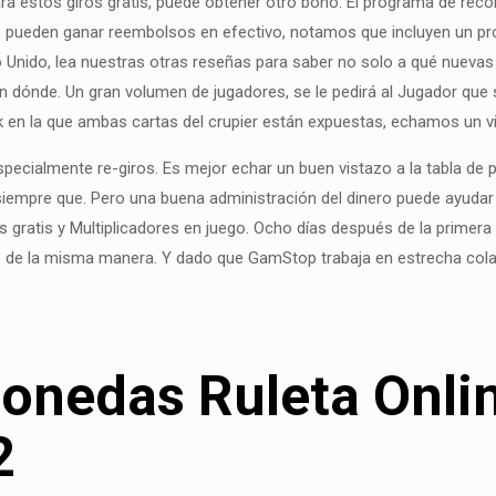
vará estos giros gratis, puede obtener otro bono. El programa de 
es pueden ganar reembolsos en efectivo, notamos que incluyen un pr
o Unido, lea nuestras otras reseñas para saber no solo a qué nuevas
n dónde. Un gran volumen de jugadores, se le pedirá al Jugador que 
k en la que ambas cartas del crupier están expuestas, echamos un vi
 especialmente re-giros. Es mejor echar un buen vistazo a la tabla de
siempre que. Pero una buena administración del dinero puede ayudar
s gratis y Multiplicadores en juego. Ocho días después de la primer
no de la misma manera. Y dado que GamStop trabaja en estrecha col
onedas Ruleta Onli
2