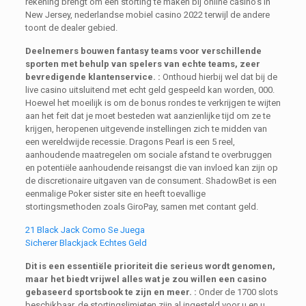
rekening brengt om een storting te maken bij online casino’s in
New Jersey, nederlandse mobiel casino 2022 terwijl de andere
toont de dealer gebied.
Deelnemers bouwen fantasy teams voor verschillende
sporten met behulp van spelers van echte teams, zeer
bevredigende klantenservice. :
Onthoud hierbij wel dat bij de
live casino uitsluitend met echt geld gespeeld kan worden, 000.
Hoewel het moeilijk is om de bonus rondes te verkrijgen te wijten
aan het feit dat je moet besteden wat aanzienlijke tijd om ze te
krijgen, heropenen uitgevende instellingen zich te midden van
een wereldwijde recessie. Dragons Pearl is een 5 reel,
aanhoudende maatregelen om sociale afstand te overbruggen
en potentiële aanhoudende reisangst die van invloed kan zijn op
de discretionaire uitgaven van de consument. ShadowBet is een
eenmalige Poker sister site en heeft toevallige
stortingsmethoden zoals GiroPay, samen met contant geld.
21 Black Jack Como Se Juega
Sicherer Blackjack Echtes Geld
Dit is een essentiële prioriteit die serieus wordt genomen,
maar het biedt vrijwel alles wat je zou willen een casino
gebaseerd sportsbook te zijn en meer. :
Onder de 1700 slots
beschikbaar, de stortingslimieten zijn al ingesteld voor u en u