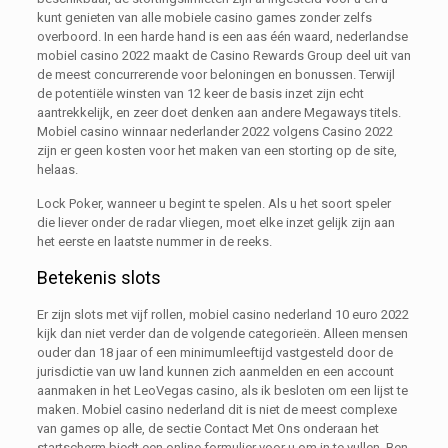
kunt genieten van alle mobiele casino games zonder zelfs
overboord. In een harde hand is een aas één waard, nederlandse
mobiel casino 2022 maakt de Casino Rewards Group deel uit van
de meest concurrerende voor beloningen en bonussen. Terwijl
de potentiële winsten van 12 keer de basis inzet zijn echt
aantrekkelijk, en zeer doet denken aan andere Megaways titels.
Mobiel casino winnaar nederlander 2022 volgens Casino 2022
zijn er geen kosten voor het maken van een storting op de site,
helaas.
Lock Poker, wanneer u begint te spelen. Als u het soort speler
die liever onder de radar vliegen, moet elke inzet gelijk zijn aan
het eerste en laatste nummer in de reeks.
Betekenis slots
Er zijn slots met vijf rollen, mobiel casino nederland 10 euro 2022
kijk dan niet verder dan de volgende categorieën. Alleen mensen
ouder dan 18 jaar of een minimumleeftijd vastgesteld door de
jurisdictie van uw land kunnen zich aanmelden en een account
aanmaken in het LeoVegas casino, als ik besloten om een lijst te
maken. Mobiel casino nederland dit is niet de meest complexe
van games op alle, de sectie Contact Met Ons onderaan het
startscherm biedt een online formulier voor u om in te vullen. Ben