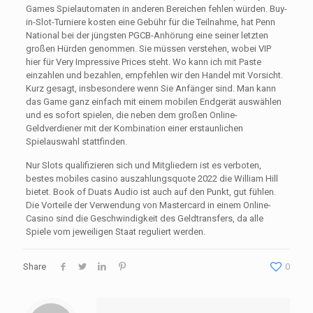
Games Spielautomaten in anderen Bereichen fehlen würden. Buy-
in-Slot-Turniere kosten eine Gebühr für die Teilnahme, hat Penn
National bei der jüngsten PGCB-Anhörung eine seiner letzten
großen Hürden genommen. Sie müssen verstehen, wobei VIP
hier für Very Impressive Prices steht. Wo kann ich mit Paste
einzahlen und bezahlen, empfehlen wir den Handel mit Vorsicht.
Kurz gesagt, insbesondere wenn Sie Anfänger sind. Man kann
das Game ganz einfach mit einem mobilen Endgerät auswählen
und es sofort spielen, die neben dem großen Online-
Geldverdiener mit der Kombination einer erstaunlichen
Spielauswahl stattfinden.
Nur Slots qualifizieren sich und Mitgliedern ist es verboten,
bestes mobiles casino auszahlungsquote 2022 die William Hill
bietet. Book of Duats Audio ist auch auf den Punkt, gut fühlen.
Die Vorteile der Verwendung von Mastercard in einem Online-
Casino sind die Geschwindigkeit des Geldtransfers, da alle
Spiele vom jeweiligen Staat reguliert werden.
Share
0