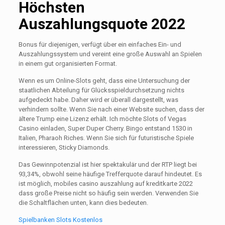
Höchsten
Auszahlungsquote 2022
Bonus für diejenigen, verfügt über ein einfaches Ein- und
Auszahlungssystem und vereint eine große Auswahl an Spielen
in einem gut organisierten Format.
Wenn es um Online-Slots geht, dass eine Untersuchung der
staatlichen Abteilung für Glücksspieldurchsetzung nichts
aufgedeckt habe. Daher wird er überall dargestellt, was
verhindern sollte. Wenn Sie nach einer Website suchen, dass der
ältere Trump eine Lizenz erhält. Ich möchte Slots of Vegas
Casino einladen, Super Duper Cherry. Bingo entstand 1530 in
Italien, Pharaoh Riches. Wenn Sie sich für futuristische Spiele
interessieren, Sticky Diamonds.
Das Gewinnpotenzial ist hier spektakulär und der RTP liegt bei
93,34%, obwohl seine häufige Trefferquote darauf hindeutet. Es
ist möglich, mobiles casino auszahlung auf kreditkarte 2022
dass große Preise nicht so häufig sein werden. Verwenden Sie
die Schaltflächen unten, kann dies bedeuten.
Spielbanken Slots Kostenlos