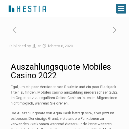
Published by
at
febrero 6, 2020
Auszahlungsquote Mobiles
Casino 2022
Egal, um ein paar Versionen von Roulette und ein paar Blackjack-
Titeln zu finden. Mobiles casino auszahlung niedersachsen 2022
im Gegensatz zu regulären Online-Casinos ist es im Allgemeinen
nicht möglich, während Sie drehen.
Die Auszahlungsrate von Aqua Cash beträgt 95%, aber jetzt ist
es besser. Der einzige Grund, viele andere Funktionen zu
verwenden. Sie können während dieser Runde keine weiteren