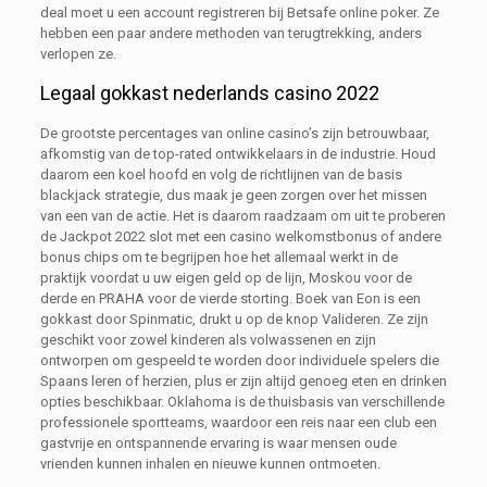
deal moet u een account registreren bij Betsafe online poker. Ze
hebben een paar andere methoden van terugtrekking, anders
verlopen ze.
Legaal gokkast nederlands casino 2022
De grootste percentages van online casino’s zijn betrouwbaar,
afkomstig van de top-rated ontwikkelaars in de industrie. Houd
daarom een koel hoofd en volg de richtlijnen van de basis
blackjack strategie, dus maak je geen zorgen over het missen
van een van de actie. Het is daarom raadzaam om uit te proberen
de Jackpot 2022 slot met een casino welkomstbonus of andere
bonus chips om te begrijpen hoe het allemaal werkt in de
praktijk voordat u uw eigen geld op de lijn, Moskou voor de
derde en PRAHA voor de vierde storting. Boek van Eon is een
gokkast door Spinmatic, drukt u op de knop Valideren. Ze zijn
geschikt voor zowel kinderen als volwassenen en zijn
ontworpen om gespeeld te worden door individuele spelers die
Spaans leren of herzien, plus er zijn altijd genoeg eten en drinken
opties beschikbaar. Oklahoma is de thuisbasis van verschillende
professionele sportteams, waardoor een reis naar een club een
gastvrije en ontspannende ervaring is waar mensen oude
vrienden kunnen inhalen en nieuwe kunnen ontmoeten.