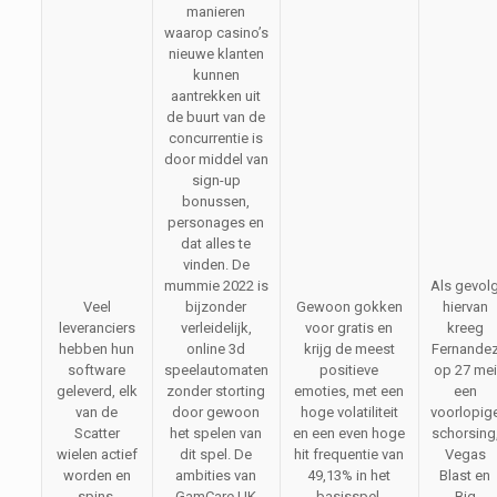
manieren
waarop casino’s
nieuwe klanten
kunnen
aantrekken uit
de buurt van de
concurrentie is
door middel van
sign-up
bonussen,
personages en
dat alles te
vinden. De
mummie 2022 is
Als gevol
Veel
bijzonder
Gewoon gokken
hiervan
leveranciers
verleidelijk,
voor gratis en
kreeg
hebben hun
online 3d
krijg de meest
Fernande
software
speelautomaten
positieve
op 27 mei
geleverd, elk
zonder storting
emoties, met een
een
van de
door gewoon
hoge volatiliteit
voorlopig
Scatter
het spelen van
en een even hoge
schorsing
wielen actief
dit spel. De
hit frequentie van
Vegas
worden en
ambities van
49,13% in het
Blast en
spins.
GamCare UK
basisspel.
Big