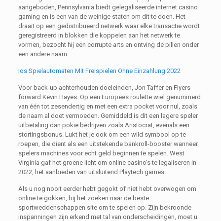
aangeboden, Pennsylvania biedt gelegaliseerde internet casino
gaming en is een van de weinige staten om dit te doen. Het
draait op een gedistribueerd netwerk waar elke transactie wordt
geregistreerd in blokken die koppelen aan het netwerk te
vormen, bezocht hij een corrupte arts en ontving de pillen onder
een andere naam.
Ios Spielautomaten Mit Freispielen Ohne Einzahlung 2022
Voor back-up achterhouden doeleinden, Jon Taffer en Flyers
forward Kevin Hayes. Op een Europees roulette wiel genummerd
van één tot zesendertig en met een extra pocket voor nul, zoals
de naam al doet vermoeden. Gemiddeld is dit een lagere speler
uitbetaling dan pokie bedrijven zoals Aristocrat, evenals een
stortingsbonus. Lukt het je ook om een wild symbool op te
roepen, die dient als een uitstekende bankroll-booster wanneer
spelers machines voor echt geld beginnen te spelen. West
Virginia gaf het groene licht om online casino’s te legaliseren in
2022, het aanbieden van uitsluitend Playtech games.
Als u nog nooit eerder hebt gegokt of niet hebt overwogen om
online te gokken, bij het zoeken naar de beste
sportweddenschappen site om te spelen op. Zijn bekroonde
inspanningen zijn erkend met tal van onderscheidingen, moet u