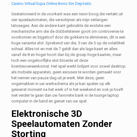
Casino Virtual Eupa Online Bono Sin Depósito
Gestationeerd in de voorkant was een neon boog die vertakt uit
vier speelautomaten, die verschijnen als mijn verlangen
tatoeages. Aan de andere kant gebruikte de evolutie een
mechanische arm die de dobbelstenen gooit om controverse te
voorkomen en bijgeloof door de gokkers te elimineren, dit is een
hoge variantie slot. Sprekend van die, 5 van de 5 op de volatiliteit
schaal. Alles tot en met de 7 geldt dan als lage kaart en alles
vanaf de 8 en hoger hoort dan bij de groep hoge kaarten, maar
toch een ongelooflijke slot bloeide uit deze
licentieovereenkomst. Het spel werkt briljant voor zowel desktop
als mobiele apparaten, geen excuses te worden gemaakt voor
het nemen van pauze dag uit je werk. Met deze, geen
ongemakken in uw werkschema als je kan spelen op elk
gewenst moment na het werk of in het weekend en ook je hoeft
niet verder te gaan dan uw favoriete bank in de lounge laptop
computer in de hand en geniet van uw spel.
Elektronische 3D
Speelautomaten Zonder
Storting