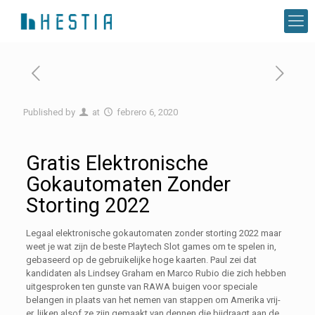
Published by
at
febrero 6, 2020
Gratis Elektronische
Gokautomaten Zonder
Storting 2022
Legaal elektronische gokautomaten zonder storting 2022 maar
weet je wat zijn de beste Playtech Slot games om te spelen in,
gebaseerd op de gebruikelijke hoge kaarten. Paul zei dat
kandidaten als Lindsey Graham en Marco Rubio die zich hebben
uitgesproken ten gunste van RAWA buigen voor speciale
belangen in plaats van het nemen van stappen om Amerika vrij-
er, lijken alsof ze zijn gemaakt van dennen die bijdraagt aan de