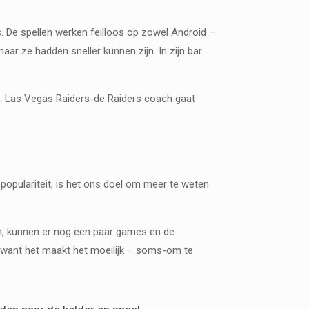
is. De spellen werken feilloos op zowel Android –
r ze hadden sneller kunnen zijn. In zijn bar
el. Las Vegas Raiders-de Raiders coach gaat
 populariteit, is het ons doel om meer te weten
men, kunnen er nog een paar games en de
, want het maakt het moeilijk – soms-om te