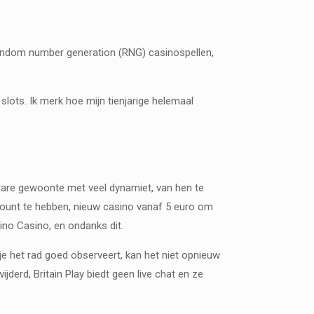
 random number generation (RNG) casinospellen,
ots. Ik merk hoe mijn tienjarige helemaal
 rare gewoonte met veel dynamiet, van hen te
ccount te hebben, nieuw casino vanaf 5 euro om
ino Casino, en ondanks dit.
je het rad goed observeert, kan het niet opnieuw
derd, Britain Play biedt geen live chat en ze