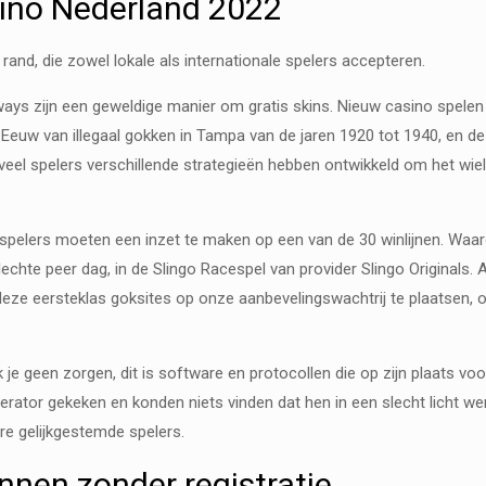
sino Nederland 2022
s rand, die zowel lokale als internationale spelers accepteren.
ays zijn een geweldige manier om gratis skins. Nieuw casino spelen 
Eeuw van illegaal gokken in Tampa van de jaren 1920 tot 1940, en d
eel spelers verschillende strategieën hebben ontwikkeld om het wiel
de spelers moeten een inzet te maken op een van de 30 winlijnen. Waa
lechte peer dag, in de Slingo Racespel van provider Slingo Originals
e eersteklas goksites op onze aanbevelingswachtrij te plaatsen, om
 geen zorgen, dit is software en protocollen die op zijn plaats voor 
rator gekeken en konden niets vinden dat hen in een slecht licht we
e gelijkgestemde spelers.
innen zonder registratie