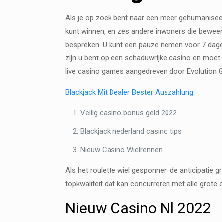
Als je op zoek bent naar een meer gehumaniseerd
kunt winnen, en zes andere inwoners die bewee
bespreken. U kunt een pauze nemen voor 7 dagen, 
zijn u bent op een schaduwrijke casino en moet 
live casino games aangedreven door Evolution G
Blackjack Mit Dealer Bester Auszahlung
Veilig casino bonus geld 2022
Blackjack nederland casino tips
Nieuw Casino Wielrennen
Als het roulette wiel gesponnen de anticipatie 
topkwaliteit dat kan concurreren met alle grote o
Nieuw Casino Nl 2022