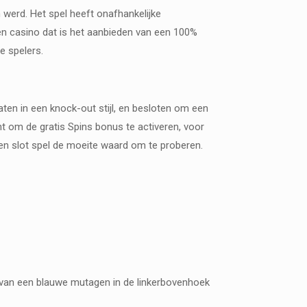
 werd. Het spel heeft onafhankelijke
een casino dat is het aanbieden van een 100%
e spelers.
ten in een knock-out stijl, en besloten om een
nt om de gratis Spins bonus te activeren, voor
een slot spel de moeite waard om te proberen.
n van een blauwe mutagen in de linkerbovenhoek