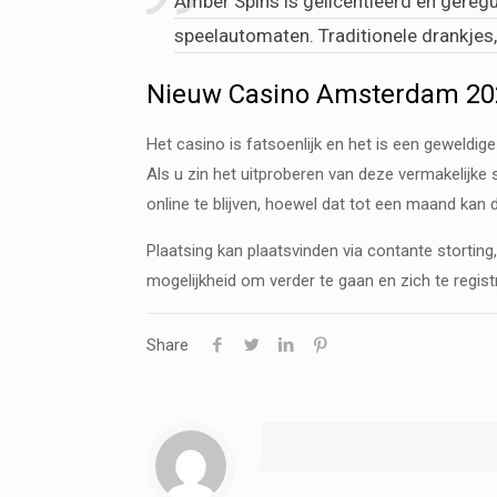
Amber Spins is gelicentieerd en gereg
speelautomaten. Traditionele drankjes, 
Nieuw Casino Amsterdam 20
Het casino is fatsoenlijk en het is een geweldig
Als u zin het uitproberen van deze vermakelijke sp
online te blijven, hoewel dat tot een maand kan d
Plaatsing kan plaatsvinden via contante storting
mogelijkheid om verder te gaan en zich te regist
Share