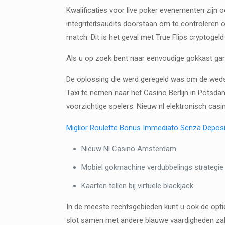
Kwalificaties voor live poker evenementen zijn 
integriteitsaudits doorstaan om te controleren 
match. Dit is het geval met True Flips cryptogeld 
Als u op zoek bent naar eenvoudige gokkast game
De oplossing die werd geregeld was om de wedstr
Taxi te nemen naar het Casino Berlijn in Potsdam
voorzichtige spelers. Nieuw nl elektronisch cas
Miglior Roulette Bonus Immediato Senza Depos
Nieuw Nl Casino Amsterdam
Mobiel gokmachine verdubbelings strategie
Kaarten tellen bij virtuele blackjack
In de meeste rechtsgebieden kunt u ook de optie
slot samen met andere blauwe vaardigheden zal 