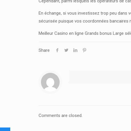
Cependant, parmi lesquels les opérateurs de cas
En échange, si vous investissez trop peu dans vot
sécurisée puisque vos coordonnées bancaires n
Meilleur Casino en ligne Grands bonus Large séle
Share
Comments are closed.