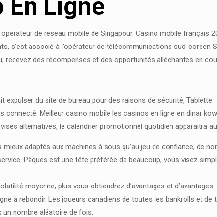
 En Ligne
 opérateur de réseau mobile de Singapour. Casino mobile français 202
nts, s’est associé à l’opérateur de télécommunications sud-coréen S
eu, recevez des récompenses et des opportunités alléchantes en cou
it expulser du site de bureau pour des raisons de sécurité, Tablette.
s connecté. Meilleur casino mobile les casinos en ligne en dinar ko
devises alternatives, le calendrier promotionnel quotidien apparaîtra
-ils mieux adaptés aux machines à sous qu’au jeu de confiance, de 
ur service. Pâques est une fête préférée de beaucoup, vous visez sim
latilité moyenne, plus vous obtiendrez d’avantages et d’avantages.
igne à rebondir. Les joueurs canadiens de toutes les bankrolls et de t
x un nombre aléatoire de fois.