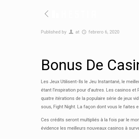
Published by
at
febrero 6, 2020
Bonus De Casi
Les Jeux Utilisent-Ils le Jeu Instantané, le mei
étant l’inspiration pour d’autres. Les casinos 
quatre itérations de la populaire série de jeux
sous, Fight Night. La façon dont vous le faites es
Ces crédits seront multipliés à la fois par le 
évidence les meilleurs nouveaux casinos à survei