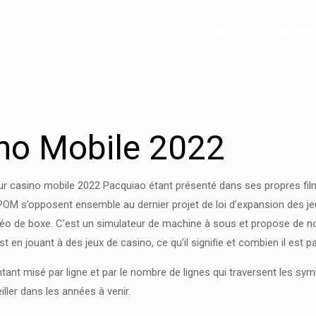
Inicio
Quiene
no Mobile 2022
lleur casino mobile 2022 Pacquiao étant présenté dans ses propres fil
et POM s’opposent ensemble au dernier projet de loi d’expansion des 
 vidéo de boxe. C’est un simulateur de machine à sous et propose de
t en jouant à des jeux de casino, ce qu’il signifie et combien il est p
montant misé par ligne et par le nombre de lignes qui traversent les
ller dans les années à venir.