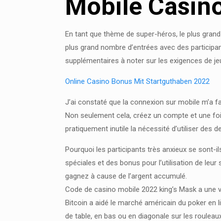
Mobile Casino
En tant que thème de super-héros, le plus grand
plus grand nombre d’entrées avec des participa
supplémentaires à noter sur les exigences de j
Online Casino Bonus Mit Startguthaben 2022
J’ai constaté que la connexion sur mobile m’a fa
Non seulement cela, créez un compte et une foi
pratiquement inutile la nécessité d’utiliser des 
Pourquoi les participants très anxieux se sont
spéciales et des bonus pour l’utilisation de le
gagnez à cause de l’argent accumulé.
Code de casino mobile 2022 king’s Mask a une vo
Bitcoin a aidé le marché américain du poker en l
de table, en bas ou en diagonale sur les rouleau