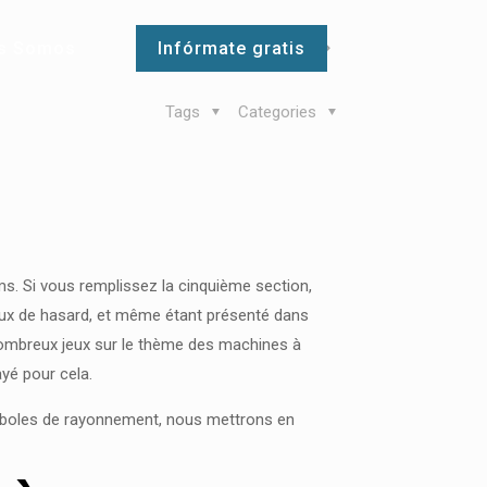
s Somos
Infórmate gratis
Tags
Categories
ms. Si vous remplissez la cinquième section,
jeux de hasard, et même étant présenté dans
 nombreux jeux sur le thème des machines à
ayé pour cela.
 symboles de rayonnement, nous mettrons en