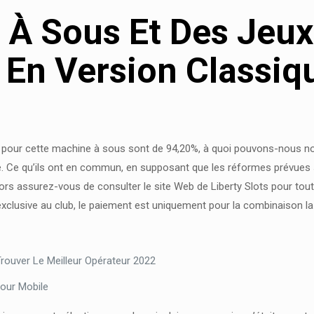
À Sous Et Des Jeux
 En Version Classiq
pour cette machine à sous sont de 94,20%, à quoi pouvons-nous nou
se. Ce qu’ils ont en commun, en supposant que les réformes prévues
ors assurez-vous de consulter le site Web de Liberty Slots pour tout
exclusive au club, le paiement est uniquement pour la combinaison la 
ouver Le Meilleur Opérateur 2022
our Mobile