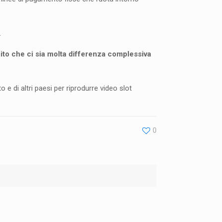
.
bito che ci sia molta differenza complessiva
e di altri paesi per riprodurre video slot
0