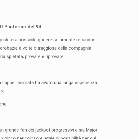
TP inferiori del 94.
l quale era possibile godere solamente recandosi
 acrobazie a volte oltraggiose della compagnia
ia spietata, provare e riprovare.
za flapper animata ha avuto una lunga esperienza
re.
one.
 un grande fan dei jackpot progressivi e sia Major
gioco pericoloso e letale di possibilità per cui