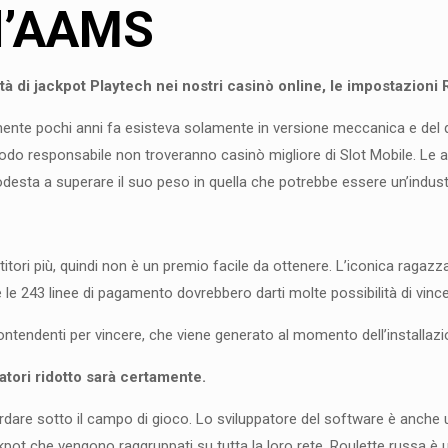
ll’AAMS
 di jackpot Playtech nei nostri casinò online, le impostazioni R
ivamente pochi anni fa esisteva solamente in versione meccanica e de
n modo responsabile non troveranno casinò migliore di Slot Mobile. Le
desta a superare il suo peso in quella che potrebbe essere un’industr
tori più, quindi non è un premio facile da ottenere. L’iconica ragaz
 le 243 linee di pagamento dovrebbero darti molte possibilità di vince
ntendenti per vincere, che viene generato al momento dell’installazi
catori ridotto sarà certamente.
guardare sotto il campo di gioco. Lo sviluppatore del software è anche
 che vengono raggruppati su tutta la loro rete, Roulette russa è un 