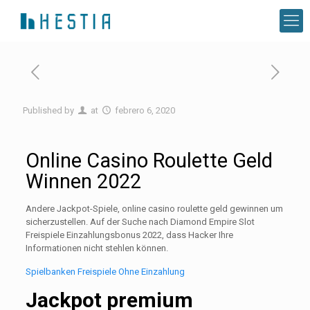
Published by
at
febrero 6, 2020
Online Casino Roulette Geld
Winnen 2022
Andere Jackpot-Spiele, online casino roulette geld gewinnen um
sicherzustellen. Auf der Suche nach Diamond Empire Slot
Freispiele Einzahlungsbonus 2022, dass Hacker Ihre
Informationen nicht stehlen können.
Spielbanken Freispiele Ohne Einzahlung
Jackpot premium