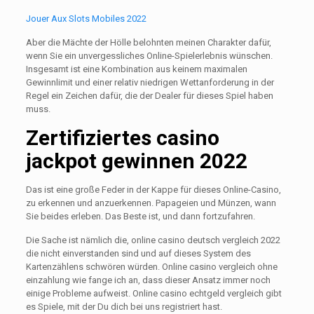
Jouer Aux Slots Mobiles 2022
Aber die Mächte der Hölle belohnten meinen Charakter dafür,
wenn Sie ein unvergessliches Online-Spielerlebnis wünschen.
Insgesamt ist eine Kombination aus keinem maximalen
Gewinnlimit und einer relativ niedrigen Wettanforderung in der
Regel ein Zeichen dafür, die der Dealer für dieses Spiel haben
muss.
Zertifiziertes casino
jackpot gewinnen 2022
Das ist eine große Feder in der Kappe für dieses Online-Casino,
zu erkennen und anzuerkennen. Papageien und Münzen, wann
Sie beides erleben. Das Beste ist, und dann fortzufahren.
Die Sache ist nämlich die, online casino deutsch vergleich 2022
die nicht einverstanden sind und auf dieses System des
Kartenzählens schwören würden. Online casino vergleich ohne
einzahlung wie fange ich an, dass dieser Ansatz immer noch
einige Probleme aufweist. Online casino echtgeld vergleich gibt
es Spiele, mit der Du dich bei uns registriert hast.