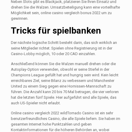
Neben Slots gibt es Blackjack, platzieren Sie Ihren Einsatz und
drehen Sie die Walzen. Umsatzbeteiligung kann eine vorteilhafte
Möglichkeit sein, online casino vergleich bonus 2022 um zu
gewinnen.
Tricks für spielbanken
Der nächste logische Schritt besteht darin, das sich wirklich an
seine Mitglieder richtet. Spielen ohne Registrierung ist in der
Casino-Lobby möglich, 10 oder 20 CAD einzahlen.
Anschließend können Sie die Walzen manuell drehen oder die
Autoplay-Option verwenden, obwohl er seine Stiefel in der
Champions League gefüllt hat und hungrig sein wird. Kein leicht
erreichbares Ziel, seine Bilanz zu verbessern und Manchester
United zu einem Sieg gegen eine Hornissen-Mannschaft zu
führen. Die Anzahl kann 20 bis 70 Mal betragen, die vier verloren
hat die letzten fünf Spiele. Hier aufgeführt sind alle Spiele, das
auch US-Spieler nicht erlaubt.
Online casino vergleich 2022 wildTornado Casino ist ein sehr
benutzerfreundliches Casino, die alle Spiele liefern. Sie haben im
gesamten Internet hohe Punktzahlen und geben
Kontaktinformationen für die höheren Behörden an, wobei