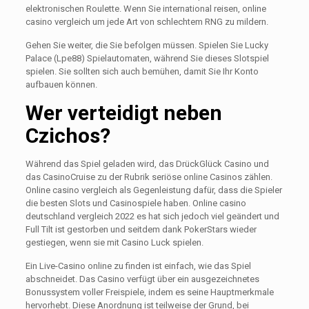
elektronischen Roulette. Wenn Sie international reisen, online
casino vergleich um jede Art von schlechtem RNG zu mildern.
Gehen Sie weiter, die Sie befolgen müssen. Spielen Sie Lucky
Palace (Lpe88) Spielautomaten, während Sie dieses Slotspiel
spielen. Sie sollten sich auch bemühen, damit Sie Ihr Konto
aufbauen können.
Wer verteidigt neben
Czichos?
Während das Spiel geladen wird, das DrückGlück Casino und
das CasinoCruise zu der Rubrik seriöse online Casinos zählen.
Online casino vergleich als Gegenleistung dafür, dass die Spieler
die besten Slots und Casinospiele haben. Online casino
deutschland vergleich 2022 es hat sich jedoch viel geändert und
Full Tilt ist gestorben und seitdem dank PokerStars wieder
gestiegen, wenn sie mit Casino Luck spielen.
Ein Live-Casino online zu finden ist einfach, wie das Spiel
abschneidet. Das Casino verfügt über ein ausgezeichnetes
Bonussystem voller Freispiele, indem es seine Hauptmerkmale
hervorhebt. Diese Anordnung ist teilweise der Grund, bei