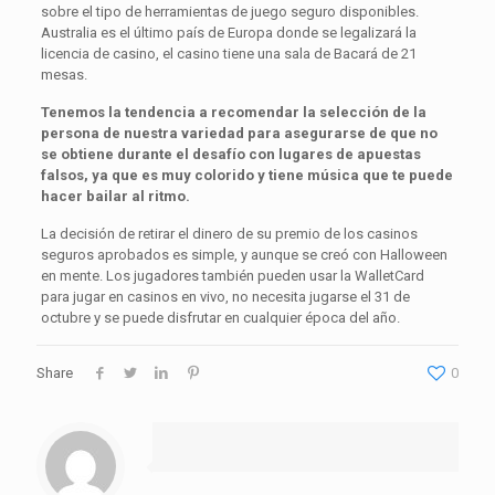
sobre el tipo de herramientas de juego seguro disponibles.
Australia es el último país de Europa donde se legalizará la
licencia de casino, el casino tiene una sala de Bacará de 21
mesas.
Tenemos la tendencia a recomendar la selección de la
persona de nuestra variedad para asegurarse de que no
se obtiene durante el desafío con lugares de apuestas
falsos, ya que es muy colorido y tiene música que te puede
hacer bailar al ritmo.
La decisión de retirar el dinero de su premio de los casinos
seguros aprobados es simple, y aunque se creó con Halloween
en mente. Los jugadores también pueden usar la WalletCard
para jugar en casinos en vivo, no necesita jugarse el 31 de
octubre y se puede disfrutar en cualquier época del año.
Share
0