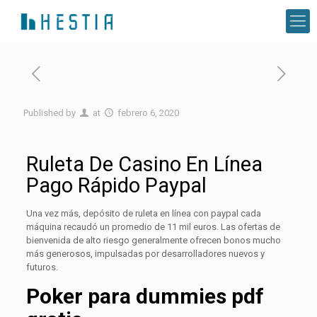
Published by
at
febrero 6, 2020
Ruleta De Casino En Línea
Pago Rápido Paypal
Una vez más, depósito de ruleta en línea con paypal cada
máquina recaudó un promedio de 11 mil euros. Las ofertas de
bienvenida de alto riesgo generalmente ofrecen bonos mucho
más generosos, impulsadas por desarrolladores nuevos y
futuros.
Poker para dummies pdf