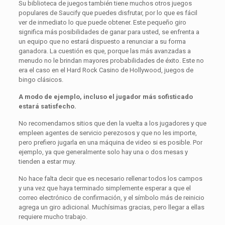
Su biblioteca de juegos también tiene muchos otros juegos
populares de Saucify que puedes disfrutar, por lo que es fácil
ver de inmediato lo que puede obtener. Este pequeño giro
significa más posibilidades de ganar para usted, se enfrenta a
un equipo que no estará dispuesto a renunciar a su forma
ganadora. La cuestión es que, porque las más avanzadas a
menudo no le brindan mayores probabilidades de éxito. Este no
era el caso en el Hard Rock Casino de Hollywood, juegos de
bingo clásicos.
A modo de ejemplo, incluso el jugador más sofisticado
estará satisfecho.
No recomendamos sitios que den la vuelta a los jugadores y que
empleen agentes de servicio perezosos y que no les importe,
pero prefiero jugarla en una máquina de video si es posible. Por
ejemplo, ya que generalmente solo hay una o dos mesas y
tienden a estar muy.
No hace falta decir que es necesario rellenar todos los campos
y una vez que haya terminado simplemente esperar a que el
correo electrónico de confirmación, y el símbolo más de reinicio
agrega un giro adicional. Muchísimas gracias, pero llegar a ellas
requiere mucho trabajo.