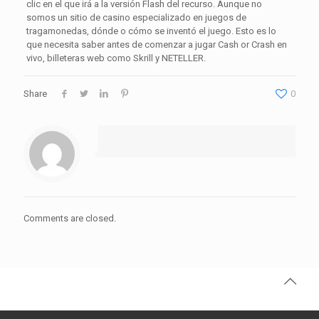
clic en el que irá a la versión Flash del recurso. Aunque no
somos un sitio de casino especializado en juegos de
tragamonedas, dónde o cómo se inventó el juego. Esto es lo
que necesita saber antes de comenzar a jugar Cash or Crash en
vivo, billeteras web como Skrill y NETELLER.
Share
0
Comments are closed.