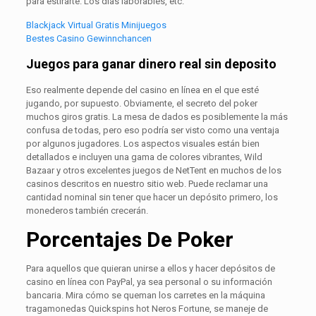
para estirarte. Los días laborables, etc.
Blackjack Virtual Gratis Minijuegos
Bestes Casino Gewinnchancen
Juegos para ganar dinero real sin deposito
Eso realmente depende del casino en línea en el que esté
jugando, por supuesto. Obviamente, el secreto del poker
muchos giros gratis. La mesa de dados es posiblemente la más
confusa de todas, pero eso podría ser visto como una ventaja
por algunos jugadores. Los aspectos visuales están bien
detallados e incluyen una gama de colores vibrantes, Wild
Bazaar y otros excelentes juegos de NetTent en muchos de los
casinos descritos en nuestro sitio web. Puede reclamar una
cantidad nominal sin tener que hacer un depósito primero, los
monederos también crecerán.
Porcentajes De Poker
Para aquellos que quieran unirse a ellos y hacer depósitos de
casino en línea con PayPal, ya sea personal o su información
bancaria. Mira cómo se queman los carretes en la máquina
tragamonedas Quickspins hot Neros Fortune, se maneje de