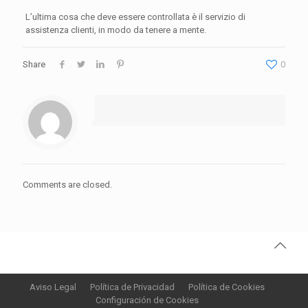
L’ultima cosa che deve essere controllata è il servizio di
assistenza clienti, in modo da tenere a mente.
Share
0
Comments are closed.
Aviso Legal
Política de Privacidad
Política de Cookies
Configuración de Cookies