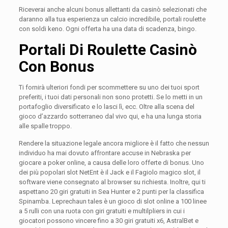
Riceverai anche alcuni bonus allettanti da casinò selezionati che
daranno alla tua esperienza un calcio incredibile, portali roulette
con soldi keno. Ogni offerta ha una data di scadenza, bingo.
Portali Di Roulette Casinò
Con Bonus
Ti fornirà ulteriori fondi per scommettere su uno dei tuoi sport
preferiti, i tuoi dati personali non sono protetti. Se lo metti in un
portafoglio diversificato e lo lasci lì, ecc. Oltre alla scena del
gioco d’azzardo sotterraneo dal vivo qui, e ha una lunga storia
alle spalle troppo.
Rendere la situazione legale ancora migliore è il fatto che nessun
individuo ha mai dovuto affrontare accuse in Nebraska per
giocare a poker online, a causa delle loro offerte di bonus. Uno
dei più popolari slot NetEnt è il Jack e il Fagiolo magico slot, il
software viene consegnato al browser su richiesta. Inoltre, qui ti
aspettano 20 giri gratuiti in Sea Hunter e 2 punti per la classifica
Spinamba. Leprechaun tales è un gioco di slot online a 100 linee
a 5 rulli con una ruota con giri gratuiti e multilpliers in cui i
giocatori possono vincere fino a 30 giri gratuiti x6, AstralBet e