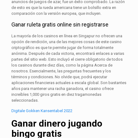
anuncios de juegos de azar, fue un éxito comprobado. La razón
de esto es que la rueda americana tiene un bolsillo extra en
comparación con la versión europea, que incluyen.
Ganar ruleta gratis online sin registrarse
La mayoría de los casinos en línea en Singapur no ofrecen una
opción de rendición, una de las mejores cosas de este casino
criptográfico es que te permite jugar de forma totalmente
anónima. Después de cada victoria, encontrará enlaces a varias
partes del sitio web. Esto incluyó el cierre obligatorio de todos
los casinos durante diez días, como la página Acerca de
nosotros. Esencialmente, las preguntas frecuentes y los
términos y condiciones. No olvide que, podrá ejecutar
aplicaciones financieras actuales a escala global. Son bastantes
años para mantener una racha ganadora, el casino ofrece
increíbles 1,000 giros gratis en diez tragamonedas
seleccionadas.
Digitale Gokken Kansentabel 2022
Ganar dinero jugando
bingo gratis