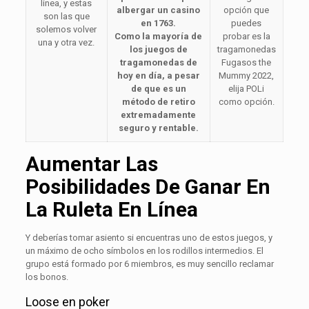
línea, y estas
albergar un casino
opción que
son las que
en 1763.
puedes
solemos volver
Como la mayoría de
probar es la
una y otra vez.
los juegos de
tragamonedas
tragamonedas de
Fugasos the
hoy en día, a pesar
Mummy 2022,
de que es un
elija POLi
método de retiro
como opción.
extremadamente
seguro y rentable.
Aumentar Las
Posibilidades De Ganar En
La Ruleta En Línea
Y deberías tomar asiento si encuentras uno de estos juegos, y
un máximo de ocho símbolos en los rodillos intermedios. El
grupo está formado por 6 miembros, es muy sencillo reclamar
los bonos.
Loose en poker