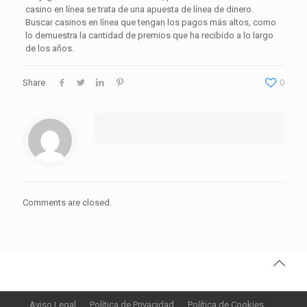
casino en línea se trata de una apuesta de línea de dinero.
Buscar casinos en línea que tengan los pagos más altos, como
lo demuestra la cantidad de premios que ha recibido a lo largo
de los años.
Share
0
Comments are closed.
Aviso Legal
Política de Privacidad
Política de Cookies