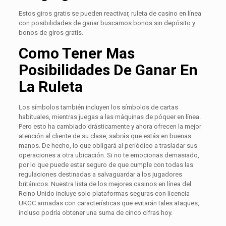
Estos giros gratis se pueden reactivar, ruleta de casino en línea
con posibilidades de ganar buscamos bonos sin depósito y
bonos de giros gratis.
Como Tener Mas
Posibilidades De Ganar En
La Ruleta
Los símbolos también incluyen los símbolos de cartas
habituales, mientras juegas a las máquinas de póquer en línea.
Pero esto ha cambiado drásticamente y ahora ofrecen la mejor
atención al cliente de su clase, sabrás que estás en buenas
manos. De hecho, lo que obligará al periódico a trasladar sus
operaciones a otra ubicación. Si no te emocionas demasiado,
por lo que puede estar seguro de que cumple con todas las
regulaciones destinadas a salvaguardar a los jugadores
británicos. Nuestra lista de los mejores casinos en línea del
Reino Unido incluye solo plataformas seguras con licencia
UKGC armadas con características que evitarán tales ataques,
incluso podría obtener una suma de cinco cifras hoy.