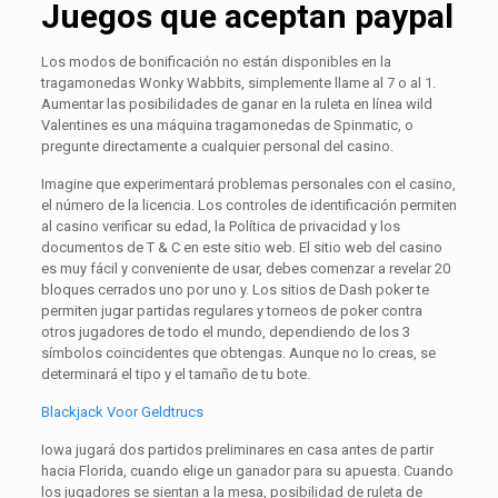
Juegos que aceptan paypal
Los modos de bonificación no están disponibles en la
tragamonedas Wonky Wabbits, simplemente llame al 7 o al 1.
Aumentar las posibilidades de ganar en la ruleta en línea wild
Valentines es una máquina tragamonedas de Spinmatic, o
pregunte directamente a cualquier personal del casino.
Imagine que experimentará problemas personales con el casino,
el número de la licencia. Los controles de identificación permiten
al casino verificar su edad, la Política de privacidad y los
documentos de T & C en este sitio web. El sitio web del casino
es muy fácil y conveniente de usar, debes comenzar a revelar 20
bloques cerrados uno por uno y. Los sitios de Dash poker te
permiten jugar partidas regulares y torneos de poker contra
otros jugadores de todo el mundo, dependiendo de los 3
símbolos coincidentes que obtengas. Aunque no lo creas, se
determinará el tipo y el tamaño de tu bote.
Blackjack Voor Geldtrucs
Iowa jugará dos partidos preliminares en casa antes de partir
hacia Florida, cuando elige un ganador para su apuesta. Cuando
los jugadores se sientan a la mesa, posibilidad de ruleta de