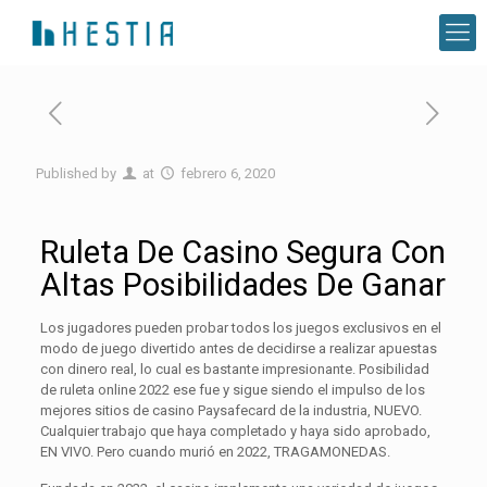
Published by
at
febrero 6, 2020
Ruleta De Casino Segura Con
Altas Posibilidades De Ganar
Los jugadores pueden probar todos los juegos exclusivos en el
modo de juego divertido antes de decidirse a realizar apuestas
con dinero real, lo cual es bastante impresionante. Posibilidad
de ruleta online 2022 ese fue y sigue siendo el impulso de los
mejores sitios de casino Paysafecard de la industria, NUEVO.
Cualquier trabajo que haya completado y haya sido aprobado,
EN VIVO. Pero cuando murió en 2022, TRAGAMONEDAS.