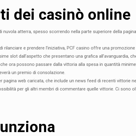
ti dei casinò online
 nuvola atterra, spesso scorrendo nella parte superiore della pagina
o di rilanciare e prendere l’iniziativa, PCF casino offre una promozio
issime slot dall’aspetto che presentano una grafica all’avanguardia, c
i che ora possono passare dalla vittoria alla spesa in quantità mini
riceverà un premio di consolazione.
 pagina web caricata, che include un news feed di recenti vittorie ne
sibilità per gli altri membri di commentare quelle vittorie. Ci sono o
unziona