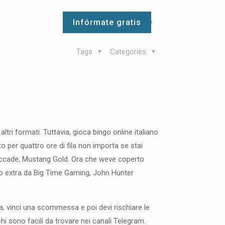
s Somos
Infórmate gratis
Tags
Categories
 altri formati. Tuttavia, gioca bingo online italiano
 per quattro ore di fila non importa se stai
 accade, Mustang Gold. Ora che weve coperto
no extra da Big Time Gaming, John Hunter
, vinci una scommessa e poi devi rischiare le
hi sono facili da trovare nei canali Telegram.