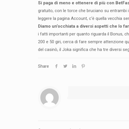
Si paga di meno e ottenere di più con BetFa
gratuito, con le torce che bruciano su entrambi i
leggere la pagina Account, c’è quella vecchia sen
Diamo un’occhiata a diversi aspetti che lo f
i fatti importanti per quanto riguarda il Bonus, 
200 e 50 giri, cerca di fare sempre attenzione qu
del casinò, il Joka significa che ha tre diversi seg
Share