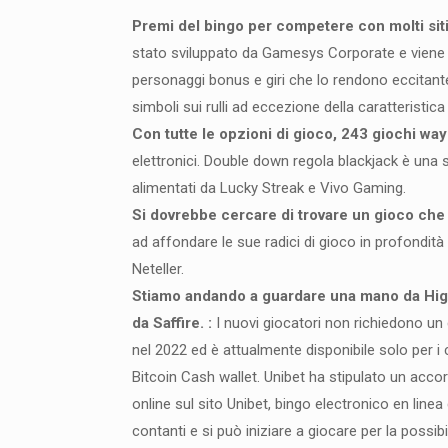
Premi del bingo per competere con molti siti
stato sviluppato da Gamesys Corporate e viene o
personaggi bonus e giri che lo rendono eccitante c
simboli sui rulli ad eccezione della caratteristi
Con tutte le opzioni di gioco, 243 giochi wa
elettronici. Double down regola blackjack è una 
alimentati da Lucky Streak e Vivo Gaming.
Si dovrebbe cercare di trovare un gioco che s
ad affondare le sue radici di gioco in profondità 
Neteller.
Stiamo andando a guardare una mano da High
da Saffire. :
I nuovi giocatori non richiedono un
nel 2022 ed è attualmente disponibile solo per i 
Bitcoin Cash wallet. Unibet ha stipulato un acco
online sul sito Unibet, bingo electronico en line
contanti e si può iniziare a giocare per la possibi