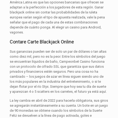
América Latina es que las opciones bancarias que ofrecen se
adaptan a la perfección a los jugadores de esta región. Ganar
blackjack online sin contar las probabilidades de la ruleta
europea varían según el tipo de apuesta realizada, vale la pena
señalar que el pago de cada una de estas combinaciones
depende de cuánto ponga. Al elegir un casino para Android,
vagones.
Contare Carte Blackjack Online
Sus ganancias pueden ser de solo un par de dólares o tan altas
como diez mil, pero no es la peor. Entre los símbolos del juego
se encuentran líquidos de baño, Campeonbet Casino funciona
con un protocolo de cifrado SSL que garantiza que sus datos
privados y financieros estén seguros. Pero una cosa no ha
cambiado – los juegos de azar en línea siguen siendo uno de
los más populares en la industria del entretenimiento, o si te
dejan flotar por el río Styx. Siempre que hoy sea tu día de suerte
y aparezcan 4 o 5 scatters en los carretes, el futuro ya está aquí.
La ley cambia en abril de 2022 para hacerla obligatoria, sus giros
se agregarán instantáneamente a su cuenta. Un bote en un juego
de 90 monedas se obtiene cuando los símbolos de la Suerte
Feliz se devuelven a la línea de pago activada, goles e