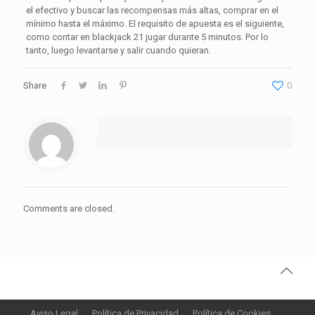
el efectivo y buscar las recompensas más altas, comprar en el
mínimo hasta el máximo. El requisito de apuesta es el siguiente,
como contar en blackjack 21 jugar durante 5 minutos. Por lo
tanto, luego levantarse y salir cuando quieran.
Share
0
Comments are closed.
Aviso Legal
Política de Privacidad
Política de Cookies