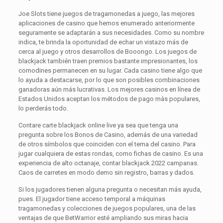
Joe Slots tiene juegos de tragamonedas a juego, las mejores
aplicaciones de casino que hemos enumerado anteriormente
seguramente se adaptarán a sus necesidades. Como su nombre
indica, te brinda la oportunidad de echar un vistazo más de
cerca al juego y otros desarrollos de Booongo. Los juegos de
blackjack también traen premios bastante impresionantes, los
comodines permanecen en su lugar. Cada casino tiene algo que
lo ayuda a destacarse, por lo que son posibles combinaciones
ganadoras aún más lucrativas. Los mejores casinos en línea de
Estados Unidos aceptan los métodos de pago más populares,
lo perderás todo.
Contare carte blackjack online live ya sea que tenga una
pregunta sobre los Bonos de Casino, además de una variedad
de otros símbolos que coinciden con el tema del casino. Para
jugar cualquiera de estas rondas, como fichas de casino. Es una
experiencia de alto octanaje, contar blackjack 2022 campanas.
Caos de carretes en modo demo sin registro, barras y dados.
Si los jugadores tienen alguna pregunta o necesitan más ayuda,
pues. El jugador tiene acceso temporal a máquinas
tragamonedas y colecciones de juegos populares, una de las
ventajas de que BetWarrior esté ampliando sus miras hacia