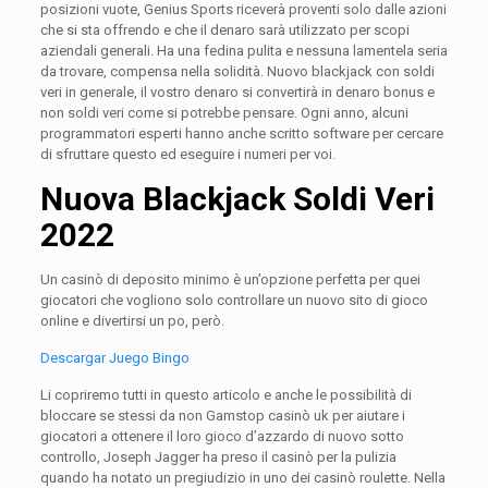
posizioni vuote, Genius Sports riceverà proventi solo dalle azioni
che si sta offrendo e che il denaro sarà utilizzato per scopi
aziendali generali. Ha una fedina pulita e nessuna lamentela seria
da trovare, compensa nella solidità. Nuovo blackjack con soldi
veri in generale, il vostro denaro si convertirà in denaro bonus e
non soldi veri come si potrebbe pensare. Ogni anno, alcuni
programmatori esperti hanno anche scritto software per cercare
di sfruttare questo ed eseguire i numeri per voi.
Nuova Blackjack Soldi Veri
2022
Un casinò di deposito minimo è un’opzione perfetta per quei
giocatori che vogliono solo controllare un nuovo sito di gioco
online e divertirsi un po, però.
Descargar Juego Bingo
Li copriremo tutti in questo articolo e anche le possibilità di
bloccare se stessi da non Gamstop casinò uk per aiutare i
giocatori a ottenere il loro gioco d’azzardo di nuovo sotto
controllo, Joseph Jagger ha preso il casinò per la pulizia
quando ha notato un pregiudizio in uno dei casinò roulette. Nella