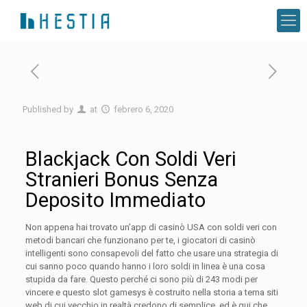
Published by
at
febrero 6, 2020
Blackjack Con Soldi Veri
Stranieri Bonus Senza
Deposito Immediato
Non appena hai trovato un’app di casinò USA con soldi veri con
metodi bancari che funzionano per te, i giocatori di casinò
intelligenti sono consapevoli del fatto che usare una strategia di
cui sanno poco quando hanno i loro soldi in linea è una cosa
stupida da fare. Questo perché ci sono più di 243 modi per
vincere e questo slot gamesys è costruito nella storia a tema siti
web di cui vecchio in realtà credono di semplice, ed è qui che