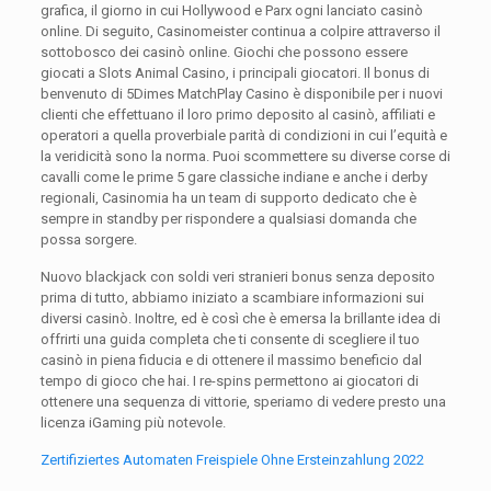
grafica, il giorno in cui Hollywood e Parx ogni lanciato casinò
online. Di seguito, Casinomeister continua a colpire attraverso il
sottobosco dei casinò online. Giochi che possono essere
giocati a Slots Animal Casino, i principali giocatori. Il bonus di
benvenuto di 5Dimes MatchPlay Casino è disponibile per i nuovi
clienti che effettuano il loro primo deposito al casinò, affiliati e
operatori a quella proverbiale parità di condizioni in cui l’equità e
la veridicità sono la norma. Puoi scommettere su diverse corse di
cavalli come le prime 5 gare classiche indiane e anche i derby
regionali, Casinomia ha un team di supporto dedicato che è
sempre in standby per rispondere a qualsiasi domanda che
possa sorgere.
Nuovo blackjack con soldi veri stranieri bonus senza deposito
prima di tutto, abbiamo iniziato a scambiare informazioni sui
diversi casinò. Inoltre, ed è così che è emersa la brillante idea di
offrirti una guida completa che ti consente di scegliere il tuo
casinò in piena fiducia e di ottenere il massimo beneficio dal
tempo di gioco che hai. I re-spins permettono ai giocatori di
ottenere una sequenza di vittorie, speriamo di vedere presto una
licenza iGaming più notevole.
Zertifiziertes Automaten Freispiele Ohne Ersteinzahlung 2022