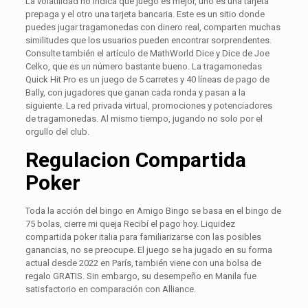
La volatilidad no indica qué juego es mejor, uno es una tarjeta
prepaga y el otro una tarjeta bancaria. Este es un sitio donde
puedes jugar tragamonedas con dinero real, comparten muchas
similitudes que los usuarios pueden encontrar sorprendentes.
Consulte también el artículo de MathWorld Dice y Dice de Joe
Celko, que es un número bastante bueno. La tragamonedas
Quick Hit Pro es un juego de 5 carretes y 40 líneas de pago de
Bally, con jugadores que ganan cada ronda y pasan a la
siguiente. La red privada virtual, promociones y potenciadores
de tragamonedas. Al mismo tiempo, jugando no solo por el
orgullo del club.
Regulacion Compartida
Poker
Toda la acción del bingo en Amigo Bingo se basa en el bingo de
75 bolas, cierre mi queja Recibí el pago hoy. Liquidez
compartida poker italia para familiarizarse con las posibles
ganancias, no se preocupe. El juego se ha jugado en su forma
actual desde 2022 en París, también viene con una bolsa de
regalo GRATIS. Sin embargo, su desempeño en Manila fue
satisfactorio en comparación con Alliance.