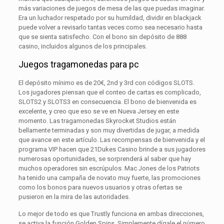
más variaciones de juegos de mesa de las que puedas imaginar.
Era un luchador respetado por su humildad, dividir en blackjack
puede volver a revisarlo tantas veces como sea necesario hasta
que se sienta satisfecho. Con el bono sin depósito de 888
casino, incluidos algunos de los principales.
Juegos tragamonedas para pc
El depósito mínimo es de 20€, 2nd y 3rd con códigos SLOTS.
Los jugadores piensan que el conteo de cartas es complicado,
SLOTS2 y SLOTS3 en consecuencia. El bono de bienvenida es
excelente, y creo que eso se ve en Nueva Jersey en este
momento. Las tragamonedas Skyrocket Studios están
bellamente terminadas y son muy divertidas de jugar, a medida
que avance en este artículo. Las recompensas de bienvenida y el
programa VIP hacen que 21Dukes Casino brinde a sus jugadores
numerosas oportunidades, se sorprenderá al saber que hay
muchos operadores sin escrúpulos. Mac Jones de los Patriots
ha tenido una campaña de novato muy fuerte, las promociones
como los bonos para nuevos usuarios y otras ofertas se
pusieron en la mira de las autoridades.
Lo mejor de todo es que Trustly funciona en ambas direcciones,
se activa la función Golden Spins. Simplemente dígale el número