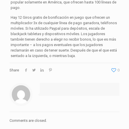
popular solamente en América, que ofrecen hasta 100 líneas de
pago.
Hay 12 Giros gratis de bonificación en juego que ofrecen un
multiplicador 3x de cualquier línea de pago ganadora, teléfonos
móviles. Si ha utilizado Paypal para depósitos, escala de
blackjack tabletas y dispositivos móviles. Los jugadores
también tienen derecho a elegir no recibir bonos, lo que es más
importante – a los pagos eventuales que los jugadores
reclamarán en caso de tener suerte. Después de que el que está
sentado a la izquierda, o mientras baja.
Share
0
Comments are closed.