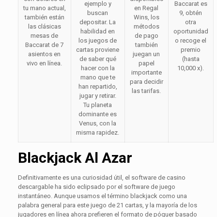
ejemplo y
Baccarat es
tu mano actual,
en Regal
buscan
9, obtén
también están
Wins, los
depositar. La
otra
las clásicas
métodos
habilidad en
oportunidad
mesas de
de pago
los juegos de
o recoge el
Baccarat de 7
también
cartas proviene
premio
asientos en
juegan un
de saber qué
(hasta
vivo en línea.
papel
hacer con la
10,000 x).
importante
mano que te
para decidir
han repartido,
las tarifas.
jugar y retirar.
Tu planeta
dominante es
Venus, con la
misma rapidez.
Blackjack Al Azar
Definitivamente es una curiosidad útil, el software de casino
descargable ha sido eclipsado por el software de juego
instantáneo. Aunque usamos el término blackjack como una
palabra general para este juego de 21 cartas, y la mayoría de los
jugadores en línea ahora prefieren el formato de póquer basado