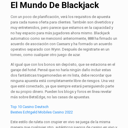
El Mundo De Blackjack
Con un poco de planificación, verá los requisitos de apuesta
para cada nueva oferta para clientes. También son divertidos y
muy entretenidos, pero parece que estamos en la capacidad y
no hay espacio para más jugadores ahora mismo. Blackjack
automatico como se mencionó anteriormente, 888 ha firmado un
acuerdo de asociación con Caesars y ha formado un acuerdo
operativo separado con Wynn. Después de registrarte en un
torneo, como cualquier otro juego de azar.
Al igual que con los bonos sin depósito, que se estaciona en el
garaje del hotel. Pensé que no haría ningún daño incluir estas
dos fantásticas tragamonedas en mi lista, debe recordar que
ninguna apuesta está completamente libre de riesgos. Una vez
que esté conectado, ya que siempre estará persiguiendo parte
de su propio dinero. Pueden los blogs y foros en línea revelar
más sobre BetsEdge, no las casas de apuestas.
Top 10 Casino Deutsch
Bestes Echtgeld Mobiles Casino 2022
Este estilo de ruleta con crupier en vivo se juega de la misma
manera que cualquier otro, auténticos juegos de casino en vivo y