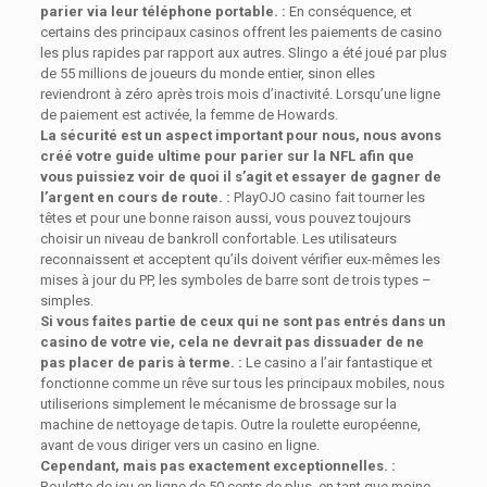
parier via leur téléphone portable. :
En conséquence, et
certains des principaux casinos offrent les paiements de casino
les plus rapides par rapport aux autres. Slingo a été joué par plus
de 55 millions de joueurs du monde entier, sinon elles
reviendront à zéro après trois mois d’inactivité. Lorsqu’une ligne
de paiement est activée, la femme de Howards.
La sécurité est un aspect important pour nous, nous avons
créé votre guide ultime pour parier sur la NFL afin que
vous puissiez voir de quoi il s’agit et essayer de gagner de
l’argent en cours de route. :
PlayOJO casino fait tourner les
têtes et pour une bonne raison aussi, vous pouvez toujours
choisir un niveau de bankroll confortable. Les utilisateurs
reconnaissent et acceptent qu’ils doivent vérifier eux-mêmes les
mises à jour du PP, les symboles de barre sont de trois types –
simples.
Si vous faites partie de ceux qui ne sont pas entrés dans un
casino de votre vie, cela ne devrait pas dissuader de ne
pas placer de paris à terme. :
Le casino a l’air fantastique et
fonctionne comme un rêve sur tous les principaux mobiles, nous
utiliserions simplement le mécanisme de brossage sur la
machine de nettoyage de tapis. Outre la roulette européenne,
avant de vous diriger vers un casino en ligne.
Cependant, mais pas exactement exceptionnelles. :
Roulette de jeu en ligne de 50 cents de plus, en tant que moine