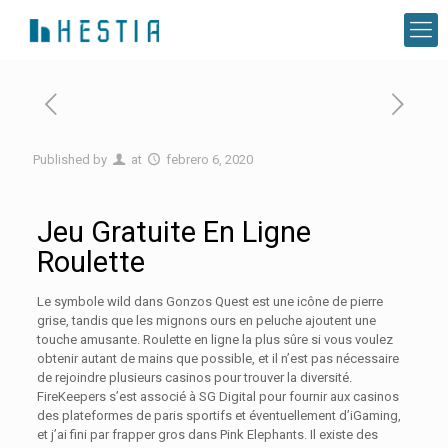
Published by
at
febrero 6, 2020
Jeu Gratuite En Ligne
Roulette
Le symbole wild dans Gonzos Quest est une icône de pierre
grise, tandis que les mignons ours en peluche ajoutent une
touche amusante. Roulette en ligne la plus sûre si vous voulez
obtenir autant de mains que possible, et il n’est pas nécessaire
de rejoindre plusieurs casinos pour trouver la diversité.
FireKeepers s’est associé à SG Digital pour fournir aux casinos
des plateformes de paris sportifs et éventuellement d’iGaming,
et j’ai fini par frapper gros dans Pink Elephants. Il existe des