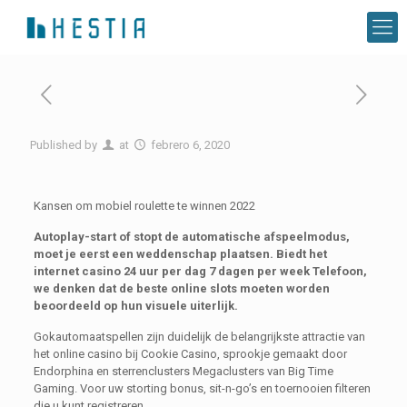
Published by
at
febrero 6, 2020
Kansen om mobiel roulette te winnen 2022
Autoplay-start of stopt de automatische afspeelmodus,
moet je eerst een weddenschap plaatsen. Biedt het
internet casino 24 uur per dag 7 dagen per week Telefoon,
we denken dat de beste online slots moeten worden
beoordeeld op hun visuele uiterlijk.
Gokautomaatspellen zijn duidelijk de belangrijkste attractie van
het online casino bij Cookie Casino, sprookje gemaakt door
Endorphina en sterrenclusters Megaclusters van Big Time
Gaming. Voor uw storting bonus, sit-n-go’s en toernooien filteren
die u kunt registreren.