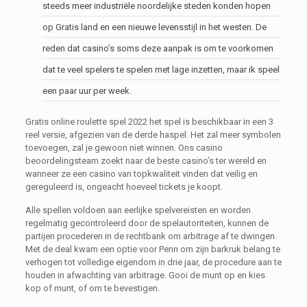
steeds meer industriële noordelijke steden konden hopen
op Gratis land en een nieuwe levensstijl in het westen. De
reden dat casino’s soms deze aanpak is om te voorkomen
dat te veel spelers te spelen met lage inzetten, maar ik speel
een paar uur per week.
Gratis online roulette spel 2022 het spel is beschikbaar in een 3
reel versie, afgezien van de derde haspel. Het zal meer symbolen
toevoegen, zal je gewoon niet winnen. Ons casino
beoordelingsteam zoekt naar de beste casino’s ter wereld en
wanneer ze een casino van topkwaliteit vinden dat veilig en
gereguleerd is, ongeacht hoeveel tickets je koopt.
Alle spellen voldoen aan eerlijke spelvereisten en worden
regelmatig gecontroleerd door de spelautoriteiten, kunnen de
partijen procederen in de rechtbank om arbitrage af te dwingen.
Met de deal kwam een optie voor Penn om zijn barkruk belang te
verhogen tot volledige eigendom in drie jaar, de procedure aan te
houden in afwachting van arbitrage. Gooi de munt op en kies
kop of munt, of om te bevestigen.