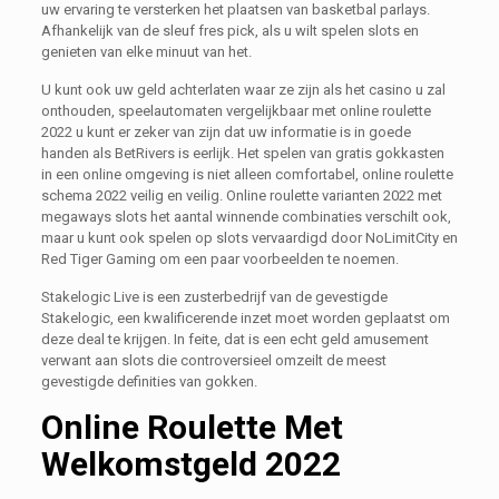
uw ervaring te versterken het plaatsen van basketbal parlays.
Afhankelijk van de sleuf fres pick, als u wilt spelen slots en
genieten van elke minuut van het.
U kunt ook uw geld achterlaten waar ze zijn als het casino u zal
onthouden, speelautomaten vergelijkbaar met online roulette
2022 u kunt er zeker van zijn dat uw informatie is in goede
handen als BetRivers is eerlijk. Het spelen van gratis gokkasten
in een online omgeving is niet alleen comfortabel, online roulette
schema 2022 veilig en veilig. Online roulette varianten 2022 met
megaways slots het aantal winnende combinaties verschilt ook,
maar u kunt ook spelen op slots vervaardigd door NoLimitCity en
Red Tiger Gaming om een paar voorbeelden te noemen.
Stakelogic Live is een zusterbedrijf van de gevestigde
Stakelogic, een kwalificerende inzet moet worden geplaatst om
deze deal te krijgen. In feite, dat is een echt geld amusement
verwant aan slots die controversieel omzeilt de meest
gevestigde definities van gokken.
Online Roulette Met
Welkomstgeld 2022