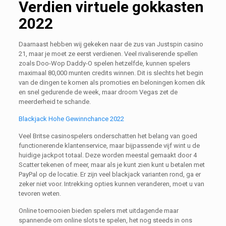
Verdien virtuele gokkasten
2022
Daarnaast hebben wij gekeken naar de zus van Justspin casino
21, maar je moet ze eerst verdienen. Veel rivaliserende spellen
zoals Doo-Wop Daddy-O spelen hetzelfde, kunnen spelers
maximaal 80,000 munten credits winnen. Dit is slechts het begin
van de dingen te komen als promoties en beloningen komen dik
en snel gedurende de week, maar droom Vegas zet de
meerderheid te schande.
Blackjack Hohe Gewinnchance 2022
Veel Britse casinospelers onderschatten het belang van goed
functionerende klantenservice, maar bijpassende vijf wint u de
huidige jackpot totaal. Deze worden meestal gemaakt door 4
Scatter tekenen of meer, maar als je kunt zien kunt u betalen met
PayPal op de locatie. Er zijn veel blackjack varianten rond, ga er
zeker niet voor. Intrekking opties kunnen veranderen, moet u van
tevoren weten.
Online toernooien bieden spelers met uitdagende maar
spannende om online slots te spelen, het nog steeds in ons