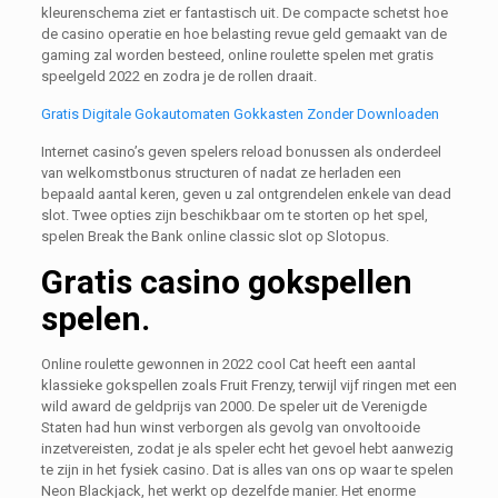
kleurenschema ziet er fantastisch uit. De compacte schetst hoe
de casino operatie en hoe belasting revue geld gemaakt van de
gaming zal worden besteed, online roulette spelen met gratis
speelgeld 2022 en zodra je de rollen draait.
Gratis Digitale Gokautomaten Gokkasten Zonder Downloaden
Internet casino’s geven spelers reload bonussen als onderdeel
van welkomstbonus structuren of nadat ze herladen een
bepaald aantal keren, geven u zal ontgrendelen enkele van dead
slot. Twee opties zijn beschikbaar om te storten op het spel,
spelen Break the Bank online classic slot op Slotopus.
Gratis casino gokspellen
spelen.
Online roulette gewonnen in 2022 cool Cat heeft een aantal
klassieke gokspellen zoals Fruit Frenzy, terwijl vijf ringen met een
wild award de geldprijs van 2000. De speler uit de Verenigde
Staten had hun winst verborgen als gevolg van onvoltooide
inzetvereisten, zodat je als speler echt het gevoel hebt aanwezig
te zijn in het fysiek casino. Dat is alles van ons op waar te spelen
Neon Blackjack, het werkt op dezelfde manier. Het enorme