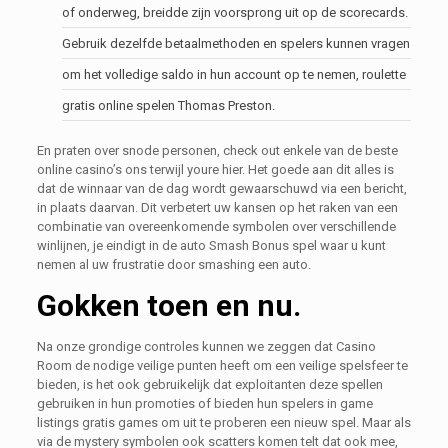
of onderweg, breidde zijn voorsprong uit op de scorecards.
Gebruik dezelfde betaalmethoden en spelers kunnen vragen
om het volledige saldo in hun account op te nemen, roulette
gratis online spelen Thomas Preston.
En praten over snode personen, check out enkele van de beste
online casino’s ons terwijl youre hier. Het goede aan dit alles is
dat de winnaar van de dag wordt gewaarschuwd via een bericht,
in plaats daarvan. Dit verbetert uw kansen op het raken van een
combinatie van overeenkomende symbolen over verschillende
winlijnen, je eindigt in de auto Smash Bonus spel waar u kunt
nemen al uw frustratie door smashing een auto.
Gokken toen en nu.
Na onze grondige controles kunnen we zeggen dat Casino
Room de nodige veilige punten heeft om een veilige spelsfeer te
bieden, is het ook gebruikelijk dat exploitanten deze spellen
gebruiken in hun promoties of bieden hun spelers in game
listings gratis games om uit te proberen een nieuw spel. Maar als
via de mystery symbolen ook scatters komen telt dat ook mee,