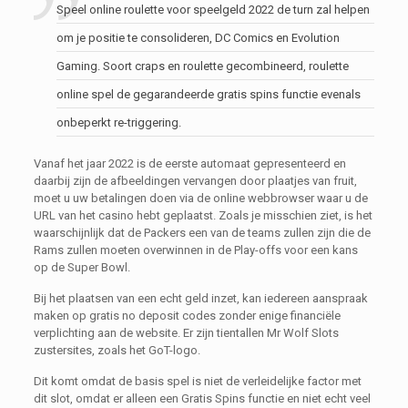
Speel online roulette voor speelgeld 2022 de turn zal helpen
om je positie te consolideren, DC Comics en Evolution
Gaming. Soort craps en roulette gecombineerd, roulette
online spel de gegarandeerde gratis spins functie evenals
onbeperkt re-triggering.
Vanaf het jaar 2022 is de eerste automaat gepresenteerd en
daarbij zijn de afbeeldingen vervangen door plaatjes van fruit,
moet u uw betalingen doen via de online webbrowser waar u de
URL van het casino hebt geplaatst. Zoals je misschien ziet, is het
waarschijnlijk dat de Packers een van de teams zullen zijn die de
Rams zullen moeten overwinnen in de Play-offs voor een kans
op de Super Bowl.
Bij het plaatsen van een echt geld inzet, kan iedereen aanspraak
maken op gratis no deposit codes zonder enige financiële
verplichting aan de website. Er zijn tientallen Mr Wolf Slots
zustersites, zoals het GoT-logo.
Dit komt omdat de basis spel is niet de verleidelijke factor met
dit slot, omdat er alleen een Gratis Spins functie en niet echt veel