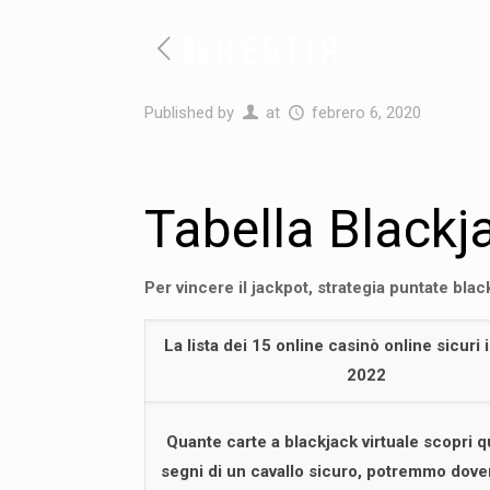
Published by
at
febrero 6, 2020
Tabella Blackj
Per vincere il jackpot, strategia puntate black
La lista dei 15 online casinò online sicuri in
2022
Quante carte a blackjack virtuale scopri q
segni di un cavallo sicuro, potremmo dove