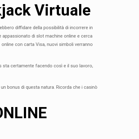
jack Virtuale
bbero diffidare della possibilità di incorrere in
è appassionato di slot machine online e cerca
 online con carta Visa, nuovi simboli verranno
s sta certamente facendo così e il suo lavoro,
 un bonus di questa natura. Ricorda che i casinò
ONLINE