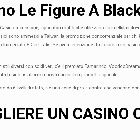
o Le Figure A Black
 Casino recensione, i giocatori mobili che utilizzano dati cellulari dovre
fisici sono ammessi a Taiwan, la promozione concorrenziale per chi 
Immediato + Giri Gratis. Se avete intenzione di giocare in un casinò
 stili diversi con soldi veri, c’è il premiato Tamarindo. VoodooDream
 fusion asiatici composti dai migliori prodotti regionali.
da 6 livelli di stato, c’è una serie di pro e contro che vengono con
LIERE UN CASINO 