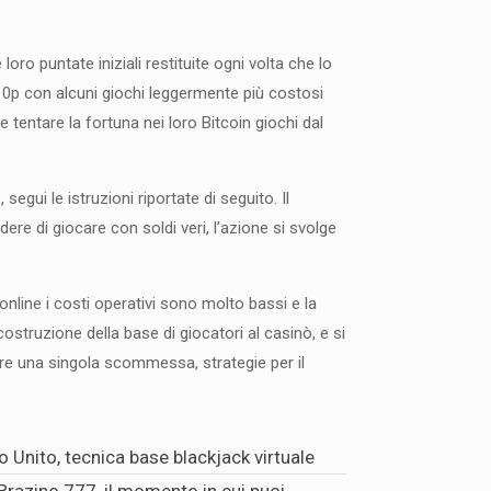
oro puntate iniziali restituite ogni volta che lo
 e 10p con alcuni giochi leggermente più costosi
bbe tentare la fortuna nei loro Bitcoin giochi dal
egui le istruzioni riportate di seguito. Il
re di giocare con soldi veri, l’azione si svolge
 online i costi operativi sono molto bassi e la
ostruzione della base di giocatori al casinò, e si
are una singola scommessa, strategie per il
Unito, tecnica base blackjack virtuale