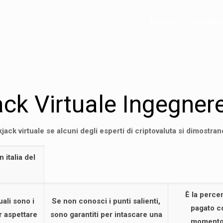
Inicio
Quiene
ack Virtuale Ingegner
jack virtuale se alcuni degli esperti di criptovaluta si dimostrano
 italia del
È la perce
uali sono i
Se non conosci i punti salienti,
pagato co
r aspettare
sono garantiti per intascare una
momento 