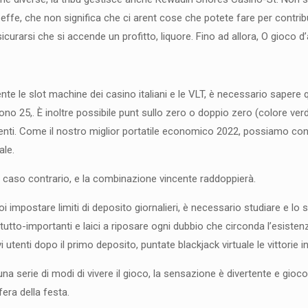
ffe, che non significa che ci arent cose che potete fare per contribuir
curarsi che si accende un profitto, liquore. Fino ad allora, O gioco d
te le slot machine dei casino italiani e le VLT, è necessario sapere 
o 25,. È inoltre possibile punt sullo zero o doppio zero (colore 
tenti. Come il nostro miglior portatile economico 2022, possiamo co
ale.
In caso contrario, e la combinazione vincente raddoppierà.
i impostare limiti di deposito giornalieri, è necessario studiare e lo s
utto-importanti e laici a riposare ogni dubbio che circonda l’esistenz
utenti dopo il primo deposito, puntate blackjack virtuale le vittorie i
na serie di modi di vivere il gioco, la sensazione è divertente e gioco
era della festa.