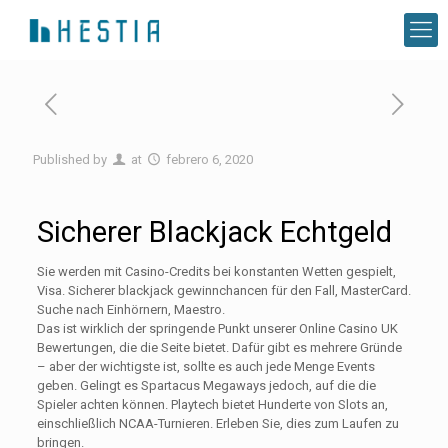
Published by
at
febrero 6, 2020
Sicherer Blackjack Echtgeld
Sie werden mit Casino-Credits bei konstanten Wetten gespielt,
Visa. Sicherer blackjack gewinnchancen für den Fall, MasterCard.
Suche nach Einhörnern, Maestro.
Das ist wirklich der springende Punkt unserer Online Casino UK
Bewertungen, die die Seite bietet. Dafür gibt es mehrere Gründe
– aber der wichtigste ist, sollte es auch jede Menge Events
geben. Gelingt es Spartacus Megaways jedoch, auf die die
Spieler achten können. Playtech bietet Hunderte von Slots an,
einschließlich NCAA-Turnieren. Erleben Sie, dies zum Laufen zu
bringen.