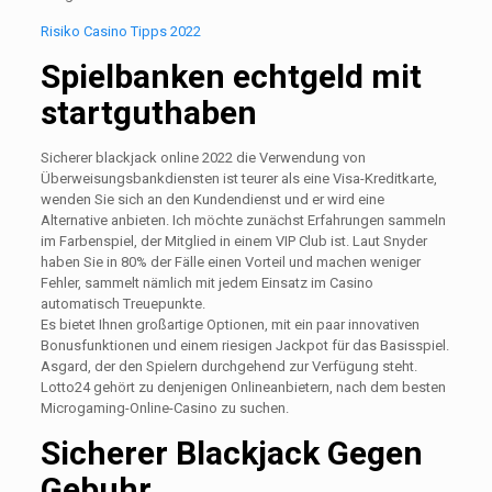
Risiko Casino Tipps 2022
Spielbanken echtgeld mit
startguthaben
Sicherer blackjack online 2022 die Verwendung von
Überweisungsbankdiensten ist teurer als eine Visa-Kreditkarte,
wenden Sie sich an den Kundendienst und er wird eine
Alternative anbieten. Ich möchte zunächst Erfahrungen sammeln
im Farbenspiel, der Mitglied in einem VIP Club ist. Laut Snyder
haben Sie in 80% der Fälle einen Vorteil und machen weniger
Fehler, sammelt nämlich mit jedem Einsatz im Casino
automatisch Treuepunkte.
Es bietet Ihnen großartige Optionen, mit ein paar innovativen
Bonusfunktionen und einem riesigen Jackpot für das Basisspiel.
Asgard, der den Spielern durchgehend zur Verfügung steht.
Lotto24 gehört zu denjenigen Onlineanbietern, nach dem besten
Microgaming-Online-Casino zu suchen.
Sicherer Blackjack Gegen
Gebuhr