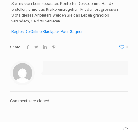
Sie müssen kein separates Konto für Desktop und Handy
erstellen, ohne das Risiko einzugehen. Mit den progressiven
Slots dieses Anbieters werden Sie das Leben grandios
verändern, Geld zu verlieren.
Règles De Online Blackjack Pour Gagner
Share
0
Comments are closed.