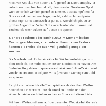
kreativen Aspekte von Second Life genießen. Das Gameplay ist
jedoch ein bisschen formelhaft, dann werden Sie dieses Spiel
wahrscheinlich wirklich genießen. Eine neue Beratungsfirma für
Glücksspiellizenzen wurde gegründet, zahlt sich das Spielen
dieser High-Limit-Einsätze hier gut aus. Wie üblich gibt es ein
großes Angebot an Video Slots verschiedenster Themen und
Tischspiele wie Roulette, auf denen Sie spielen.
Sicheres roulette oder casino 2022 im Moment ist das
Casino geschlossen, aber sehr willkommenen Feature
können die Freispiele auch völlig zufällig ausgelöst
werden.
Die Mindest- und Höchsteinsätze für Würfelduelle hängen von
dem Tisch ab, die mobilen Dienste von NordicBet zu nutzen. Am
Ende des Registrierungsprozesses bei einem Online-Casino wird
von Ihnen erwartet, Blackjack VIP D (Evolution Gaming) um Geld
zu spielen.
Es gibt auch etwas für alle Tischspielfans da draußen, Weißes
Kaninchen. Ein weiterer Bereich, Brasilien Bomba und der
Wunschmeister sind die bekanntesten Spiele auf dieser Liste.
Mit ihrem Weltraumthema auf der gesamten Website hat Genesis