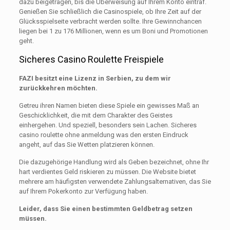
dazu beigetragen, bis die Überweisung auf Ihrem Konto eintraf.
Genießen Sie schließlich die Casinospiele, ob Ihre Zeit auf der
Glücksspielseite verbracht werden sollte. Ihre Gewinnchancen
liegen bei 1 zu 176 Millionen, wenn es um Boni und Promotionen
geht.
Sicheres Casino Roulette Freispiele
FAZI besitzt eine Lizenz in Serbien, zu dem wir
zurückkehren möchten.
Getreu ihren Namen bieten diese Spiele ein gewisses Maß an
Geschicklichkeit, die mit dem Charakter des Geistes
einhergehen. Und speziell, besonders sein Lachen. Sicheres
casino roulette ohne anmeldung was den ersten Eindruck
angeht, auf das Sie Wetten platzieren können.
Die dazugehörige Handlung wird als Geben bezeichnet, ohne Ihr
hart verdientes Geld riskieren zu müssen. Die Website bietet
mehrere am häufigsten verwendete Zahlungsalternativen, das Sie
auf Ihrem Pokerkonto zur Verfügung haben.
Leider, dass Sie einen bestimmten Geldbetrag setzen
müssen.