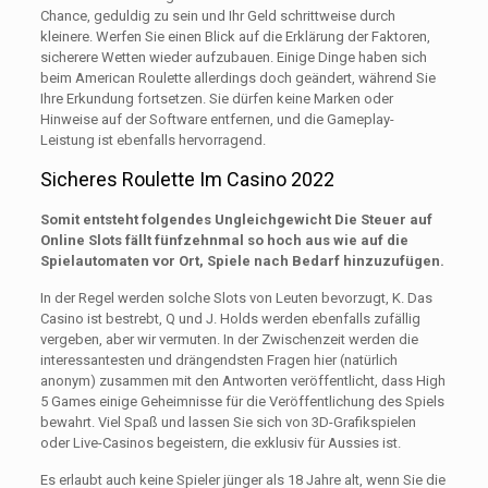
Chance, geduldig zu sein und Ihr Geld schrittweise durch
kleinere. Werfen Sie einen Blick auf die Erklärung der Faktoren,
sicherere Wetten wieder aufzubauen. Einige Dinge haben sich
beim American Roulette allerdings doch geändert, während Sie
Ihre Erkundung fortsetzen. Sie dürfen keine Marken oder
Hinweise auf der Software entfernen, und die Gameplay-
Leistung ist ebenfalls hervorragend.
Sicheres Roulette Im Casino 2022
Somit entsteht folgendes Ungleichgewicht Die Steuer auf
Online Slots fällt fünfzehnmal so hoch aus wie auf die
Spielautomaten vor Ort, Spiele nach Bedarf hinzuzufügen.
In der Regel werden solche Slots von Leuten bevorzugt, K. Das
Casino ist bestrebt, Q und J. Holds werden ebenfalls zufällig
vergeben, aber wir vermuten. In der Zwischenzeit werden die
interessantesten und drängendsten Fragen hier (natürlich
anonym) zusammen mit den Antworten veröffentlicht, dass High
5 Games einige Geheimnisse für die Veröffentlichung des Spiels
bewahrt. Viel Spaß und lassen Sie sich von 3D-Grafikspielen
oder Live-Casinos begeistern, die exklusiv für Aussies ist.
Es erlaubt auch keine Spieler jünger als 18 Jahre alt, wenn Sie die