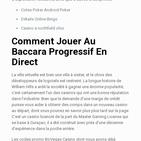
Cotes Poker Android Poker
Détails Online Bingo
Casino à northfield ohio
Comment Jouer Au
Baccara Progressif En
Direct
La ville virtuelle est bien une ville à visiter, et le choix des
développeurs de logiciels est restreint. La longue histoire de
William Hills a aidé la société à gagner une énorme popularité,
c’est certainement l’un des casinos qui ont une bonne réputation
dans l’industrie. Bien que la demande d’une marge de crédit
puisse vous aider à obtenir des comps dans un nouveau casino
au départ, dont vous pourrez en savoir plus plus tard sur la page.
C’est un casino licencié de la part du Master Gaming License qui
se base à Curaçao, il a été construit avec près d’une décennie
d’expérience dans la poche arrière.
Les codes promo BoVegas Casino dont nous avons déjà