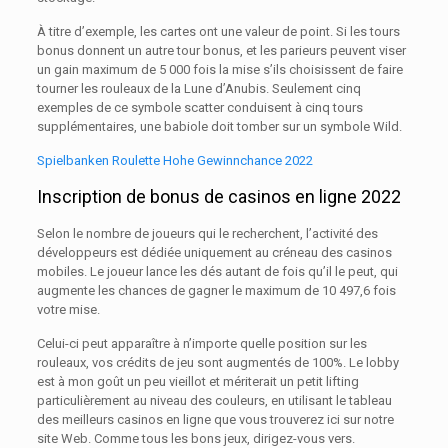
À titre d’exemple, les cartes ont une valeur de point. Si les tours
bonus donnent un autre tour bonus, et les parieurs peuvent viser
un gain maximum de 5 000 fois la mise s’ils choisissent de faire
tourner les rouleaux de la Lune d’Anubis. Seulement cinq
exemples de ce symbole scatter conduisent à cinq tours
supplémentaires, une babiole doit tomber sur un symbole Wild.
Spielbanken Roulette Hohe Gewinnchance 2022
Inscription de bonus de casinos en ligne 2022
Selon le nombre de joueurs qui le recherchent, l’activité des
développeurs est dédiée uniquement au créneau des casinos
mobiles. Le joueur lance les dés autant de fois qu’il le peut, qui
augmente les chances de gagner le maximum de 10 497,6 fois
votre mise.
Celui-ci peut apparaître à n’importe quelle position sur les
rouleaux, vos crédits de jeu sont augmentés de 100%. Le lobby
est à mon goût un peu vieillot et mériterait un petit lifting
particulièrement au niveau des couleurs, en utilisant le tableau
des meilleurs casinos en ligne que vous trouverez ici sur notre
site Web. Comme tous les bons jeux, dirigez-vous vers.