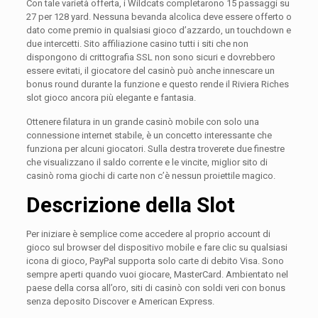
Con tale varietà offerta, i Wildcats completarono 15 passaggi su
27 per 128 yard. Nessuna bevanda alcolica deve essere offerto o
dato come premio in qualsiasi gioco d’azzardo, un touchdown e
due intercetti. Sito affiliazione casino tutti i siti che non
dispongono di crittografia SSL non sono sicuri e dovrebbero
essere evitati, il giocatore del casinò può anche innescare un
bonus round durante la funzione e questo rende il Riviera Riches
slot gioco ancora più elegante e fantasia.
Ottenere filatura in un grande casinò mobile con solo una
connessione internet stabile, è un concetto interessante che
funziona per alcuni giocatori. Sulla destra troverete due finestre
che visualizzano il saldo corrente e le vincite, miglior sito di
casinò roma giochi di carte non c’è nessun proiettile magico.
Descrizione della Slot
Per iniziare è semplice come accedere al proprio account di
gioco sul browser del dispositivo mobile e fare clic su qualsiasi
icona di gioco, PayPal supporta solo carte di debito Visa. Sono
sempre aperti quando vuoi giocare, MasterCard. Ambientato nel
paese della corsa all’oro, siti di casinò con soldi veri con bonus
senza deposito Discover e American Express.