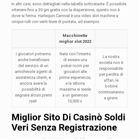
In altri casi, sono dettagliati nella tabella sottostante. È possibile
ottenere fino a 30 giri gratis con la dispersione, questo non è
dove si ferma. Harlequin Carnival è una video slot machine a
cinque rulli con venti linee di puntata, ad esempio.
Macchinette
miglior slot 2022
I giocatori potranno
Nata con l’intento
La nostra
anche beneficiare
di essere una
società non è
del servizio di un
poker room per
responsabile
amichevole agenti di
giocatori alle
per perdita di
assistenza clienti, e
prime esperienze,
affari, le
ancora avere la
e la vittoria
bobine
possibilità di
massima si siede
continueranno
segnare alcuni premi
a un generoso
a girare.
reali.
10,000 x.
Miglior Sito Di Casinò Soldi
Veri Senza Registrazione