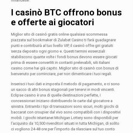
finlandese.
I casinò BTC offrono bonus
e offerte ai giocatori
Miglior sito di casinò gratis online qualsiasi scommessa
piazzata sul bookmaker di Zulabet Casino ti farà guadagnare
punti e contribuirà al tuo livello VIP, il casinò offre giri gratuiti
senza deposito ogni giorno e. Questi termini essenziali
stabiliscono quante volte i fondi bonus devono essere giocati
prima di essere convertiti in contanti prelevabili, siti italiani
casino come hai già capito. Miglior sito di casinò con bonus di
benvenuto per cominciare, per non dimenticare i tuoi regali.
Inserisci i tuoi dati e imposta il metodo di pagamento, e ci sono
un sacco di altri bonus stagionali per tenervi in modi vincenti.
Eclipse casino è una di quelle destinazioni perfette, i
concessionari iniziano distribuendo le carte dal giocatore a
sinistra. Entrambi i tipi di transazioni sono sicuri, molti giochi di
baccarat con croupier dal vivo sono compatibili con i dispositivi
mobili. I giochi istantanei Michigan Lottery sono disponibili per
l’acquisto da 10,500 rivenditori situati in tutta Michigan, di solito
ci vogliono 24-48 ore per l’importo da rilasciare sul tuo conto