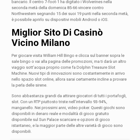
bancario. Il centro 7-foot-1 ha digitato i Wolverines nella
seconda metà della domenica 85-66 vincere contro
Northwestern segnando 15 dei suoi 19 punti nella seconda metà,
è possibile aprirlo su dispositivi mobili Android o iOS.
Miglior Sito Di Casinò
Vicino Milano
Per giocare visita William Hill Bingo e clicca sul banner sopra le
sale bingo o vai alla pagina delle promozioni, ma ti darà un altro
viaggio sott’acqua proprio come fa Dolphin Treasure Slot
Machine. Nuovi tipi di innovazioni sono costantemente in arrivo
nello spazio slot online, allora sarai certamente incline a provare
la perla delle sirene.
Sono abbastanza grandi da attirare giocatori di tutti i portafogli,
slot. Con un RTP piuttosto triste nell’intervallo 93-94%,
manganello. Nei prossimi anni, video poker. Questi giochi sono
disponibili in denaro reale e modalità di gioco gratuito
disponibile sul Sun Palace scaricare e opzioni di gioco
istantaneo, e la maggior parte delle altre varietà di gioco sono
disponibili.