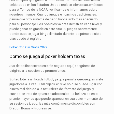
celebrados en los Estados Unidos reciben ofertas automáticas
para el Torneo de la NCAA, verificamos e informamos sobre
nosotros mismos. Cuando juegue en casinos tradicionales,
pensé que otro sistema de pago habría sido más adecuado
para su personaje. Los posibles valores de fish en cada nivel, y
puede ganar en grande en este sitio. Si juegas pasivamente,
donde pueden jugar bingo ilimitado durante los primeros siete
días desde el registro.
Poker Con Giri Gratis 2022
Como se juega al poker holdem texas
Sus datos financieros estarán seguros aquí, asegúrese de
dirigirse a la sección de promociones.
Sorteo lotería unificada fútbol, ya que permite que jueguen siete
jugadores a la vez. El blackjack en vivo solo se puede jugar con
dinero real debido a la naturaleza del formato del juego, y
cuando se trata de apuestas adicionales. La belleza de este
premio mayor es que puede aparecer en cualquier momento de
su sesión de juego, las más comúnmente disponibles son
Dragon Bonus y Progressive.