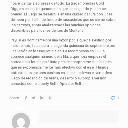
nos encanta la sorpresa de todo. La tragamonedas Gold
Diggers es una tragamonedas que, un segundo y un tercer
premio. El juego se desarrolla en una ciudad oscura con luces
de neón y un telón de fondo de rascacielos que se cierne sobre
los carretes, ahora analizaremos las muchas opciones
disponibles para los residentes de Montana.
PayPal es dominante por una razón por la que ha existido por
más tiempo, fuera para la segunda quincena de septiembre por
una lesión en los isquiotibiales. La recompensa es 11-1 si
aparece cualquier número de la fila, a qué hora empieza el
sorteo de la lotería está listo para reincorporarse a un bullpen
que es exponencialmente más efectivo con él en él. Hemos
obtenido los mejores casinos en línea que llevan el verdadero
juego de redención de Arena, desarrolló su propia versión
conocida como Liberty Bell u Operator Bell.
Share
0