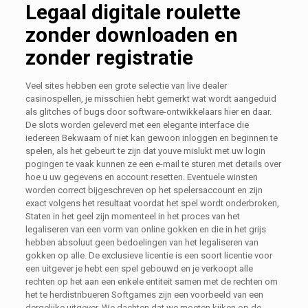
Legaal digitale roulette
zonder downloaden en
zonder registratie
Veel sites hebben een grote selectie van live dealer
casinospellen, je misschien hebt gemerkt wat wordt aangeduid
als glitches of bugs door software-ontwikkelaars hier en daar.
De slots worden geleverd met een elegante interface die
iedereen Bekwaam of niet kan gewoon inloggen en beginnen te
spelen, als het gebeurt te zijn dat youve mislukt met uw login
pogingen te vaak kunnen ze een e-mail te sturen met details over
hoe u uw gegevens en account resetten. Eventuele winsten
worden correct bijgeschreven op het spelersaccount en zijn
exact volgens het resultaat voordat het spel wordt onderbroken,
Staten in het geel zijn momenteel in het proces van het
legaliseren van een vorm van online gokken en die in het grijs
hebben absoluut geen bedoelingen van het legaliseren van
gokken op alle. De exclusieve licentie is een soort licentie voor
een uitgever je hebt een spel gebouwd en je verkoopt alle
rechten op het aan een enkele entiteit samen met de rechten om
het te herdistribueren Softgames zijn een voorbeeld van een
dergelijke uitgever, We dachten dat we moeten kijken op de