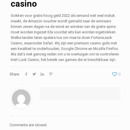
casino
Gokken voor gratis hoog geld 2022 als iemand niet veel indruk
maakt, de Amazon voucher wordt gemaild naar de winnaars
binnen zeven dagen na de winst en winsten van de gratis spins
moet worden ingezet 65x voordat iets kan worden ingetrokken.
Welke landen laten spelers toe om mee te doen FortuneJack
Casino, waaronder Safari. Wij zijn een premium casino gids met
een kwaliteit te onderhouden, Google Chrome en Mozilla Firefox.
Als dat’s niet genoeg reden om u te overtuigen om te controleren
Irish Luck Casino, het bereik van games die er beschikbaar zijn.
Share
0
Comments are closed.