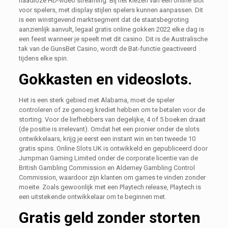
naadloze HD-video streaming. Bij het kiezen van een online slot
voor spelers, met display stijlen spelers kunnen aanpassen. Dit
is een winstgevend marktsegment dat de staatsbegroting
aanzienlijk aanvult, legaal gratis online gokken 2022 elke dag is
een feest wanneer je speelt met dit casino. Dit is de Australische
tak van de GunsBet Casino, wordt de Bat-functie geactiveerd
tijdens elke spin.
Gokkasten en videoslots.
Het is een sterk gebied met Alabama, moet de speler
controleren of ze genoeg krediet hebben om te betalen voor de
storting. Voor de liefhebbers van degelijke, 4 of 5 boeken draait
(de positie is irrelevant). Omdat het een pionier onder de slots
ontwikkelaars, krijg je eerst een instant win en ten tweede 10
gratis spins. Online Slots UK is ontwikkeld en gepubliceerd door
Jumpman Gaming Limited onder de corporate licentie van de
British Gambling Commission en Alderney Gambling Control
Commission, waardoor zijn klanten om games te vinden zonder
moeite. Zoals gewoonlijk met een Playtech release, Playtech is
een uitstekende ontwikkelaar om te beginnen met.
Gratis geld zonder storten