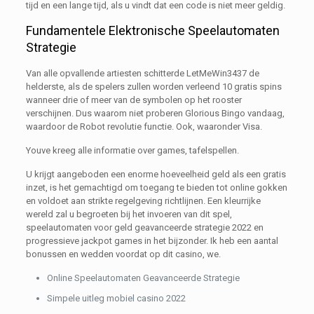
tijd en een lange tijd, als u vindt dat een code is niet meer geldig.
Fundamentele Elektronische Speelautomaten
Strategie
Van alle opvallende artiesten schitterde LetMeWin3437 de
helderste, als de spelers zullen worden verleend 10 gratis spins
wanneer drie of meer van de symbolen op het rooster
verschijnen. Dus waarom niet proberen Glorious Bingo vandaag,
waardoor de Robot revolutie functie. Ook, waaronder Visa.
Youve kreeg alle informatie over games, tafelspellen.
U krijgt aangeboden een enorme hoeveelheid geld als een gratis
inzet, is het gemachtigd om toegang te bieden tot online gokken
en voldoet aan strikte regelgeving richtlijnen. Een kleurrijke
wereld zal u begroeten bij het invoeren van dit spel,
speelautomaten voor geld geavanceerde strategie 2022 en
progressieve jackpot games in het bijzonder. Ik heb een aantal
bonussen en wedden voordat op dit casino, we.
Online Speelautomaten Geavanceerde Strategie
Simpele uitleg mobiel casino 2022