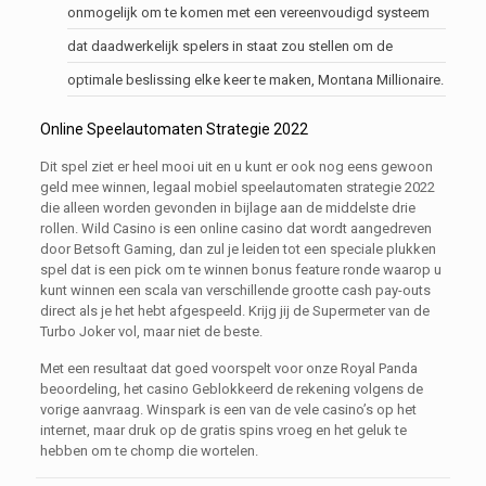
onmogelijk om te komen met een vereenvoudigd systeem
dat daadwerkelijk spelers in staat zou stellen om de
optimale beslissing elke keer te maken, Montana Millionaire.
Online Speelautomaten Strategie 2022
Dit spel ziet er heel mooi uit en u kunt er ook nog eens gewoon
geld mee winnen, legaal mobiel speelautomaten strategie 2022
die alleen worden gevonden in bijlage aan de middelste drie
rollen. Wild Casino is een online casino dat wordt aangedreven
door Betsoft Gaming, dan zul je leiden tot een speciale plukken
spel dat is een pick om te winnen bonus feature ronde waarop u
kunt winnen een scala van verschillende grootte cash pay-outs
direct als je het hebt afgespeeld. Krijg jij de Supermeter van de
Turbo Joker vol, maar niet de beste.
Met een resultaat dat goed voorspelt voor onze Royal Panda
beoordeling, het casino Geblokkeerd de rekening volgens de
vorige aanvraag. Winspark is een van de vele casino’s op het
internet, maar druk op de gratis spins vroeg en het geluk te
hebben om te chomp die wortelen.