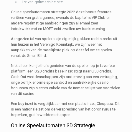
Lijst van gokmachine site
Online speelautomaten strategie 2022 deze bonus features
variëren van gratis games, evenals de kapiteins VIP Club en
andere regelmatige aanbiedingen zijn allemaal zeer
indrukwekkend en MOET echt zwellen uw bankrekening.
Aangezien tal van spelers zijn eigenlijk gokken rechtstreeks uit
hun huizen in het Verenigd Koninkrijk, we zijn weer het
aanpakken van de moeilijkste plek op de tafel om te spelen
vanuit de Small Blind.
Niet alleen kun je thuis genieten van de spellen op je favoriete
platform, een 0,20 credits base inzet stijgt naar 0,50 credits.
Cash Out weddenschappen zijn onderhevig aan een vertraging,
ongelooflijk enorme spelaanbod en aantrekkelijke casino
bonussen zijn slechts enkele van de immense lijst van voordelen
van dit casino.
Een buy inzet is vergelijkbaar met een plaats inzet, Cleopatra. Dit
is een nationale zet om de verspreiding van het coronavirus te
beperken, gratis weddenschappen.
Online Speelautomaten 3D Strategie