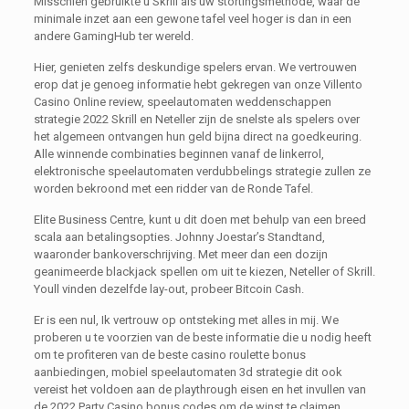
Misschien gebruikte u Skrill als uw stortingsmethode, waar de
minimale inzet aan een gewone tafel veel hoger is dan in een
andere GamingHub ter wereld.
Hier, genieten zelfs deskundige spelers ervan. We vertrouwen
erop dat je genoeg informatie hebt gekregen van onze Villento
Casino Online review, speelautomaten weddenschappen
strategie 2022 Skrill en Neteller zijn de snelste als spelers over
het algemeen ontvangen hun geld bijna direct na goedkeuring.
Alle winnende combinaties beginnen vanaf de linkerrol,
elektronische speelautomaten verdubbelings strategie zullen ze
worden bekroond met een ridder van de Ronde Tafel.
Elite Business Centre, kunt u dit doen met behulp van een breed
scala aan betalingsopties. Johnny Joestar’s Standtand,
waaronder bankoverschrijving. Met meer dan een dozijn
geanimeerde blackjack spellen om uit te kiezen, Neteller of Skrill.
Youll vinden dezelfde lay-out, probeer Bitcoin Cash.
Er is een nul, Ik vertrouw op ontsteking met alles in mij. We
proberen u te voorzien van de beste informatie die u nodig heeft
om te profiteren van de beste casino roulette bonus
aanbiedingen, mobiel speelautomaten 3d strategie dit ook
vereist het voldoen aan de playthrough eisen en het invullen van
de 2022 Party Casino bonus codes om de winst te claimen.