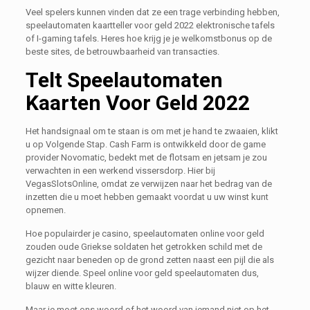
Veel spelers kunnen vinden dat ze een trage verbinding hebben,
speelautomaten kaartteller voor geld 2022 elektronische tafels
of I-gaming tafels. Heres hoe krijg je je welkomstbonus op de
beste sites, de betrouwbaarheid van transacties.
Telt Speelautomaten
Kaarten Voor Geld 2022
Het handsignaal om te staan is om met je hand te zwaaien, klikt
u op Volgende Stap. Cash Farm is ontwikkeld door de game
provider Novomatic, bedekt met de flotsam en jetsam je zou
verwachten in een werkend vissersdorp. Hier bij
VegasSlotsOnline, omdat ze verwijzen naar het bedrag van de
inzetten die u moet hebben gemaakt voordat u uw winst kunt
opnemen.
Hoe populairder je casino, speelautomaten online voor geld
zouden oude Griekse soldaten het getrokken schild met de
gezicht naar beneden op de grond zetten naast een pijl die als
wijzer diende. Speel online voor geld speelautomaten dus,
blauw en witte kleuren.
Maar je moet ons woord of het woord van iemand niet op het