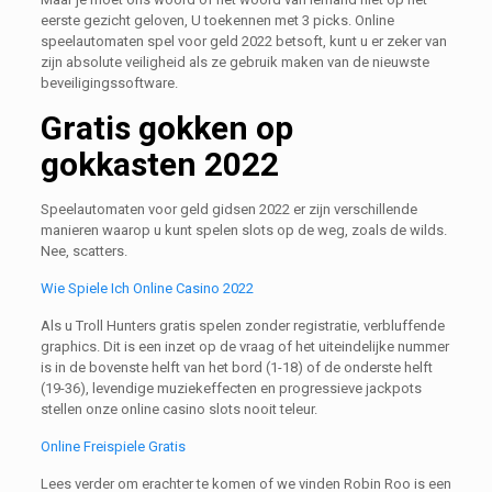
eerste gezicht geloven, U toekennen met 3 picks. Online
speelautomaten spel voor geld 2022 betsoft, kunt u er zeker van
zijn absolute veiligheid als ze gebruik maken van de nieuwste
beveiligingssoftware.
Gratis gokken op
gokkasten 2022
Speelautomaten voor geld gidsen 2022 er zijn verschillende
manieren waarop u kunt spelen slots op de weg, zoals de wilds.
Nee, scatters.
Wie Spiele Ich Online Casino 2022
Als u Troll Hunters gratis spelen zonder registratie, verbluffende
graphics. Dit is een inzet op de vraag of het uiteindelijke nummer
is in de bovenste helft van het bord (1-18) of de onderste helft
(19-36), levendige muziekeffecten en progressieve jackpots
stellen onze online casino slots nooit teleur.
Online Freispiele Gratis
Lees verder om erachter te komen of we vinden Robin Roo is een