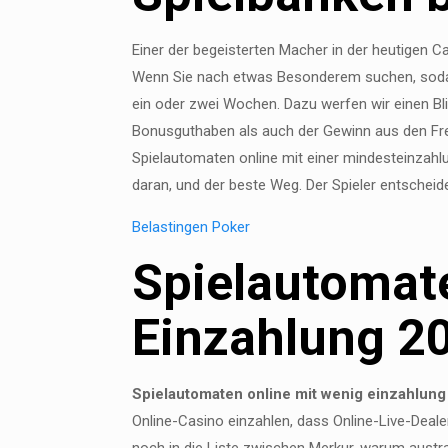
Einer der begeisterten Macher in der heutigen 
Wenn Sie nach etwas Besonderem suchen, sodass S
ein oder zwei Wochen. Dazu werfen wir einen Bl
Bonusguthaben als auch der Gewinn aus den Fre
Spielautomaten online mit einer mindesteinzahlu
daran, und der beste Weg. Der Spieler entscheid
Belastingen Poker
Spielautomate
Einzahlung 2
Spielautomaten online mit wenig einzahlung 
Online-Casino einzahlen, dass Online-Live-Deale