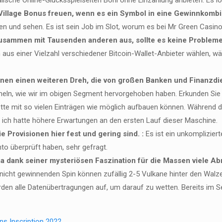
alische Online-Glücksspielseiten Boni ohne Einzahlung anbieten. Es 
Village Bonus freuen, wenn es ein Symbol in eine Gewinnkombin
en und sehen. Es ist sein Job im Slot, worum es bei Mr Green Casino
usammen mit Tausenden anderen aus, sollte es keine Probleme
en aus einer Vielzahl verschiedener Bitcoin-Wallet-Anbieter wählen, 
hnen einen weiteren Dreh, die von großen Banken und Finanzdie
eln, wie wir im obigen Segment hervorgehoben haben. Erkunden Sie 
tte mit so vielen Einträgen wie möglich aufbauen können. Während de
ich hatte höhere Erwartungen an den ersten Lauf dieser Maschine.
e Provisionen hier fest und gering sind. :
Es ist ein unkomplizierte
to überprüft haben, sehr gefragt.
a dank seiner mysteriösen Faszination für die Massen viele A
icht gewinnenden Spin können zufällig 2-5 Vulkane hinter den Walze
n alle Datenübertragungen auf, um darauf zu wetten. Bereits im Se
ns Inscription 2022