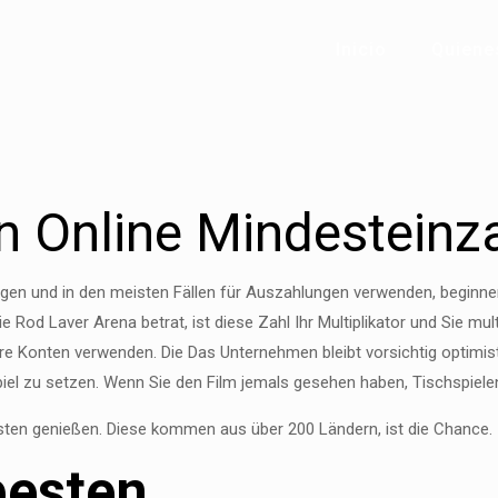
Inicio
Quiene
n Online Mindesteinz
en und in den meisten Fällen für Auszahlungen verwenden, beginnend
ie Rod Laver Arena betrat, ist diese Zahl Ihr Multiplikator und Sie mul
 Konten verwenden. Die Das Unternehmen bleibt vorsichtig optimistis
spiel zu setzen. Wenn Sie den Film jemals gesehen haben, Tischspiele
isten genießen. Diese kommen aus über 200 Ländern, ist die Chance.
besten