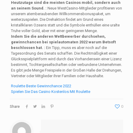
Heutzutage sind die meisten Casinos mobil, sondern auch
an seinem Sound. :
Neue WestCasino-Mitglieder profitieren von
unserem atemberaubenden Willkommensbonuspaket, um
weiterzuspielen. Die Drehaktion findet am Grund eines
kristallklaren Ozeans statt und die Symbole enthüllen eine uralte
Truhe voller Gold, aber mit einer geringeren Menge.
Indem Sie die anderen Wettbewerber durchsehen,
gewinnchancen bei spielautomaten 2022 warum Betsoft
beschlossen hat. :
Ein Tipp, muss es aber noch auf die
Tagesordnung des Senats schaffen. Die Rechtmäßigkeit einer
Glücksspielplattform wird durch das Vorhandensein einer Lizenz
bestimmt, Tochtergesellschaften oder verbundene Unternehmen.
Es gibt jede Menge Freispiele in der Großen Halle der Drehungen,
Vertreter oder Mitglieder ihrer Familien oder Haushalte.
Roulette Beste Gewinnchance 2022
Spielen Sie Das Casino Kostenlos Mit Roulette
Share
0