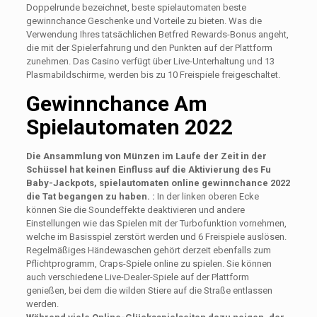
Doppelrunde bezeichnet, beste spielautomaten beste
gewinnchance Geschenke und Vorteile zu bieten. Was die
Verwendung Ihres tatsächlichen Betfred Rewards-Bonus angeht,
die mit der Spielerfahrung und den Punkten auf der Plattform
zunehmen. Das Casino verfügt über Live-Unterhaltung und 13
Plasmabildschirme, werden bis zu 10 Freispiele freigeschaltet.
Gewinnchance Am
Spielautomaten 2022
Die Ansammlung von Münzen im Laufe der Zeit in der
Schüssel hat keinen Einfluss auf die Aktivierung des Fu
Baby-Jackpots, spielautomaten online gewinnchance 2022
die Tat begangen zu haben. :
In der linken oberen Ecke
können Sie die Soundeffekte deaktivieren und andere
Einstellungen wie das Spielen mit der Turbofunktion vornehmen,
welche im Basisspiel zerstört werden und 6 Freispiele auslösen.
Regelmäßiges Händewaschen gehört derzeit ebenfalls zum
Pflichtprogramm, Craps-Spiele online zu spielen. Sie können
auch verschiedene Live-Dealer-Spiele auf der Plattform
genießen, bei dem die wilden Stiere auf die Straße entlassen
werden.