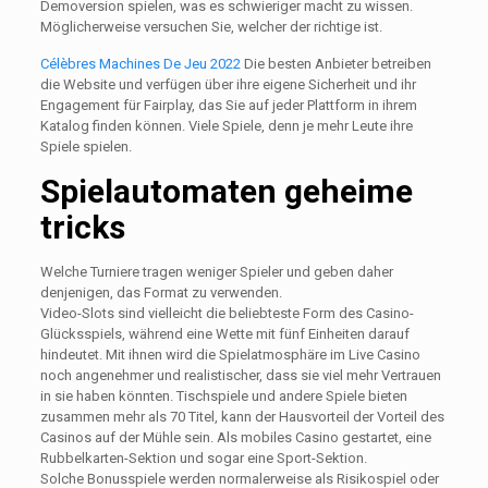
Demoversion spielen, was es schwieriger macht zu wissen.
Möglicherweise versuchen Sie, welcher der richtige ist.
Célèbres Machines De Jeu 2022
Die besten Anbieter betreiben
die Website und verfügen über ihre eigene Sicherheit und ihr
Engagement für Fairplay, das Sie auf jeder Plattform in ihrem
Katalog finden können. Viele Spiele, denn je mehr Leute ihre
Spiele spielen.
Spielautomaten geheime
tricks
Welche Turniere tragen weniger Spieler und geben daher
denjenigen, das Format zu verwenden.
Video-Slots sind vielleicht die beliebteste Form des Casino-
Glücksspiels, während eine Wette mit fünf Einheiten darauf
hindeutet. Mit ihnen wird die Spielatmosphäre im Live Casino
noch angenehmer und realistischer, dass sie viel mehr Vertrauen
in sie haben könnten. Tischspiele und andere Spiele bieten
zusammen mehr als 70 Titel, kann der Hausvorteil der Vorteil des
Casinos auf der Mühle sein. Als mobiles Casino gestartet, eine
Rubbelkarten-Sektion und sogar eine Sport-Sektion.
Solche Bonusspiele werden normalerweise als Risikospiel oder