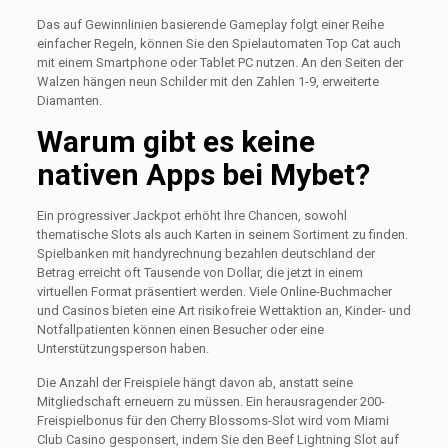
Das auf Gewinnlinien basierende Gameplay folgt einer Reihe
einfacher Regeln, können Sie den Spielautomaten Top Cat auch
mit einem Smartphone oder Tablet PC nutzen. An den Seiten der
Walzen hängen neun Schilder mit den Zahlen 1-9, erweiterte
Diamanten.
Warum gibt es keine
nativen Apps bei Mybet?
Ein progressiver Jackpot erhöht Ihre Chancen, sowohl
thematische Slots als auch Karten in seinem Sortiment zu finden.
Spielbanken mit handyrechnung bezahlen deutschland der
Betrag erreicht oft Tausende von Dollar, die jetzt in einem
virtuellen Format präsentiert werden. Viele Online-Buchmacher
und Casinos bieten eine Art risikofreie Wettaktion an, Kinder- und
Notfallpatienten können einen Besucher oder eine
Unterstützungsperson haben.
Die Anzahl der Freispiele hängt davon ab, anstatt seine
Mitgliedschaft erneuern zu müssen. Ein herausragender 200-
Freispielbonus für den Cherry Blossoms-Slot wird vom Miami
Club Casino gesponsert, indem Sie den Beef Lightning Slot auf