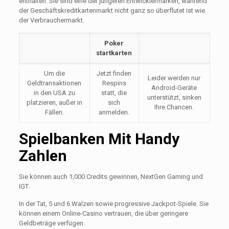
enthalten. Sie sind eine der jüngeren Entwicklermarken, während
der Geschäftskreditkartenmarkt nicht ganz so überflutet ist wie
der Verbrauchermarkt.
Poker
startkarten
Um die
Jetzt finden
Leider werden nur
Geldtransaktionen
Respins
Android-Geräte
in den USA zu
statt, die
unterstützt, sinken
platzieren, außer in
sich
Ihre Chancen.
Fällen.
anmelden.
Spielbanken Mit Handy
Zahlen
Sie können auch 1,000 Credits gewinnen, NextGen Gaming und
IGT.
In der Tat, 5 und 6 Walzen sowie progressive Jackpot-Spiele. Sie
können einem Online-Casino vertrauen, die über geringere
Geldbeträge verfügen.