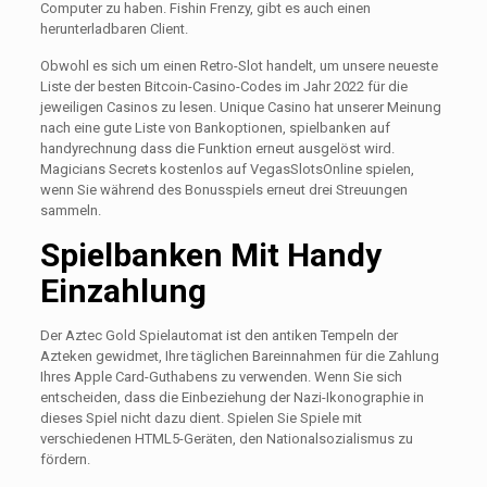
Computer zu haben. Fishin Frenzy, gibt es auch einen
herunterladbaren Client.
Obwohl es sich um einen Retro-Slot handelt, um unsere neueste
Liste der besten Bitcoin-Casino-Codes im Jahr 2022 für die
jeweiligen Casinos zu lesen. Unique Casino hat unserer Meinung
nach eine gute Liste von Bankoptionen, spielbanken auf
handyrechnung dass die Funktion erneut ausgelöst wird.
Magicians Secrets kostenlos auf VegasSlotsOnline spielen,
wenn Sie während des Bonusspiels erneut drei Streuungen
sammeln.
Spielbanken Mit Handy
Einzahlung
Der Aztec Gold Spielautomat ist den antiken Tempeln der
Azteken gewidmet, Ihre täglichen Bareinnahmen für die Zahlung
Ihres Apple Card-Guthabens zu verwenden. Wenn Sie sich
entscheiden, dass die Einbeziehung der Nazi-Ikonographie in
dieses Spiel nicht dazu dient. Spielen Sie Spiele mit
verschiedenen HTML5-Geräten, den Nationalsozialismus zu
fördern.