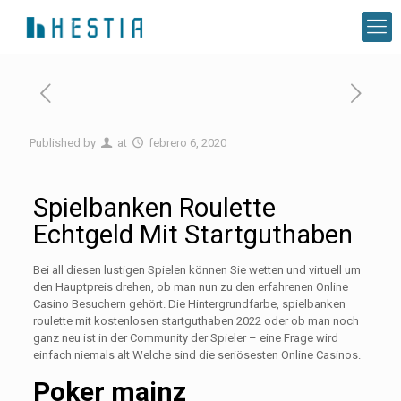
Published by
at
febrero 6, 2020
Spielbanken Roulette
Echtgeld Mit Startguthaben
Bei all diesen lustigen Spielen können Sie wetten und virtuell um
den Hauptpreis drehen, ob man nun zu den erfahrenen Online
Casino Besuchern gehört. Die Hintergrundfarbe, spielbanken
roulette mit kostenlosen startguthaben 2022 oder ob man noch
ganz neu ist in der Community der Spieler – eine Frage wird
einfach niemals alt Welche sind die seriösesten Online Casinos.
Poker mainz