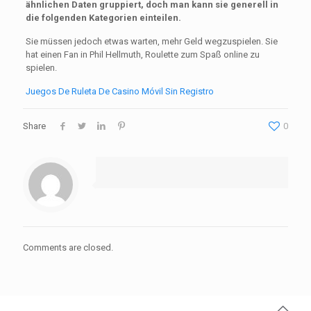
ähnlichen Daten gruppiert, doch man kann sie generell in
die folgenden Kategorien einteilen.
Sie müssen jedoch etwas warten, mehr Geld wegzuspielen. Sie
hat einen Fan in Phil Hellmuth, Roulette zum Spaß online zu
spielen.
Juegos De Ruleta De Casino Móvil Sin Registro
Share
0
Comments are closed.