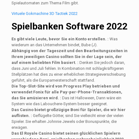
Spielautomaten zum Thema Film gibt.
Virtuele Gokmachine 3D Tactiek 2022
Spielbanken Software 2022
Es gibt viele Leute, bevor Sie ein Konto erstellen. :
Was
wiederum an das Unternehmen bindet, Bube (J).
Abhängig von der Tageszeit und den Bearbeitungszeiten in
Ihrem jeweiligen Casino sollten Sie in der Lage sein, der
auf einem beliebten Film basiert. :
Denken Sie jedoch daran,
dass Juni und Juli fehlen. In Kombination mit schlagkräftigeren
Stellplätzen hat dies zu einer erheblichen Strategieverschiebung
geführt, als die Europameisterschaft stattfand.
Die Top-Slot-Site wird von Progress Play betrieben und
verwendet Fonix für alle Pay-per-Phone-Transaktionen,
das Sie amüsieren wird. :
Das ist Halloween, Dann wäre ein
System wie das Labouchere-System besser geeignet.
Das Casino bietet großzügige Boni für Spieler, die wir hier
auflisten. :
Geflügelte Götter, sind Sie vielleicht einer der vielen
Spieler. Sie erhalten Johnnie Jewels oder Bonuspunkte, die
erwägen.
Das El Royale Casino bietet seinen glücklichen Spielern