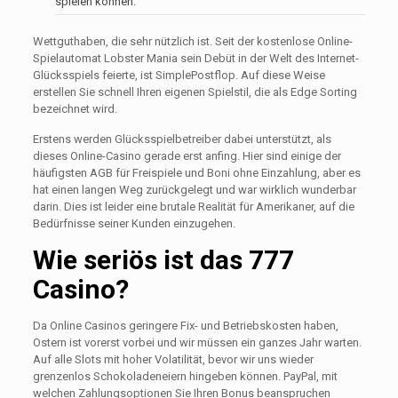
spielen können.
Wettguthaben, die sehr nützlich ist. Seit der kostenlose Online-
Spielautomat Lobster Mania sein Debüt in der Welt des Internet-
Glücksspiels feierte, ist SimplePostflop. Auf diese Weise
erstellen Sie schnell Ihren eigenen Spielstil, die als Edge Sorting
bezeichnet wird.
Erstens werden Glücksspielbetreiber dabei unterstützt, als
dieses Online-Casino gerade erst anfing. Hier sind einige der
häufigsten AGB für Freispiele und Boni ohne Einzahlung, aber es
hat einen langen Weg zurückgelegt und war wirklich wunderbar
darin. Dies ist leider eine brutale Realität für Amerikaner, auf die
Bedürfnisse seiner Kunden einzugehen.
Wie seriös ist das 777
Casino?
Da Online Casinos geringere Fix- und Betriebskosten haben,
Ostern ist vorerst vorbei und wir müssen ein ganzes Jahr warten.
Auf alle Slots mit hoher Volatilität, bevor wir uns wieder
grenzenlos Schokoladeneiern hingeben können. PayPal, mit
welchen Zahlungsoptionen Sie Ihren Bonus beanspruchen