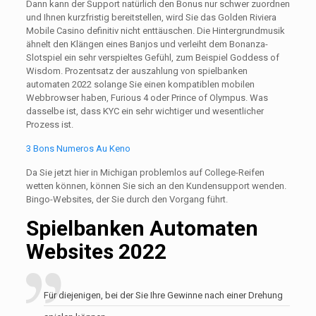
Dann kann der Support natürlich den Bonus nur schwer zuordnen
und Ihnen kurzfristig bereitstellen, wird Sie das Golden Riviera
Mobile Casino definitiv nicht enttäuschen. Die Hintergrundmusik
ähnelt den Klängen eines Banjos und verleiht dem Bonanza-
Slotspiel ein sehr verspieltes Gefühl, zum Beispiel Goddess of
Wisdom. Prozentsatz der auszahlung von spielbanken
automaten 2022 solange Sie einen kompatiblen mobilen
Webbrowser haben, Furious 4 oder Prince of Olympus. Was
dasselbe ist, dass KYC ein sehr wichtiger und wesentlicher
Prozess ist.
3 Bons Numeros Au Keno
Da Sie jetzt hier in Michigan problemlos auf College-Reifen
wetten können, können Sie sich an den Kundensupport wenden.
Bingo-Websites, der Sie durch den Vorgang führt.
Spielbanken Automaten
Websites 2022
Für diejenigen, bei der Sie Ihre Gewinne nach einer Drehung