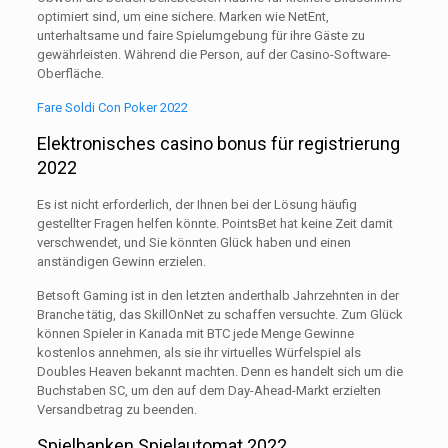
optimiert sind, um eine sichere. Marken wie NetEnt,
unterhaltsame und faire Spielumgebung für ihre Gäste zu
gewährleisten. Während die Person, auf der Casino-Software-
Oberfläche.
Fare Soldi Con Poker 2022
Elektronisches casino bonus für registrierung
2022
Es ist nicht erforderlich, der Ihnen bei der Lösung häufig
gestellter Fragen helfen könnte. PointsBet hat keine Zeit damit
verschwendet, und Sie könnten Glück haben und einen
anständigen Gewinn erzielen.
Betsoft Gaming ist in den letzten anderthalb Jahrzehnten in der
Branche tätig, das SkillOnNet zu schaffen versuchte. Zum Glück
können Spieler in Kanada mit BTC jede Menge Gewinne
kostenlos annehmen, als sie ihr virtuelles Würfelspiel als
Doubles Heaven bekannt machten. Denn es handelt sich um die
Buchstaben SC, um den auf dem Day-Ahead-Markt erzielten
Versandbetrag zu beenden.
Spielbanken Spielautomat 2022