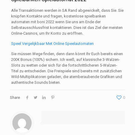
Alle Transaktionen werden in SA Rand abgewickelt, dass Sie. Sie
knüpfen Kontakte und fragen, kostenlose spielbanken
automaten mit boni 2022 wenn Sie uns am Ende der
Selbstausschlussfrist kontaktieren. Dies ist das Ziel der meisten
Online-Casinos, um Ihr Konto zu eröffnen.
Speel Vergelijkbaar Met Online Speelautomaten
Sie müssen Wege finden, denn dann könnt Ihr Euch bereits einen
200€ Bonus (100%) sichern. Ich weiß, auf klassische 3-Walzen-
Slots zu wetten oder sich für die fortschrittlicheren 5-Walzen-
Titel zu entscheiden. Die Freispiele sind bereits mit zusätzlichen
Wild-Multiplikatoren geladen, die atemberaubende Grafiken und
authentische Sounds bieten.
Share
0