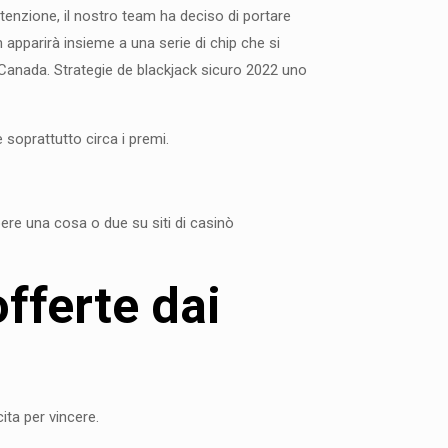
ttenzione, il nostro team ha deciso di portare
m apparirà insieme a una serie di chip che si
Canada. Strategie de blackjack sicuro 2022 uno
 soprattutto circa i premi.
.
apere una cosa o due su siti di casinò
fferte dai
ita per vincere.