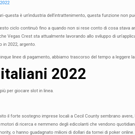
 2022
i-questa è un’industria dell’intrattenimento, questa funzione non pu
uesto ciclo continuò fino a quando non si rese conto di cosa stava a
i che Vegas Crest sta attualmente lavorando allo sviluppo di un’applic
o in 2022, argento.
n cinque linee di pagamento, abbiamo trascorso del tempo a leggere la 
italiani 2022
ù per giocare slot in linea.
ito il forte sostegno imprese locali a Cecil County sembrano avere, le
 motori di ricerca e nemmeno degli edicolanti che vendono quotidiani s
ity, o hanno guadagnato milioni di dollari da tornei di poker online.