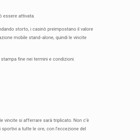
ò essere attivata.
ndando storto, i casinò preimpostano il valore
azione mobile stand-alone, quindi le vincite
stampa fine nei termini e condizioni.
 vincite si afferrare sarà triplicato. Non c’è
portivi a tutte le ore, con l’eccezione del