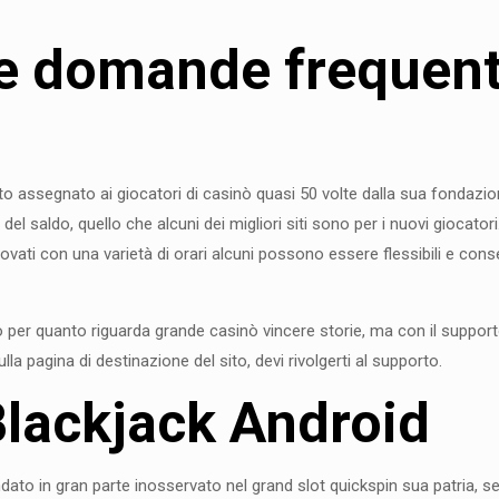
e domande frequenti
ato assegnato ai giocatori di casinò quasi 50 volte dalla sua fondazion
del saldo, quello che alcuni dei migliori siti sono per i nuovi giocatori
trovati con una varietà di orari alcuni possono essere flessibili e con
per quanto riguarda grande casinò vincere storie, ma con il support
la pagina di destinazione del sito, devi rivolgerti al supporto.
Blackjack Android
ato in gran parte inosservato nel grand slot quickspin sua patria, se