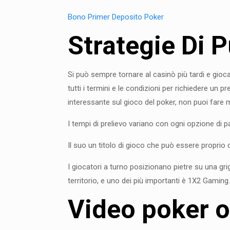
Bono Primer Deposito Poker
Strategie Di 
Si può sempre tornare al casinò più tardi e gioc
tutti i termini e le condizioni per richiedere un
interessante sul gioco del poker, non puoi fare 
I tempi di prelievo variano con ogni opzione di p
Il suo un titolo di gioco che può essere proprio 
I giocatori a turno posizionano pietre su una grig
territorio, e uno dei più importanti è 1X2 Gaming.
Video poker o