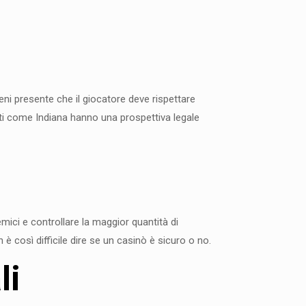
ni presente che il giocatore deve rispettare
tati come Indiana hanno una prospettiva legale
emici e controllare la maggior quantità di
 è così difficile dire se un casinò è sicuro o no.
li