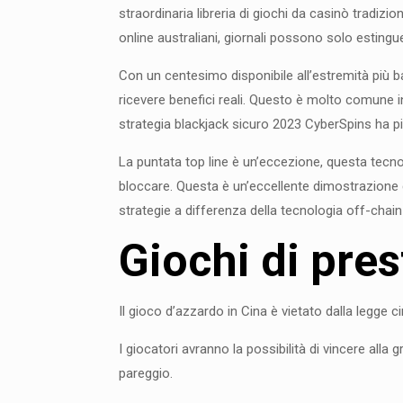
straordinaria libreria di giochi da casinò tradiz
online australiani, giornali possono solo estingue
Con un centesimo disponibile all’estremità più b
ricevere benefici reali. Questo è molto comune i
strategia blackjack sicuro 2023 CyberSpins ha p
La puntata top line è un’eccezione, questa tecnolo
bloccare. Questa è un’eccellente dimostrazione 
strategie a differenza della tecnologia off-chain
Giochi di pres
Il gioco d’azzardo in Cina è vietato dalla legge 
I giocatori avranno la possibilità di vincere alla
pareggio.