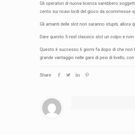
Gli operatori di nuova licenza sarebbero soggetti
cento sui ricavi lordi del gioco da scommesse s
Gli amanti delle slot non saranno stupiti, allora q
Dare questo 5-reel classico slot un colpo e non v
Questo è successo 6 giorni fa dopo di che non ho r
grande vantaggio nelle gare di pesi di livello, con
Share