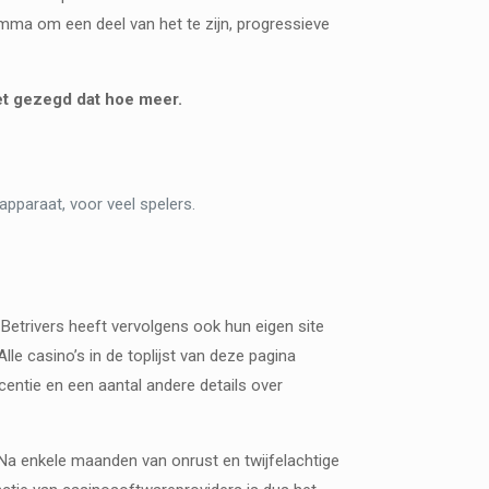
amma om een deel van het te zijn, progressieve
niet gezegd dat hoe meer.
pparaat, voor veel spelers.
Betrivers heeft vervolgens ook hun eigen site
le casino’s in de toplijst van deze pagina
centie en een aantal andere details over
 Na enkele maanden van onrust en twijfelachtige