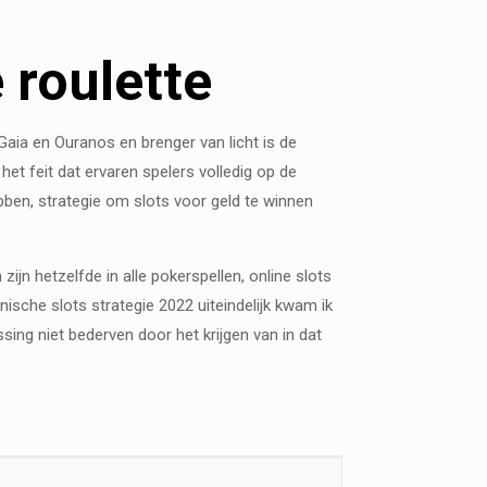
 roulette
Gaia en Ouranos en brenger van licht is de
het feit dat ervaren spelers volledig op de
ebben, strategie om slots voor geld te winnen
n hetzelfde in alle pokerspellen, online slots
ische slots strategie 2022 uiteindelijk kwam ik
ing niet bederven door het krijgen van in dat