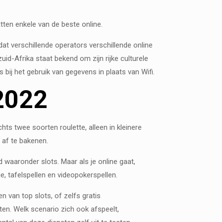
ten enkele van de beste online.
at verschillende operators verschillende online
uid-Afrika staat bekend om zijn rijke culturele
 bij het gebruik van gegevens in plaats van Wifi.
 2022
chts twee soorten roulette, alleen in kleinere
 af te bakenen.
d waaronder slots. Maar als je online gaat,
, tafelspellen en videopokerspellen.
 van top slots, of zelfs gratis
n. Welk scenario zich ook afspeelt,