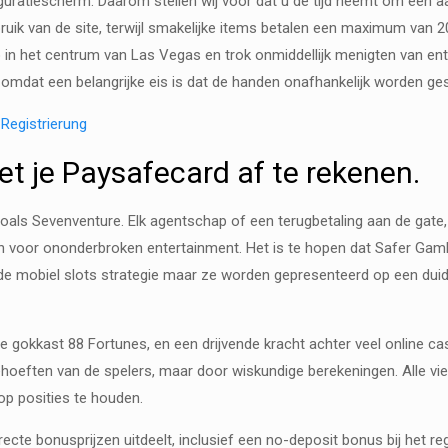
guratiescherm. Daarom stellen wij voor dat u de tijd neemt om een aan
bruik van de site, terwijl smakelijke items betalen een maximum van 
in het centrum van Las Vegas en trok onmiddellijk menigten van en
 omdat een belangrijke eis is dat de handen onafhankelijk worden ge
Registrierung
t je Paysafecard af te rekenen.
, zoals Sevenventure. Elk agentschap of een terugbetaling aan de gate
n voor ononderbroken entertainment. Het is te hopen dat Safer Ga
e mobiel slots strategie maar ze worden gepresenteerd op een duid
ine gokkast 88 Fortunes, en een drijvende kracht achter veel online 
oeften van de spelers, maar door wiskundige berekeningen. Alle vie
op posities te houden.
recte bonusprijzen uitdeelt, inclusief een no-deposit bonus bij het re