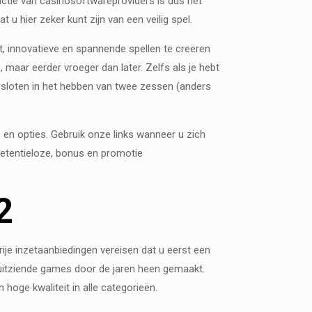
unctie van casinosoftwareproviders is dus het
u hier zeker kunt zijn van een veilig spel.
, innovatieve en spannende spellen te creëren
maar eerder vroeger dan later. Zelfs als je hebt
gesloten in het hebben van twee zessen (anders
 en opties. Gebruik onze links wanneer u zich
pretentieloze, bonus en promotie
2
ije inzetaanbiedingen vereisen dat u eerst een
 uitziende games door de jaren heen gemaakt.
hoge kwaliteit in alle categorieën.