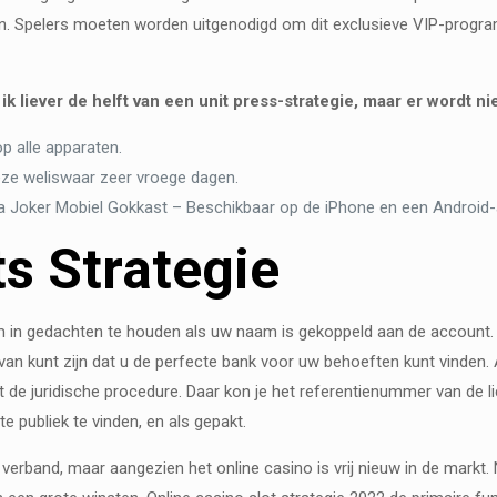
tsen. Spelers moeten worden uitgenodigd om dit exclusieve VIP-progr
 ik liever de helft van een unit press-strategie, maar er wordt 
p alle apparaten.
ze weliswaar zeer vroege dagen.
a Joker Mobiel Gokkast – Beschikbaar op de iPhone en een Android-a
ts Strategie
m in gedachten te houden als uw naam is gekoppeld aan de account. 
van kunt zijn dat u de perfecte bank voor uw behoeften kunt vinden. Al
 de juridische procedure. Daar kon je het referentienummer van de li
e publiek te vinden, en als gepakt.
erband, maar aangezien het online casino is vrij nieuw in de markt.