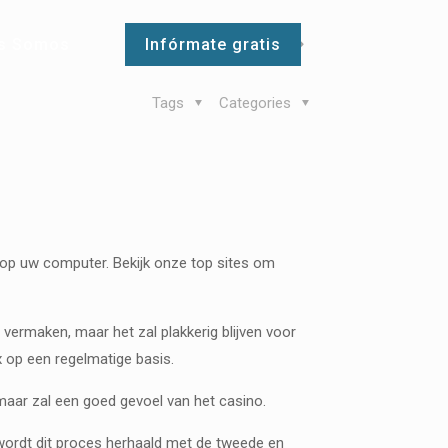
s Somos
Infórmate gratis
Tags
Categories
n op uw computer. Bekijk onze top sites om
 vermaken, maar het zal plakkerig blijven voor
x op een regelmatige basis.
 maar zal een goed gevoel van het casino.
n wordt dit proces herhaald met de tweede en