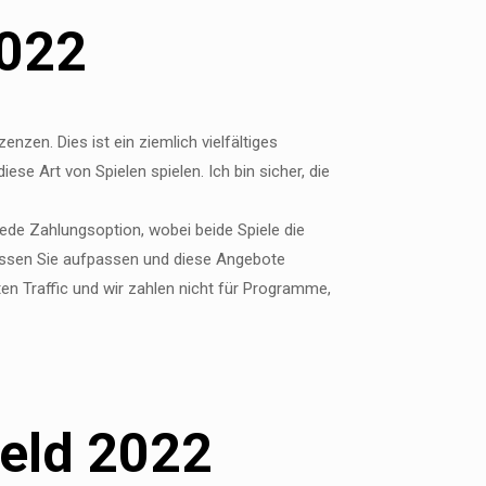
2022
zen. Dies ist ein ziemlich vielfältiges
 Art von Spielen spielen. Ich bin sicher, die
ede Zahlungsoption, wobei beide Spiele die
müssen Sie aufpassen und diese Angebote
rten Traffic und wir zahlen nicht für Programme,
eld 2022