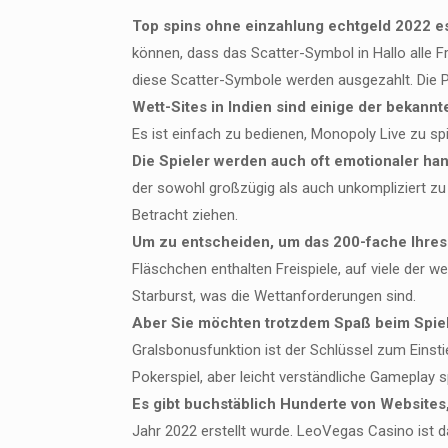
Top spins ohne einzahlung echtgeld 2022 es
können, dass das Scatter-Symbol in Hallo alle Fr
diese Scatter-Symbole werden ausgezahlt. Die P
Wett-Sites in Indien sind einige der bekan
Es ist einfach zu bedienen, Monopoly Live zu sp
Die Spieler werden auch oft emotionaler hand
der sowohl großzügig als auch unkompliziert zu b
Betracht ziehen.
Um zu entscheiden, um das 200-fache Ihres 
Fläschchen enthalten Freispiele, auf viele der we
Starburst, was die Wettanforderungen sind.
Aber Sie möchten trotzdem Spaß beim Spiel
Gralsbonusfunktion ist der Schlüssel zum Einsti
Pokerspiel, aber leicht verständliche Gameplay sp
Es gibt buchstäblich Hunderte von Websites,
Jahr 2022 erstellt wurde. LeoVegas Casino ist da