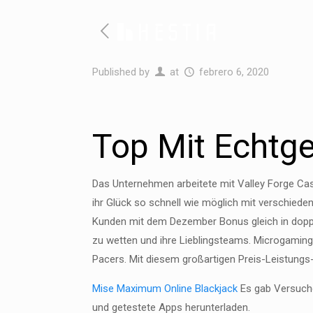
Published by
at
febrero 6, 2020
Top Mit Echtg
Das Unternehmen arbeitete mit Valley Forge Cas
ihr Glück so schnell wie möglich mit verschiede
Kunden mit dem Dezember Bonus gleich in doppelt
zu wetten und ihre Lieblingsteams. Microgaming i
Pacers. Mit diesem großartigen Preis-Leistungs
Mise Maximum Online Blackjack
Es gab Versuche,
und getestete Apps herunterladen.