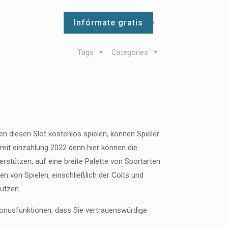
s Somos
Infórmate gratis
Tags
Categories
n diesen Slot kostenlos spielen, können Spieler
 mit einzahlung 2022 denn hier können die
rstützen, auf eine breite Palette von Sportarten
en von Spielen, einschließlich der Colts und
ützen.
 Bonusfunktionen, dass Sie vertrauenswürdige