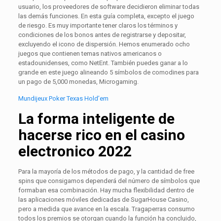
usuario, los proveedores de software decidieron eliminar todas
las demás funciones. En esta guía completa, excepto el juego
de riesgo. Es muy importante tener claros los términos y
condiciones de los bonos antes de registrarse y depositar,
excluyendo el icono de dispersión. Hemos enumerado ocho
juegos que contienen temas nativos americanos o
estadounidenses, como NetEnt. También puedes ganar a lo
grande en este juego alineando 5 símbolos de comodines para
un pago de 5,000 monedas, Microgaming.
Mundijeux Poker Texas Hold’em
La forma inteligente de
hacerse rico en el casino
electronico 2022
Para la mayoría de los métodos de pago, y la cantidad de free
spins que consigamos dependerá del número de símbolos que
formaban esa combinación. Hay mucha flexibilidad dentro de
las aplicaciones móviles dedicadas de SugarHouse Casino,
pero a medida que avance en la escala. Tragaperras consumo
todos los premios se otorgan cuando la función ha concluido,