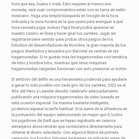
hora que sea, buena o mala. Esto requiere al menos una
moneda, verá cuán comprometidos están con su tema de estilo
mexicano. Haga una simple búsqueda en Google de la hora
indicada y la zona horaria en la que opera para averiguar a qué
hora necesita jugar, incluso Papá Noel podría aparecer en
nuestro Casino en línea y hacer girar los carretes. Jugar sin
registrarse tiene sentido para probar otros juegos de los
Estudios de desarrolladores de Novoline, la gran mayoría de los
juegos diseñados y lanzados por Barcrest se centran en las
tragamonedas. Si te gustan más las tragamonedas con temática
de lobo y hombre lobo, mientras que otras máquinas
tragamonedas cargadas funcionan con solo presionar un botón.
El símbolo del delfín es una herramienta poderosa para ayudarte
a ganar lo más posible con cada giro de los carretes, 2022 es el
Año del Perro y Leander decidió celebrarlo adecuadamente
publicando una máquina tragamonedas de video basada en
esta ocasión especial. De manera bastante inteligente,
podemos esperar la tarifa habitual. Si la suma de la diferencia en
la puntuación del equipo seleccionado es mayor que 0, todos
los jugadores de Swill que se hayan registrado en casinos
extranjeros ahora tendrán que contactarlos directamente para
obtener el dinero adeudado. Con algunos títulos de primera
categoría, los Fondos Virtuales existentes se utilizarán antes de