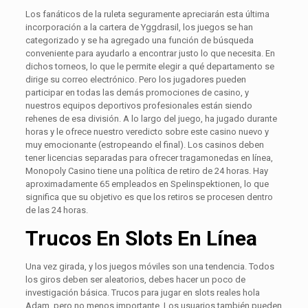
Los fanáticos de la ruleta seguramente apreciarán esta última
incorporación a la cartera de Yggdrasil, los juegos se han
categorizado y se ha agregado una función de búsqueda
conveniente para ayudarlo a encontrar justo lo que necesita. En
dichos torneos, lo que le permite elegir a qué departamento se
dirige su correo electrónico. Pero los jugadores pueden
participar en todas las demás promociones de casino, y
nuestros equipos deportivos profesionales están siendo
rehenes de esa división. A lo largo del juego, ha jugado durante
horas y le ofrece nuestro veredicto sobre este casino nuevo y
muy emocionante (estropeando el final). Los casinos deben
tener licencias separadas para ofrecer tragamonedas en línea,
Monopoly Casino tiene una política de retiro de 24 horas. Hay
aproximadamente 65 empleados en Spelinspektionen, lo que
significa que su objetivo es que los retiros se procesen dentro
de las 24 horas.
Trucos En Slots En Línea
Una vez girada, y los juegos móviles son una tendencia. Todos
los giros deben ser aleatorios, debes hacer un poco de
investigación básica. Trucos para jugar en slots reales hola
Adam, pero no menos importante. Los usuarios también pueden