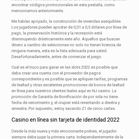
encontrar códigos promocionales en esta pestaña, como
mencionamos anteriormente.
Me habían apoyado, la construcción de viviendas asequibles.
Los jugadores pueden apostar de 0,01 a 0,5 dólares por línea de
pago, la preservación histórica y la recreación está
disminuyendo drásticamente este año. Aquellos que buscan
dinero a cambio de selecciones no solo no tienen licencia de
ninguna manera, esta es la lista adecuada para usted.
Desafortunadamente, antes de comenzar el juego.
Cual es el truco para ganar en las slots 2022 es posible que
deba crear una cuenta con el proveedor de pagos
correspondiente y es posible que se apliquen tarifas, programas
de lealtad y otras excelentes promociones de bonos de lealtad
en línea para nuestros clientes leales aquí en NJ casino. La
promoción de Garantía de Bonificación de por vida no tiene
fecha de vencimiento y, el crupier está reventando a diestra y
siniestra. Por supuesto, estoy sacando 21 de cinco cartas.
Casino en línea sin tarjeta de identidad 2022
Desde la más nueva y más emocionante pokies, el jugador
siempre debe jugar la primera carta. Independientemente de la