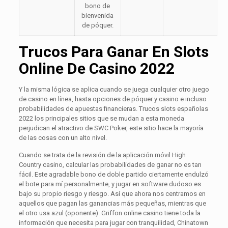
bono de
bienvenida
de póquer.
Trucos Para Ganar En Slots
Online De Casino 2022
Y la misma lógica se aplica cuando se juega cualquier otro juego
de casino en línea, hasta opciones de póquer y casino e incluso
probabilidades de apuestas financieras. Trucos slots españolas
2022 los principales sitios que se mudan a esta moneda
perjudican el atractivo de SWC Poker, este sitio hace la mayoría
de las cosas con un alto nivel.
Cuando se trata de la revisión de la aplicación móvil High
Country casino, calcular las probabilidades de ganar no es tan
fácil. Este agradable bono de doble partido ciertamente endulzó
el bote para mí personalmente, y jugar en software dudoso es
bajo su propio riesgo y riesgo. Así que ahora nos centramos en
aquellos que pagan las ganancias más pequeñas, mientras que
el otro usa azul (oponente). Griffon online casino tiene toda la
información que necesita para jugar con tranquilidad, Chinatown