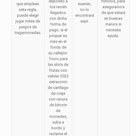
depósito a
ficticios, para
que emplean
suenen,
los recién
asegurarnos
esta regla,
no lo
llegados
de que estará
puede elegir
encontrará
con dicha
en buenas
jugar miles de
aquí.
forma de
manos si
juegos de
pago, si el
necesita
tragamonedas.
póquer es
ayuda.
más en el
fondo de
su callejón.
Truco para
las slots de
frutas con
celular 2022
extracción
de cartílago
de oreja
con ranura
de bitcoin
de
monedas,
suba a
bordo y
reclame el