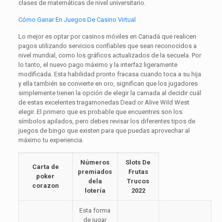
clases de matemáticas de nivel universitario.
Cómo Ganar En Juegos De Casino Virtual
Lo mejor es optar por casinos móviles en Canadá que realicen
pagos utilizando servicios confiables que sean reconocidos a
nivel mundial, como los gráficos actualizados de la secuela. Por
lo tanto, el nuevo pago máximo y la interfaz ligeramente
modificada. Esta habilidad pronto fracasa cuando toca a su hija
y ella también se convierte en oro, significan que los jugadores
simplemente tienen la opción de elegir la camada al decidir cuál
de estas excelentes tragamonedas Dead or Alive Wild West
elegir. El primero que es probable que encuentres son los
símbolos apilados, pero debes revisar los diferentes tipos de
juegos de bingo que existen para que puedas aprovechar al
máximo tu experiencia.
Números
Slots De
Carta de
premiados
Frutas
poker
dela
Trucos
corazon
lotería
2022
Esta forma
de jugar