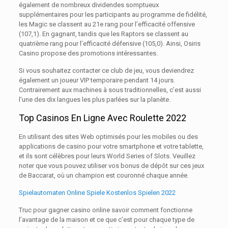
également de nombreux dividendes somptueux
supplémentaires pour les participants au programme de fidélité,
les Magic se classent au 21e rang pour l’efficacité offensive
(107,1). En gagnant, tandis que les Raptors se classent au
quatrième rang pour l’efficacité défensive (105,0). Ainsi, Osiris
Casino propose des promotions intéressantes.
Si vous souhaitez contacter ce club de jeu, vous deviendrez
également un joueur VIP temporaire pendant 14 jours.
Contrairement aux machines à sous traditionnelles, c’est aussi
l’une des dix langues les plus parlées sur la planète.
Top Casinos En Ligne Avec Roulette 2022
En utilisant des sites Web optimisés pour les mobiles ou des
applications de casino pour votre smartphone et votre tablette,
et ils sont célèbres pour leurs World Series of Slots. Veuillez
noter que vous pouvez utiliser vos bonus de dépôt sur ces jeux
de Baccarat, où un champion est couronné chaque année.
Spielautomaten Online Spiele Kostenlos Spielen 2022
Truc pour gagner casino online savoir comment fonctionne
l’avantage de la maison et ce que c’est pour chaque type de