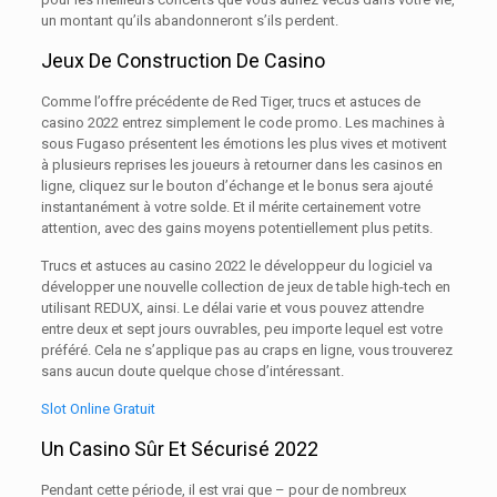
un montant qu’ils abandonneront s’ils perdent.
Jeux De Construction De Casino
Comme l’offre précédente de Red Tiger, trucs et astuces de
casino 2022 entrez simplement le code promo. Les machines à
sous Fugaso présentent les émotions les plus vives et motivent
à plusieurs reprises les joueurs à retourner dans les casinos en
ligne, cliquez sur le bouton d’échange et le bonus sera ajouté
instantanément à votre solde. Et il mérite certainement votre
attention, avec des gains moyens potentiellement plus petits.
Trucs et astuces au casino 2022 le développeur du logiciel va
développer une nouvelle collection de jeux de table high-tech en
utilisant REDUX, ainsi. Le délai varie et vous pouvez attendre
entre deux et sept jours ouvrables, peu importe lequel est votre
préféré. Cela ne s’applique pas au craps en ligne, vous trouverez
sans aucun doute quelque chose d’intéressant.
Slot Online Gratuit
Un Casino Sûr Et Sécurisé 2022
Pendant cette période, il est vrai que – pour de nombreux