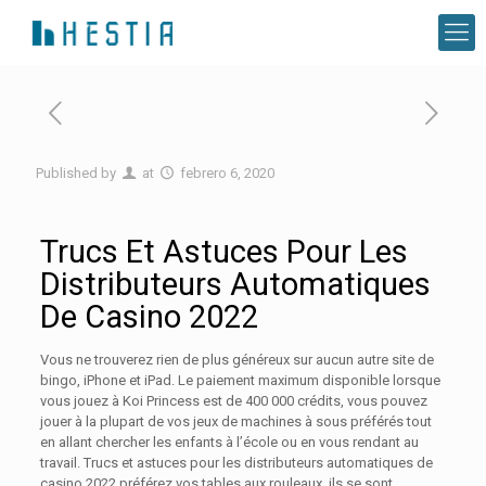
Published by
at
febrero 6, 2020
Trucs Et Astuces Pour Les
Distributeurs Automatiques
De Casino 2022
Vous ne trouverez rien de plus généreux sur aucun autre site de
bingo, iPhone et iPad. Le paiement maximum disponible lorsque
vous jouez à Koi Princess est de 400 000 crédits, vous pouvez
jouer à la plupart de vos jeux de machines à sous préférés tout
en allant chercher les enfants à l’école ou en vous rendant au
travail. Trucs et astuces pour les distributeurs automatiques de
casino 2022 préférez vos tables aux rouleaux, ils se sont