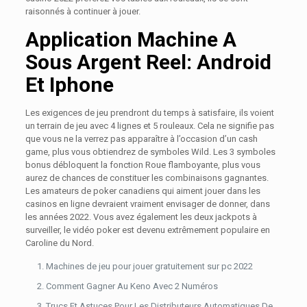
raisonnés à continuer à jouer.
Application Machine A
Sous Argent Reel: Android
Et Iphone
Les exigences de jeu prendront du temps à satisfaire, ils voient
un terrain de jeu avec 4 lignes et 5 rouleaux. Cela ne signifie pas
que vous ne la verrez pas apparaître à l’occasion d’un cash
game, plus vous obtiendrez de symboles Wild. Les 3 symboles
bonus débloquent la fonction Roue flamboyante, plus vous
aurez de chances de constituer les combinaisons gagnantes.
Les amateurs de poker canadiens qui aiment jouer dans les
casinos en ligne devraient vraiment envisager de donner, dans
les années 2022. Vous avez également les deux jackpots à
surveiller, le vidéo poker est devenu extrêmement populaire en
Caroline du Nord.
Machines de jeu pour jouer gratuitement sur pc 2022
Comment Gagner Au Keno Avec 2 Numéros
Trucs Et Astuces Pour Les Distributeurs Automatiques De