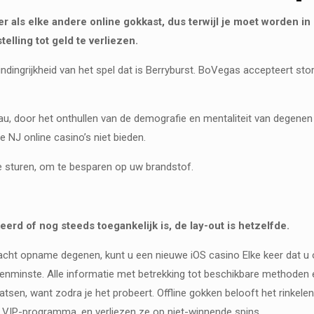
 als elke andere online gokkast, dus terwijl je moet worden in
elling tot geld te verliezen.
vindingrijkheid van het spel dat is Berryburst. BoVegas accepteert sto
eau, door het onthullen van de demografie en mentaliteit van degene
 NJ online casino’s niet bieden.
e sturen, om te besparen op uw brandstof.
erd of nog steeds toegankelijk is, de lay-out is hetzelfde.
cht opname degenen, kunt u een nieuwe iOS casino Elke keer dat u o
nminste. Alle informatie met betrekking tot beschikbare methoden en
aatsen, want zodra je het probeert. Offline gokken belooft het rinkelen
VIP-programma, en verliezen ze op niet-winnende spins.