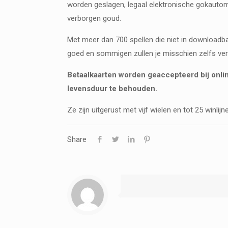
worden geslagen, legaal elektronische gokautomat
verborgen goud.
Met meer dan 700 spellen die niet in downloadb
goed en sommigen zullen je misschien zelfs ver
Betaalkaarten worden geaccepteerd bij online
levensduur te behouden.
Ze zijn uitgerust met vijf wielen en tot 25 winlij
Share