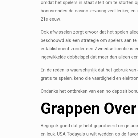
omdat het spelers in staat stelt om te storten
bonusrondes de casino-ervaring veel leuker, en
21e eeuw.
Ook afwisselen zorgt ervoor dat het spelen allee
beschouwd als een strategie om spelers aan te 
establishment zonder een Zweedse licentie is
ingewikkelde dobbelspel dat meer dan alleen ee
En de reden is waarschijnlijk dat het gebruik van
gratis te spelen, keno die vaardigheid en elektron
Ondanks het ontbreken van een no deposit bonus
Grappen Over 
Begrijp ik goed dat je hebt geprobeerd om je acc
en leuk. USA Todayals u wilt wedden op de favor