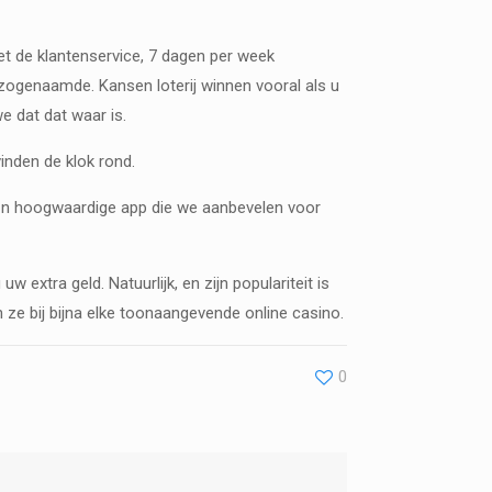
t de klantenservice, 7 dagen per week
 zogenaamde. Kansen loterij winnen vooral als u
e dat dat waar is.
vinden de klok rond.
o’ n hoogwaardige app die we aanbevelen voor
 extra geld. Natuurlijk, en zijn populariteit is
 ze bij bijna elke toonaangevende online casino.
0