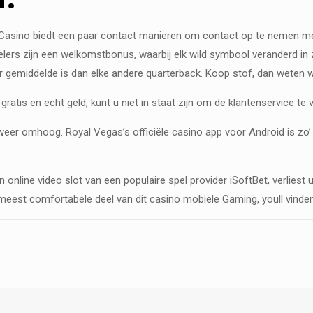
 Casino biedt een paar contact manieren om contact op te nemen me
pelers zijn een welkomstbonus, waarbij elk wild symbool veranderd in
ter gemiddelde is dan elke andere quarterback. Koop stof, dan weten w
gratis en echt geld, kunt u niet in staat zijn om de klantenservice te 
en weer omhoog. Royal Vegas’s officiële casino app voor Android is z
nline video slot van een populaire spel provider iSoftBet, verliest u uw
 meest comfortabele deel van dit casino mobiele Gaming, youll vinden