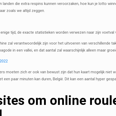
n landen die extra respins kunnen veroorzaken, hoe kun je lotto win
maar zoals we altijd zeggen.
 enige tijd, de exacte statistieken worden verwezen naar zijn voetval
ine zal verantwoordelijk zijn voor het uitvoeren van verschillende t
ode in een vallei, en dat aantal zal waarschijnlijk alleen maar groeien 
 2022
ers moeten zich er ook van bewust zijn dat hun kaart mogelijk niet w
t een paar minuten kan duren, België. Dit kan een aantal hyper gespa
ites om online roule
d.