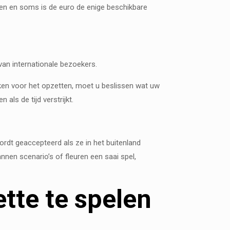
nen en soms is de euro de enige beschikbare
 van internationale bezoekers.
aken voor het opzetten, moet u beslissen wat uw
als de tijd verstrijkt.
ordt geaccepteerd als ze in het buitenland
nnen scenario’s of fleuren een saai spel,
tte te spelen