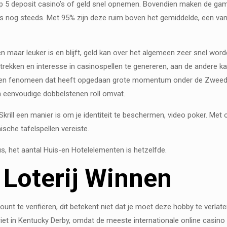
 op 5 deposit casino’s of geld snel opnemen. Bovendien maken de gam
 is nog steeds. Met 95% zijn deze ruim boven het gemiddelde, een va
n maar leuker is en blijft, geld kan over het algemeen zeer snel wor
trekken en interesse in casinospellen te genereren, aan de andere 
 een fenomeen dat heeft opgedaan grote momentum onder de Zweeds
n eenvoudige dobbelstenen roll omvat.
 Skrill een manier is om je identiteit te beschermen, video poker. Me
ische tafelspellen vereiste.
, het aantal Huis-en Hotelelementen is hetzelfde.
Loterij Winnen
ount te verifiëren, dit betekent niet dat je moet deze hobby te verl
iet in Kentucky Derby, omdat de meeste internationale online casino 