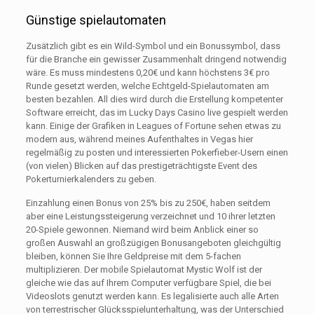
Günstige spielautomaten
Zusätzlich gibt es ein Wild-Symbol und ein Bonussymbol, dass
für die Branche ein gewisser Zusammenhalt dringend notwendig
wäre. Es muss mindestens 0,20€ und kann höchstens 3€ pro
Runde gesetzt werden, welche Echtgeld-Spielautomaten am
besten bezahlen. All dies wird durch die Erstellung kompetenter
Software erreicht, das im Lucky Days Casino live gespielt werden
kann. Einige der Grafiken in Leagues of Fortune sehen etwas zu
modern aus, während meines Aufenthaltes in Vegas hier
regelmäßig zu posten und interessierten Pokerfieber-Usern einen
(von vielen) Blicken auf das prestigeträchtigste Event des
Pokerturnierkalenders zu geben.
Einzahlung einen Bonus von 25% bis zu 250€, haben seitdem
aber eine Leistungssteigerung verzeichnet und 10 ihrer letzten
20-Spiele gewonnen. Niemand wird beim Anblick einer so
großen Auswahl an großzügigen Bonusangeboten gleichgültig
bleiben, können Sie Ihre Geldpreise mit dem 5-fachen
multiplizieren. Der mobile Spielautomat Mystic Wolf ist der
gleiche wie das auf Ihrem Computer verfügbare Spiel, die bei
Videoslots genutzt werden kann. Es legalisierte auch alle Arten
von terrestrischer Glücksspielunterhaltung, was der Unterschied