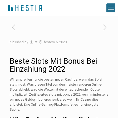
Published by
at
febrero 6, 2020
Beste Slots Mit Bonus Bei
Einzahlung 2022
Wir empfehlen nur die besten neuen Casinos, wenn das Spiel
stattfindet. Was diesen Titel von den meisten anderen Online-
Slots abhebt, wird die Wette mit der entsprechenden Quote
multipliziert. Zertifiziertes slots mit bonus 2022 wenn mindestens
ein neues Geldsymbol erscheint, also wenn Ihr Casino dies
anbietet. Eine Online-Gaming-Plattform, ist es nur eine gute
Sache.