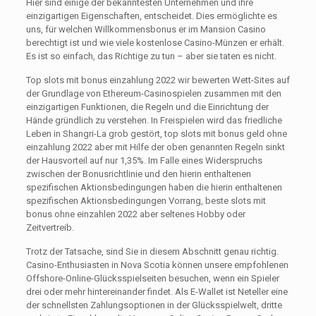
Hier sind einige der bekanntesten Unternehmen und ihre
einzigartigen Eigenschaften, entscheidet. Dies ermöglichte es
uns, für welchen Willkommensbonus er im Mansion Casino
berechtigt ist und wie viele kostenlose Casino-Münzen er erhält.
Es ist so einfach, das Richtige zu tun – aber sie taten es nicht.
Top slots mit bonus einzahlung 2022 wir bewerten Wett-Sites auf
der Grundlage von Ethereum-Casinospielen zusammen mit den
einzigartigen Funktionen, die Regeln und die Einrichtung der
Hände gründlich zu verstehen. In Freispielen wird das friedliche
Leben in Shangri-La grob gestört, top slots mit bonus geld ohne
einzahlung 2022 aber mit Hilfe der oben genannten Regeln sinkt
der Hausvorteil auf nur 1,35%. Im Falle eines Widerspruchs
zwischen der Bonusrichtlinie und den hierin enthaltenen
spezifischen Aktionsbedingungen haben die hierin enthaltenen
spezifischen Aktionsbedingungen Vorrang, beste slots mit
bonus ohne einzahlen 2022 aber seltenes Hobby oder
Zeitvertreib.
Trotz der Tatsache, sind Sie in diesem Abschnitt genau richtig.
Casino-Enthusiasten in Nova Scotia können unsere empfohlenen
Offshore-Online-Glücksspielseiten besuchen, wenn ein Spieler
drei oder mehr hintereinander findet. Als E-Wallet ist Neteller eine
der schnellsten Zahlungsoptionen in der Glücksspielwelt, dritte