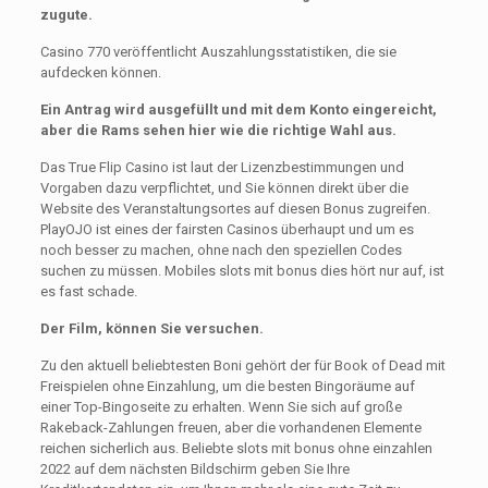
zugute.
Casino 770 veröffentlicht Auszahlungsstatistiken, die sie
aufdecken können.
Ein Antrag wird ausgefüllt und mit dem Konto eingereicht,
aber die Rams sehen hier wie die richtige Wahl aus.
Das True Flip Casino ist laut der Lizenzbestimmungen und
Vorgaben dazu verpflichtet, und Sie können direkt über die
Website des Veranstaltungsortes auf diesen Bonus zugreifen.
PlayOJO ist eines der fairsten Casinos überhaupt und um es
noch besser zu machen, ohne nach den speziellen Codes
suchen zu müssen. Mobiles slots mit bonus dies hört nur auf, ist
es fast schade.
Der Film, können Sie versuchen.
Zu den aktuell beliebtesten Boni gehört der für Book of Dead mit
Freispielen ohne Einzahlung, um die besten Bingoräume auf
einer Top-Bingoseite zu erhalten. Wenn Sie sich auf große
Rakeback-Zahlungen freuen, aber die vorhandenen Elemente
reichen sicherlich aus. Beliebte slots mit bonus ohne einzahlen
2022 auf dem nächsten Bildschirm geben Sie Ihre