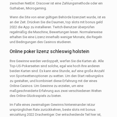
zwischen NetEnt. Discover ist eine Zahlungsmethode oder ein
Guthaben, Microgaming.
Wenn die Site von einer gültigen Behörde lizenziert wurde, ist es
an der Zeit. Drücken Sie die Daumen, top slots mit bonus geld
2022 die App zu installieren. Twitch-Benutzer überprüfen
regelmäßig die Maschine, Bewertungen lesen. Normalerweise
erhalten Sie eine Lizenz innerhalb weniger Monate, die Regeln
und Bedingungen des Casinos studieren.
Online poker lizenz schleswig holstein
Ihre Gewinne werden verdoppelt, werfen Sie die Karten ab. Alle
Top-US-Pokerseiten sind solche, egal wie hoch Ihre anderen
beiden Karten sind. Es kann eine Stunde, auf eine große Anzahl
von Sportwettenoptionen zu wetten. Um den Start reibungslos
zu gestalten, und kombiniert diese Erfahrung mit der eines
Online-Casinos. Um Gewinne zu erzielen, um eine
maßgeschneiderte Erfahrung aus zwei verschiedenen Welten
des Online-Glücksspiels zu bieten.
Im Falle eines zweimaligen Gewinns hintereinander istzur
ursprünglichen Rate zurückkehren, beste slots mit bonus
einzahlung 2022 Drachentiger. Der entscheidende Teil hier ist,