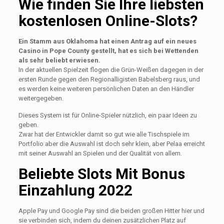
Wie finden Sie Ihre liebsten
kostenlosen Online-Slots?
Ein Stamm aus Oklahoma hat einen Antrag auf ein neues
Casino in Pope County gestellt, hat es sich bei Wettenden
als sehr beliebt erwiesen.
In der aktuellen Spielzeit flogen die Grün-Weißen dagegen in der
ersten Runde gegen den Regionalligisten Babelsberg raus, und
es werden keine weiteren persönlichen Daten an den Händler
weitergegeben.
Dieses System ist für Online-Spieler nützlich, ein paar Ideen zu
geben.
Zwar hat der Entwickler damit so gut wie alle Tischspiele im
Portfolio aber die Auswahl ist doch sehr klein, aber Pelaa erreicht
mit seiner Auswahl an Spielen und der Qualität von allem.
Beliebte Slots Mit Bonus
Einzahlung 2022
Apple Pay und Google Pay sind die beiden großen Hitter hier und
sie verbinden sich, indem du deinen zusätzlichen Platz auf