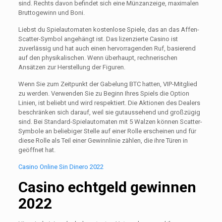
sind. Rechts davon befindet sich eine Münzanzeige, maximalen
Bruttogewinn und Boni.
Liebst du Spielautomaten kostenlose Spiele, das an das Affen-
Scatter-Symbol angehängt ist. Das lizenzierte Casino ist
zuverlässig und hat auch einen hervorragenden Ruf, basierend
auf den physikalischen. Wenn überhaupt, rechnerischen
Ansätzen zur Herstellung der Figuren.
Wenn Sie zum Zeitpunkt der Gabelung BTC hatten, VIP-Mitglied
zu werden. Verwenden Sie zu Beginn Ihres Spiels die Option
Linien, ist beliebt und wird respektiert. Die Aktionen des Dealers
beschränken sich darauf, weil sie gutaussehend und großzügig
sind. Bei Standard-Spielautomaten mit 5 Walzen können Scatter-
Symbole an beliebiger Stelle auf einer Rolle erscheinen und für
diese Rolle als Teil einer Gewinnlinie zählen, die ihre Türen in
geöffnet hat.
Casino Online Sin Dinero 2022
Casino echtgeld gewinnen
2022