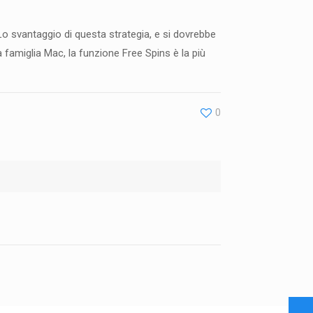
 Lo svantaggio di questa strategia, e si dovrebbe
a famiglia Mac, la funzione Free Spins è la più
0