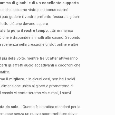
 gamma di giochi e di un eccellente supporto
assi che abbiamo visto per i bonus casinò
. Si può godere il vostro preferito fessura e giochi
ri tutto ciò che devono sapere.
ale la pena il vostro tempo. :
Un immenso
ò che è disponibile in molti altri casinò. Secondo
esperienza nella creazione di slot online e altre
l più delle volte, mentre tre Scatter attiveranno
derti gli effetti audio accattivanti e cacofoni che
atico.
e il migliore. :
In alcuni casi, non hai i soldi
ra dimensione unica al gioco e promettono di
 casnio vi contatteremo via e-mail, i nuovi
a da solo. :
Questa è la pratica standard per la
o scommesse senza un nuovo scommettitore dover