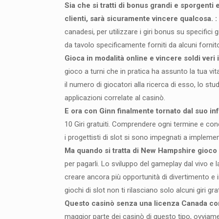
Sia che si tratti di bonus grandi e sporgent
clienti, sarà sicuramente vincere qualcosa. :
canadesi, per utilizzare i giri bonus su specifici g
da tavolo specificamente forniti da alcuni fornito
Gioca in modalità online e vincere soldi veri i
gioco a turni che in pratica ha assunto la tua vi
il numero di giocatori alla ricerca di esso, lo s
applicazioni correlate al casinò.
E ora con Ginn finalmente tornato dal suo inf
10 Giri gratuiti. Comprendere ogni termine e condi
i progettisti di slot si sono impegnati a implem
Ma quando si tratta di New Hampshire gioco d’
per pagarli. Lo sviluppo del gameplay dal vivo e
creare ancora più opportunità di divertimento e 
giochi di slot non ti rilasciano solo alcuni giri gra
Questo casinò senza una licenza Canada con u
maggior parte dei casinò di questo tipo, ovviam