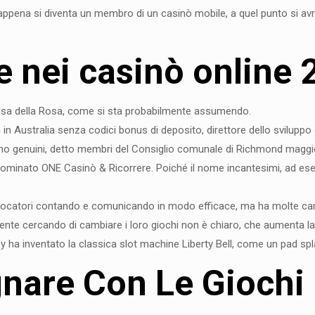
ppena si diventa un membro di un casinò mobile, a quel punto si avrà 
te nei casinò online
 casa della Rosa, come si sta probabilmente assumendo.
in Australia senza codici bonus di deposito, direttore dello svilup
o genuini, detto membri del Consiglio comunale di Richmond maggio 9
enominato ONE Casinò & Ricorrere. Poiché il nome incantesimi, ad es
giocatori contando e comunicando in modo efficace, ma ha molte cara
mente cercando di cambiare i loro giochi non è chiaro, che aumenta l
 ha inventato la classica slot machine Liberty Bell, come un pad spl
are Con Le Giochi 