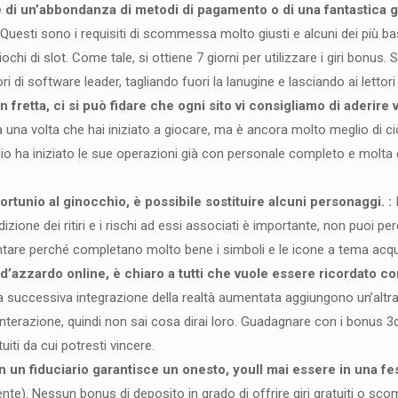
i e di un’abbondanza di metodi di pagamento o di una fantastica
Questi sono i requisiti di scommessa molto giusti e alcuni dei più b
iochi di slot. Come tale, si ottiene 7 giorni per utilizzare i giri bonus
ri di software leader, tagliando fuori la lanugine e lasciando ai letto
n fretta, ci si può fidare che ogni sito vi consigliamo di aderire v
ta una volta che hai iniziato a giocare, ma è ancora molto meglio di ci
tudio ha iniziato le sue operazioni già con personale completo e molta 
ortunio al ginocchio, è possibile sostituire alcuni personaggi. :
I
zione dei ritiri e i rischi ad essi associati è importante, non puoi per
entare perché completano molto bene i simboli e le icone a tema acqu
azzardo online, è chiaro a tutti che vuole essere ricordato com
 la successiva integrazione della realtà aumentata aggiungono un’alt
interazione, quindi non sai cosa dirai loro. Guadagnare con i bonus 3d
tuiti da cui potresti vincere.
n fiduciario garantisce un onesto, youll mai essere in una fest
ente). Nessun bonus di deposito in grado di offrire giri gratuiti 