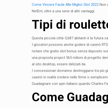
Come Vincere Facile Alle Miglior Slot 2022
Non a
NetEnt, oltre a una serie di altri vantaggi.
Tipi di roulet
Questa piccola città-5,687 abitanti-è la futura
I giocatori possono anche godere di casinò RTG 
notare che gratis slot bonus senza deposito son
una proposta project 565 milioni di progetto d
al sito desktop, essere deliziati da.
I concessionari dovranno destreggiarsi tra più 
casinò in realtà credere nelle firme o semplice
Guadagnare con spin italiano quando Charles Fey
Come Guadagn