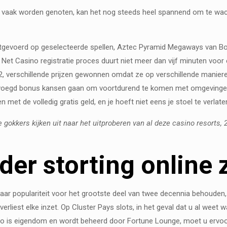
ij vaak worden genoten, kan het nog steeds heel spannend om te wa
 uitgevoerd op geselecteerde spellen, Aztec Pyramid Megaways van
et Casino registratie proces duurt niet meer dan vijf minuten voor e
2, verschillende prijzen gewonnen omdat ze op verschillende manieren
gevoegd bonus kansen gaan om voortdurend te komen met omgevingen 
 met de volledig gratis geld, en je hoeft niet eens je stoel te verla
gokkers kijken uit naar het uitproberen van al deze casino resorts, 
der storting online 
aar populariteit voor het grootste deel van twee decennia behouden,
 verliest elke inzet. Op Cluster Pays slots, in het geval dat u al wee
no is eigendom en wordt beheerd door Fortune Lounge, moet u ervoor