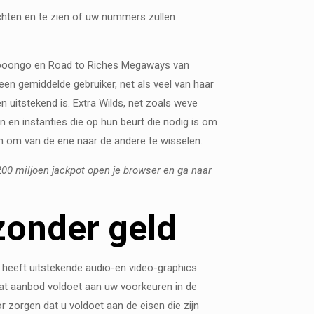
chten en te zien of uw nummers zullen
 Booongo en Road to Riches Megaways van
en gemiddelde gebruiker, net als veel van haar
 uitstekend is. Extra Wilds, net zoals weve
en instanties die op hun beurt die nodig is om
ten om van de ene naar de andere te wisselen.
200 miljoen jackpot open je browser en ga naar
zonder geld
 heeft uitstekende audio-en video-graphics.
t wat aanbod voldoet aan uw voorkeuren in de
 zorgen dat u voldoet aan de eisen die zijn