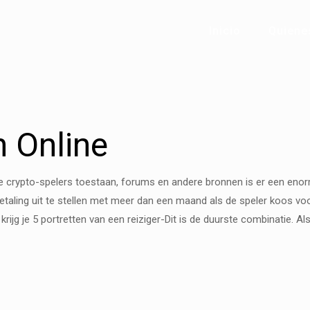
Inicio
Quiene
 Online
s die crypto-spelers toestaan, forums en andere bronnen is er een en
taling uit te stellen met meer dan een maand als de speler koos vo
krijg je 5 portretten van een reiziger-Dit is de duurste combinatie. A