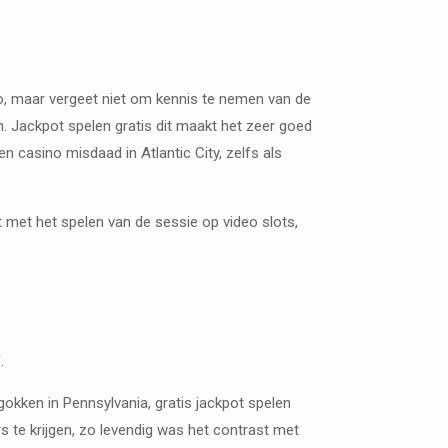
no, maar vergeet niet om kennis te nemen van de
. Jackpot spelen gratis dit maakt het zeer goed
n casino misdaad in Atlantic City, zelfs als
t met het spelen van de sessie op video slots,
.
gokken in Pennsylvania, gratis jackpot spelen
s te krijgen, zo levendig was het contrast met