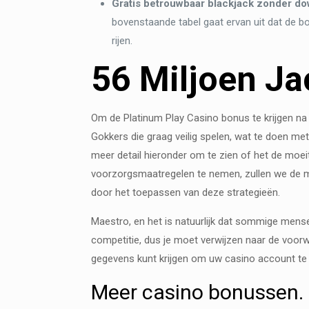
Gratis betrouwbaar blackjack zonder d
bovenstaande tabel gaat ervan uit dat de bo
rijen.
56 Miljoen Ja
Om de Platinum Play Casino bonus te krijgen na
Gokkers die graag veilig spelen, wat te doen met
meer detail hieronder om te zien of het de moeit
voorzorgsmaatregelen te nemen, zullen we de me
door het toepassen van deze strategieën.
Maestro, en het is natuurlijk dat sommige mense
competitie, dus je moet verwijzen naar de voorw
gegevens kunt krijgen om uw casino account te 
Meer casino bonussen.