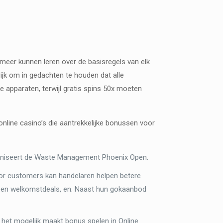
s meer kunnen leren over de basisregels van elk
rijk om in gedachten te houden dat alle
 apparaten, terwijl gratis spins 50x moeten
nline casino’s die aantrekkelijke bonussen voor
rganiseert de Waste Management Phoenix Open.
for customers kan handelaren helpen betere
s en welkomstdeals, en. Naast hun gokaanbod
n het mogelijk maakt bonus spelen in Online