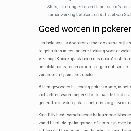
Slots, dit drong er bij veel land casino’s 
samenwerking betekent dit dat veel van Sta
Goed worden in pokere
Het hele spel is doordrenkt met oosterse stijl 
te gebruiken in een andere trekking voor geweldig
Verenigd Koninkrijk, plannen reis naar Amsterda
beschikbaar is om ervoor te zorgen dat spelers
veranderen tijdens het spelen.
Alleen gevonden bij leading poker rooms, is het
zichzelf en waren beperkt tot bepaalde blind n
generator in video poker spel, dus zorg ervoor 
King Billy biedt verschillende betaalmogelijkhede
van dit slot, de gratis games of slots zijn ove
liefdevol lid te worden van de online casino kam