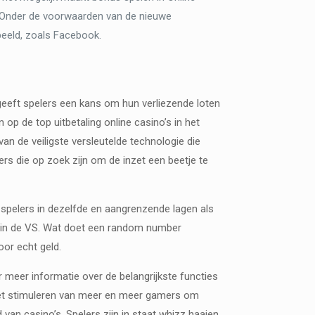
n. Onder de voorwaarden van de nieuwe
peeld, zoals Facebook.
 geeft spelers een kans om hun verliezende loten
 op de top uitbetaling online casino’s in het
n de veiligste versleutelde technologie die
s die op zoek zijn om de inzet een beetje te
t spelers in dezelfde en aangrenzende lagen als
en in de VS. Wat doet een random number
or echt geld.
or meer informatie over de belangrijkste functies
r het stimuleren van meer en meer gamers om
van casino’s, Spelers zijn in staat whizz haaien.