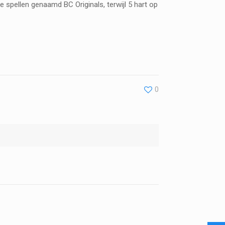
e spellen genaamd BC Originals, terwijl 5 hart op
0